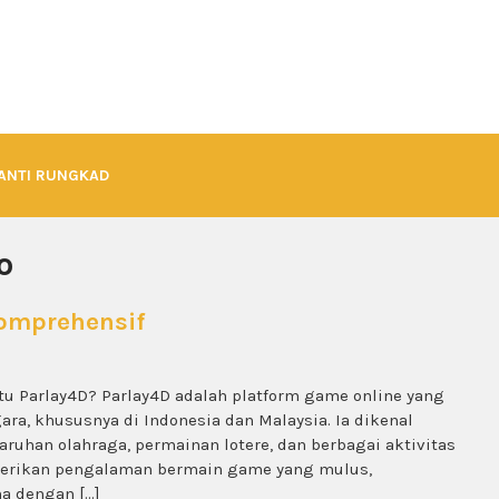
ngan RTP Tertinggi, Slot Gaco
rtinggi dan peluang menang besar. Slot gacor ini siap memberi
ANTI RUNGKAD
o
omprehensif
u Parlay4D? Parlay4D adalah platform game online yang
ara, khususnya di Indonesia dan Malaysia. Ia dikenal
ruhan olahraga, permainan lotere, dan berbagai aktivitas
mberikan pengalaman bermain game yang mulus,
 dengan […]