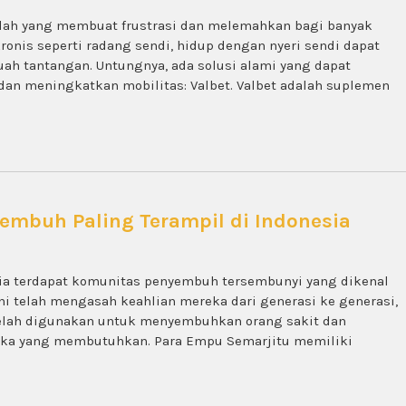
alah yang membuat frustrasi dan melemahkan bagi banyak
kronis seperti radang sendi, hidup dengan nyeri sendi dapat
ah tantangan. Untungnya, ada solusi alami yang dapat
n meningkatkan mobilitas: Valbet. Valbet adalah suplemen
yembuh Paling Terampil di Indonesia
esia terdapat komunitas penyembuh tersembunyi yang dikenal
ni telah mengasah keahlian mereka dari generasi ke generasi,
elah digunakan untuk menyembuhkan orang sakit dan
ka yang membutuhkan. Para Empu Semarjitu memiliki