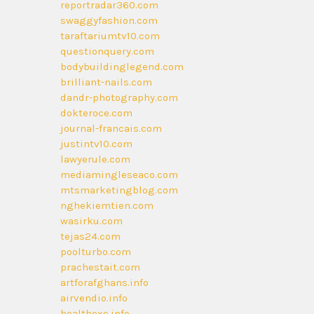
reportradar360.com
swaggyfashion.com
taraftariumtv10.com
questionquery.com
bodybuildinglegend.com
brilliant-nails.com
dandr-photography.com
dokteroce.com
journal-francais.com
justintv10.com
lawyerule.com
mediamingleseaco.com
mtsmarketingblog.com
nghekiemtien.com
wasirku.com
tejas24.com
poolturbo.com
prachestait.com
artforafghans.info
airvendio.info
healthexe.info