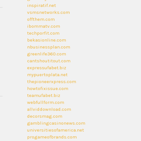
inspiratif.net
vsmsnetworks.com
offthem.com
ibommatv.com
techporfit.com
bekasionline.com
nbusinessplan.com
greenlife360.com
cantshoutitout.com
expressufabet.biz
mypuertoplata.net
thepioneerxpress.com
howtofixissue.com
teamufabet.biz
webfullform.com
allviddownload.com
decorsmag.com
gamblingcasinonews.com
universitiesofamerica.net
progameofbrands.com