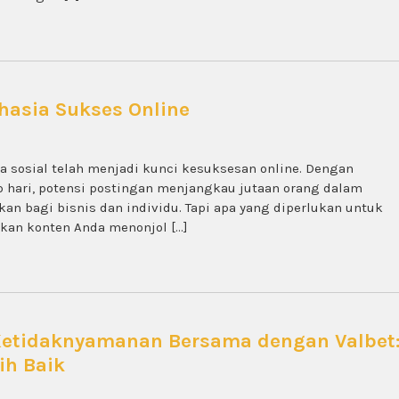
ahasia Sukses Online
edia sosial telah menjadi kunci kesuksesan online. Dengan
 hari, potensi postingan menjangkau jutaan orang dalam
 bagi bisnis dan individu. Tapi apa yang diperlukan untuk
kan konten Anda menonjol […]
Ketidaknyamanan Bersama dengan Valbet
ih Baik