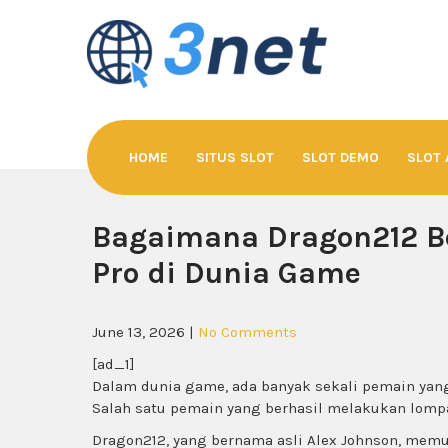
Skip
to
content
Slot PG Soft Terbaik de
Pilih slot PG Soft terbaik hari ini dengan RTP te
HOME
SITUS SLOT
SLOT DEMO
SLOT 
Bagaimana Dragon212 B
Pro di Dunia Game
June 13, 2026
|
No Comments
[ad_1]
Dalam dunia game, ada banyak sekali pemain yang
Salah satu pemain yang berhasil melakukan lompa
Dragon212, yang bernama asli Alex Johnson, memu