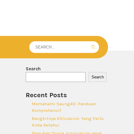
r Hari Ini untuk Anda
kan kemenangan maksimal.
Search
Search
Recent Posts
Memahami Saung4D: Panduan
Komprehensif
Bangkitnya Ahlicasino: Yang Perlu
Anda Ketahui
k
Temukan Dunia Juruscasino yang