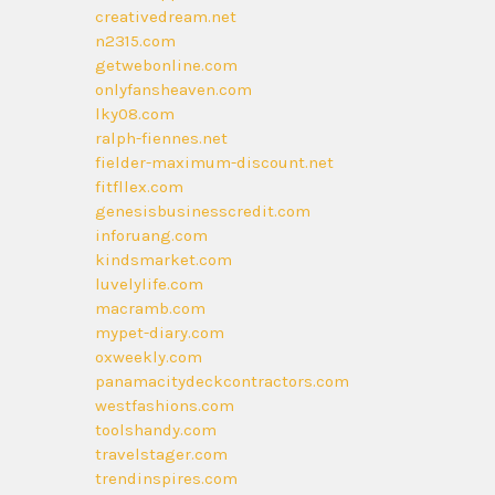
creativedream.net
n2315.com
getwebonline.com
onlyfansheaven.com
lky08.com
ralph-fiennes.net
fielder-maximum-discount.net
fitfllex.com
genesisbusinesscredit.com
inforuang.com
kindsmarket.com
luvelylife.com
macramb.com
mypet-diary.com
oxweekly.com
panamacitydeckcontractors.com
westfashions.com
toolshandy.com
travelstager.com
trendinspires.com