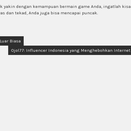
tidak yakin dengan kemampuan bermain game Anda, ingatlah kis
as dan tekad, Anda juga bisa mencapai puncak.
Luar Biasa
Ojol77: Influencer Indonesia yang Menghebohkan Internet