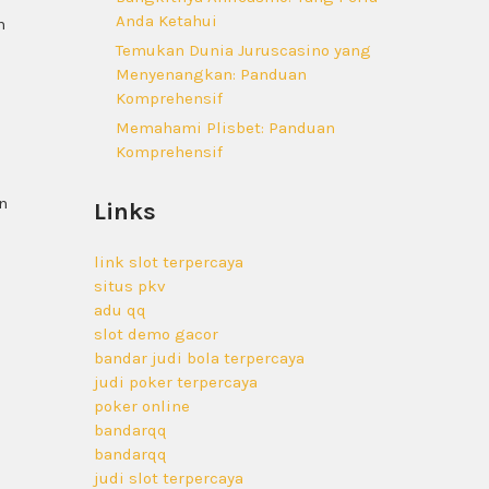
Anda Ketahui
h
Temukan Dunia Juruscasino yang
Menyenangkan: Panduan
Komprehensif
Memahami Plisbet: Panduan
Komprehensif
n
Links
link slot terpercaya
situs pkv
adu qq
slot demo gacor
bandar judi bola terpercaya
judi poker terpercaya
poker online
bandarqq
bandarqq
judi slot terpercaya