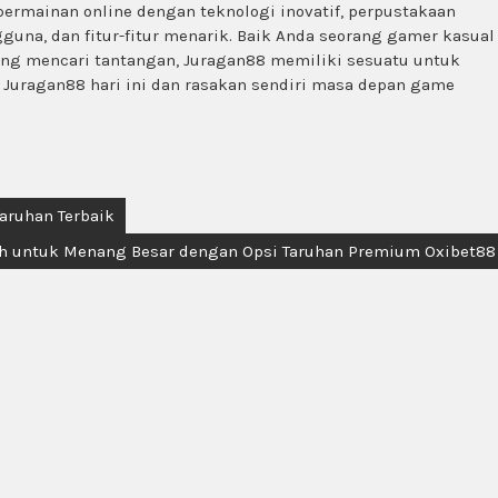
permainan online dengan teknologi inovatif, perpustakaan
una, dan fitur-fitur menarik. Baik Anda seorang gamer kasual
ng mencari tantangan, Juragan88 memiliki sesuatu untuk
Juragan88 hari ini dan rasakan sendiri masa depan game
aruhan Terbaik
ah untuk Menang Besar dengan Opsi Taruhan Premium Oxibet88