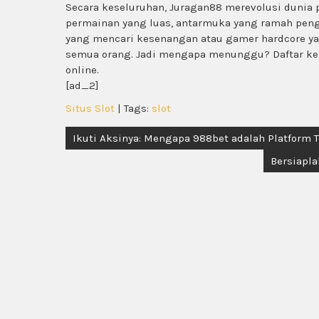
Secara keseluruhan, Juragan88 merevolusi dunia 
permainan yang luas, antarmuka yang ramah pengg
yang mencari kesenangan atau gamer hardcore ya
semua orang. Jadi mengapa menunggu? Daftar ke 
online.
[ad_2]
Situs Slot
| Tags:
slot
Post
Ikuti Aksinya: Mengapa 988bet adalah Platform T
navigation
Bersiapl