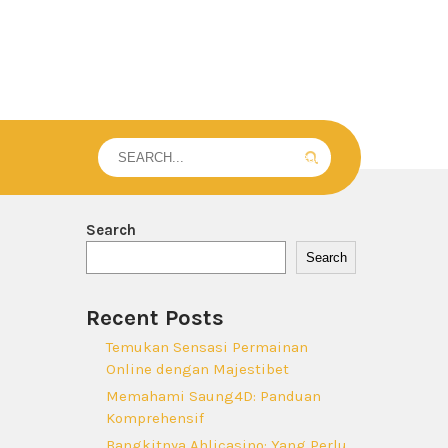
r Hari Ini untuk Anda
kan kemenangan maksimal.
Search
Search
Recent Posts
Temukan Sensasi Permainan
Online dengan Majestibet
Memahami Saung4D: Panduan
Komprehensif
Bangkitnya Ahlicasino: Yang Perlu