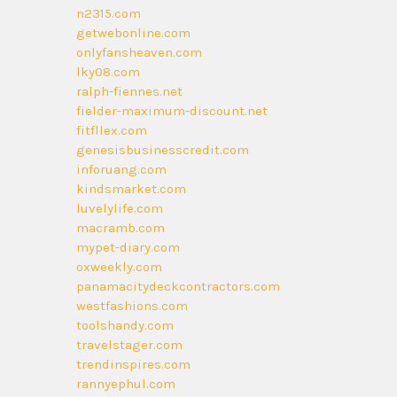
n2315.com
getwebonline.com
onlyfansheaven.com
lky08.com
ralph-fiennes.net
fielder-maximum-discount.net
fitfllex.com
genesisbusinesscredit.com
inforuang.com
kindsmarket.com
luvelylife.com
macramb.com
mypet-diary.com
oxweekly.com
panamacitydeckcontractors.com
westfashions.com
toolshandy.com
travelstager.com
trendinspires.com
rannyephul.com