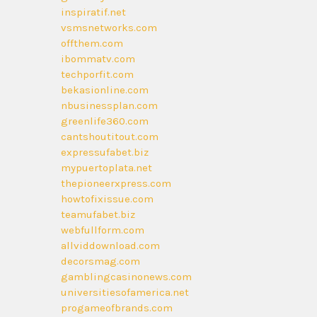
inspiratif.net
vsmsnetworks.com
offthem.com
ibommatv.com
techporfit.com
bekasionline.com
nbusinessplan.com
greenlife360.com
cantshoutitout.com
expressufabet.biz
mypuertoplata.net
thepioneerxpress.com
howtofixissue.com
teamufabet.biz
webfullform.com
allviddownload.com
decorsmag.com
gamblingcasinonews.com
universitiesofamerica.net
progameofbrands.com