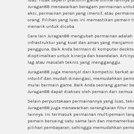
luas. Tidak seperti platform game online lainny
Juragan88 menawarkan beragam permainan untuk
aksi, permainan peran yang imersif, atau permai
orang. Pilihan yang luas ini memastikan pemain t
menarik untuk dicoba.
Cara lain Juragan88 mengubah permainan adalah m
infrastruktur yang kuat dan aman yang menjamin
pengguna. Baik Anda bermain di komputer desktop,
dioptimalkan untuk kinerja dan keandalan. Artin
lag atau masalah teknis yang mengganggu.
Juragan88 juga menonjol dari kompetisi berkat 
intuitif dan mudah dinavigasi, memudahkan pe
mulai bermain game. Baik Anda seorang gamer be
Juragan88 dapat diakses oleh pemain dari semua 
Selain perpustakaan permainannya yang luas, te
Juragan88 juga menawarkan serangkaian fitur me
lainnya. Ini termasuk permainan multipemain l
pemain bersaing satu sama lain dan memamerkan
pilihan pembayaran, sehingga memudahkan pemai