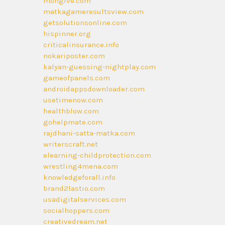
mongive.com
matkagameresultsview.com
getsolutionsonline.com
hispinner.org
criticalinsurance.info
nokariposter.com
kalyan-guessing-nightplay.com
gameofpanels.com
androidappsdownloader.com
usetimenow.com
healthblow.com
gohelpmate.com
rajdhani-satta-matka.com
writerscraft.net
elearning-childprotection.com
wrestling4mena.com
knowledgeforall.info
brand2lastio.com
usadigitalservices.com
socialhoppers.com
creativedream.net