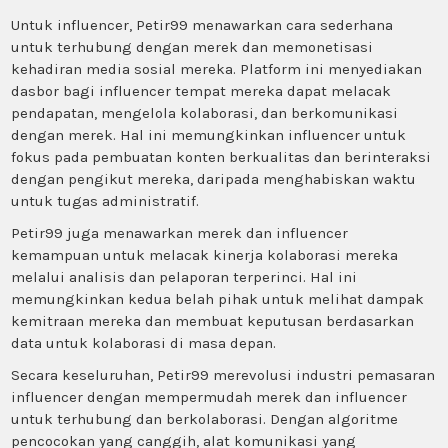
Untuk influencer, Petir99 menawarkan cara sederhana
untuk terhubung dengan merek dan memonetisasi
kehadiran media sosial mereka. Platform ini menyediakan
dasbor bagi influencer tempat mereka dapat melacak
pendapatan, mengelola kolaborasi, dan berkomunikasi
dengan merek. Hal ini memungkinkan influencer untuk
fokus pada pembuatan konten berkualitas dan berinteraksi
dengan pengikut mereka, daripada menghabiskan waktu
untuk tugas administratif.
Petir99 juga menawarkan merek dan influencer
kemampuan untuk melacak kinerja kolaborasi mereka
melalui analisis dan pelaporan terperinci. Hal ini
memungkinkan kedua belah pihak untuk melihat dampak
kemitraan mereka dan membuat keputusan berdasarkan
data untuk kolaborasi di masa depan.
Secara keseluruhan, Petir99 merevolusi industri pemasaran
influencer dengan mempermudah merek dan influencer
untuk terhubung dan berkolaborasi. Dengan algoritme
pencocokan yang canggih, alat komunikasi yang