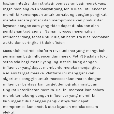
bagian integral dari strategi pemasaran bagi merek yang
ingin menjangkau khalayak yang lebih luas. Influencer ini
memiliki kemampuan untuk terhubung dengan pengikut
mereka secara pribadi dan mempromosikan produk dan
layanan dengan cara yang tidak dapat dilakukan oleh
periklanan tradisional. Namun, proses menemukan
influencer yang tepat untuk diajak bermitra bisa memakan
waktu dan seringkali tidak efisien.
Masuklah Petir99, platform revolusioner yang mengubah
permainan bagi influencer dan merek. Petir99 adalah toko
serba ada bagi merek yang ingin terhubung dengan
influencer yang dapat membantu mereka menjangkau
audiens target mereka. Platform ini menggunakan
algoritme canggih untuk mencocokkan merek dengan
influencer berdasarkan target demografi, minat, dan
tingkat keterlibatan mereka. Hal ini memastikan bahwa
merek terhubung dengan influencer yang memiliki
hubungan tulus dengan pengikutnya dan dapat
mempromosikan produk atau layanan mereka secara
efektif.