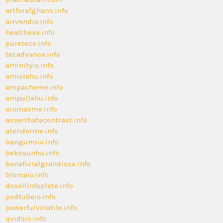
artforafghans.info
airvendio.info
healthexe.info
puretecx.info
tecadvance.info
aminityio.info
amiolahu.info
ampacheme.info
ampullahu.info
aromaxme.info
asserthatecontrast.info
atenderme.info
bangumiio.info
bekosunhu.info
beneficialgrandiose.info
blomaio.info
dosellinfoplete.info
podtubeio.info
powerfulvolatile.info
qvidsio.info