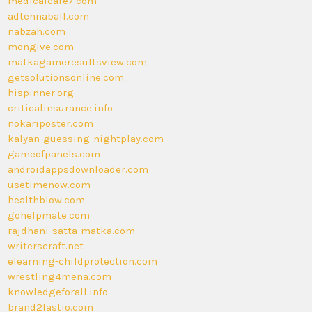
medicalcare7.com
adtennaball.com
nabzah.com
mongive.com
matkagameresultsview.com
getsolutionsonline.com
hispinner.org
criticalinsurance.info
nokariposter.com
kalyan-guessing-nightplay.com
gameofpanels.com
androidappsdownloader.com
usetimenow.com
healthblow.com
gohelpmate.com
rajdhani-satta-matka.com
writerscraft.net
elearning-childprotection.com
wrestling4mena.com
knowledgeforall.info
brand2lastio.com