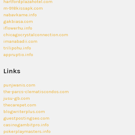
hartfordplazahotel.com
m-918kissapk.com
nabavkame.info
gakbiasa.com
iflowerhu.info
chicagocrystalconnection.com
imanabadii.com
trilipohu.info
appruptio.info
Links
punjwanis.com
the-parcs-clematiscondos.com
jusu-gb.com
thecarepet.com
blogwriterplus.com
guestpostingseo.com
casinogambitpro.info
pokerplaymasters.info