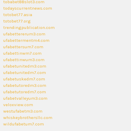
tobabet88slot3.com
todayscurrentnews.com
totobet77.asia
totobet77.org
trendingpublication.com
ufabettererum3.com
ufabettermentm4.com
ufabettersum7.com
ufabettinwm7.com
ufabettinwum3.com
ufabetunitedm3.com
ufabetunitedm7.com
ufabetuskedm7.com
ufabetutoredm3.com
ufabetutoredm7.com
ufabetvalleyum3.com
veloxview.com
westufabetm3.com
whiskeybrothersllc.com
wildufabetum7.com