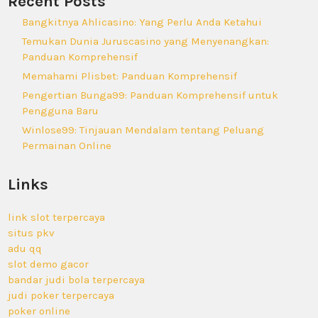
Recent Posts
Bangkitnya Ahlicasino: Yang Perlu Anda Ketahui
Temukan Dunia Juruscasino yang Menyenangkan:
Panduan Komprehensif
Memahami Plisbet: Panduan Komprehensif
Pengertian Bunga99: Panduan Komprehensif untuk
Pengguna Baru
Winlose99: Tinjauan Mendalam tentang Peluang
Permainan Online
Links
link slot terpercaya
situs pkv
adu qq
slot demo gacor
bandar judi bola terpercaya
judi poker terpercaya
poker online