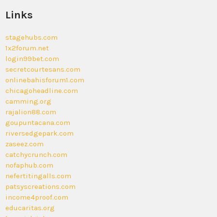
Links
stagehubs.com
1x2forum.net
login99bet.com
secretcourtesans.com
onlinebahisforum1.com
chicagoheadline.com
camming.org
rajalion88.com
goupuntacana.com
riversedgepark.com
zaseez.com
catchycrunch.com
nofaphub.com
nefertitingalls.com
patsyscreations.com
income4proof.com
educaritas.org