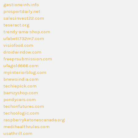
gestioneinh.info
prosportdaily.net
salesinvest22.com
teseract.org
trendy-ama-shop.com
ufabett732m7.com
visiofood.com
droidwindow.com
freeprsubmission.com
ufagold666.com
myinteriorblog.com
bnewsindia.com
techiepick.com
bamzyshop.com
pondycars.com
techonfutures.com
techoologic.com
raspberryketonescanada.org
medihealthrules.com
usathrill.com