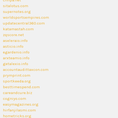
cnhpa.net
sitalotus.com
supernotes.org
worldsportsempires.com
updatecentral360.com
katamastah.com
zqscore.net
aseleraio.info
asticio.info
egardenio.info
arxteamio.info
getalexio.info
accountaudittaxcon.com
prymprint.com
sportkeeda.org
besttimespend.com
careandcure.biz
cogniyo.com
easymagazines.org
hirfanjilasmi.com
hometricks.org