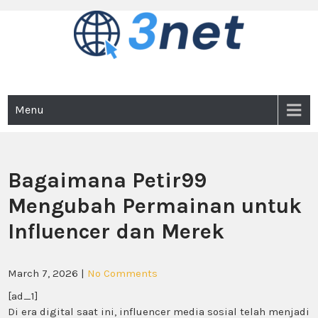
Skip
to
content
Slot PG Soft Terbaik dengan
Pilih slot PG Soft terbaik hari ini dengan RTP tertinggi dan
peluang menang besar. Slot gacor ini siap memberikan
kemenangan maksimal.
RTP Tertinggi, Slot Gacor
Menu
Hari Ini untuk Anda
Bagaimana Petir99
Mengubah Permainan untuk
Influencer dan Merek
March 7, 2026
|
No Comments
[ad_1]
Di era digital saat ini, influencer media sosial telah menjadi