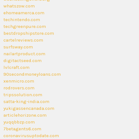
whatszow.com
ehomeamerca.com
techintendo.com
techgreenpure.com
bestdropshipstore.com
cartelreviews.com
surfsway.com
nailartproduct.com
digitactseed.com
lvlcraft.com
90secondmoneyloans.com
xenmicro.com
rodrovers.com
tripssolution.com
satta-king-india.com
yukigassencanada.com
articlehorizone.com
yuqqbbzp.com
7betagents6.com
coronavirusuptodate.com