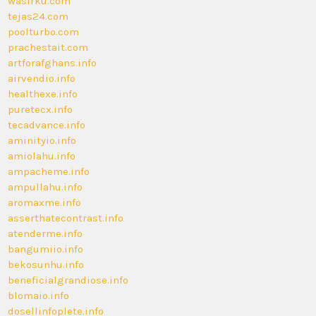
wasirku.com
tejas24.com
poolturbo.com
prachestait.com
artforafghans.info
airvendio.info
healthexe.info
puretecx.info
tecadvance.info
aminityio.info
amiolahu.info
ampacheme.info
ampullahu.info
aromaxme.info
asserthatecontrast.info
atenderme.info
bangumiio.info
bekosunhu.info
beneficialgrandiose.info
blomaio.info
dosellinfoplete.info