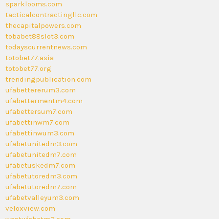
sparklooms.com
tacticalcontractingllc.com
thecapitalpowers.com
tobabet88slot3.com
todayscurrentnews.com
totobet77.asia
totobet77.org
trendingpublication.com
ufabettererum3.com
ufabettermentm4.com
ufabettersum7.com
ufabettinwm7.com
ufabettinwum3.com
ufabetunitedm3.com
ufabetunitedm7.com
ufabetuskedm7.com
ufabetutoredm3.com
ufabetutoredm7.com
ufabetvalleyum3.com
veloxview.com