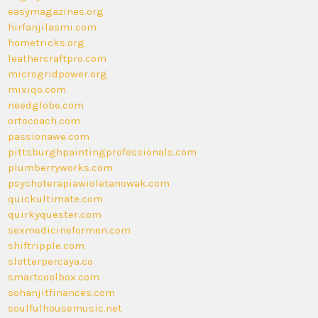
easymagazines.org
hirfanjilasmi.com
hometricks.org
leathercraftpro.com
microgridpower.org
mixiqo.com
needglobe.com
ortocoach.com
passionawe.com
pittsburghpaintingprofessionals.com
plumberryworks.com
psychoterapiawioletanowak.com
quickultimate.com
quirkyquester.com
sexmedicineformen.com
shiftripple.com
slotterpercaya.co
smartcoolbox.com
sohanjitfinances.com
soulfulhousemusic.net