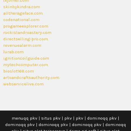
fxjoiner.com
skinbykindra.com
alltherageface.com
codenational.com
progameexplorer.com
rockislandroastery.com
directselling-pro.com
revenuealarm.com
lurab.com
ignitioncoilguide.com
mytechcomputer.com
bioslot168.com
artsandcraftsauthority.com
webservicelive.com
menuqq pkv
|
situs pkv
|
pkv
|
pkv
|
dominoqq pkv
|
dominoqq pkv
|
dominoqq pkv
|
dominoqq pkv
|
dominoqq