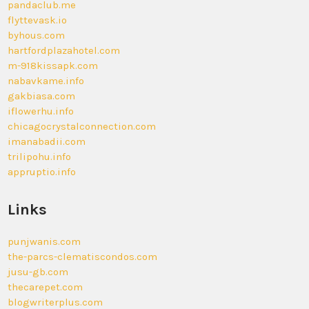
pandaclub.me
flyttevask.io
byhous.com
hartfordplazahotel.com
m-918kissapk.com
nabavkame.info
gakbiasa.com
iflowerhu.info
chicagocrystalconnection.com
imanabadii.com
trilipohu.info
appruptio.info
Links
punjwanis.com
the-parcs-clematiscondos.com
jusu-gb.com
thecarepet.com
blogwriterplus.com