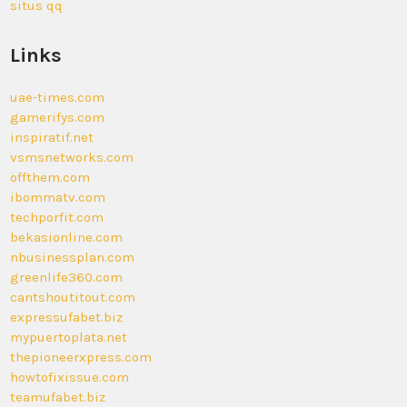
situs qq
Links
uae-times.com
gamerifys.com
inspiratif.net
vsmsnetworks.com
offthem.com
ibommatv.com
techporfit.com
bekasionline.com
nbusinessplan.com
greenlife360.com
cantshoutitout.com
expressufabet.biz
mypuertoplata.net
thepioneerxpress.com
howtofixissue.com
teamufabet.biz