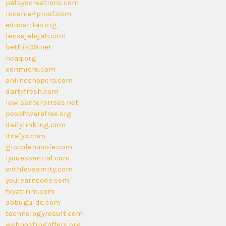
patsyscreations.com
income4proof.com
educaritas.org
lensajelajah.com
betflik09.net
ncaq.org
xenmicro.com
onlineshopera.com
dartyfresh.com
lewisenterprises.net
pcsoftwarefree.org
dailylinking.com
dnafyx.com
giocolenuvole.com
iyouessential.com
withloveamity.com
youlearncode.com
fxyatirim.com
abbuguide.com
technologyresult.com
webhostingoffers.org