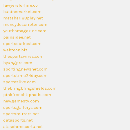
lawyersforhire.co
businemarket.com
matahari88play.net
moneydescriptor.com
youthsmagazine.com
painaidee.net
sportsdarkest.com
webtoon.biz
thesportswires.com
hyungpro.com
sportingnewsnet.com
sportstime24day.com
sporteslive.com
theblingblingshields.com
pinkfrenchtipnails.com
newgamestv.com
sportsgallerys.com
sportsmirrors.net
datasports.net
atasehirescortu.net