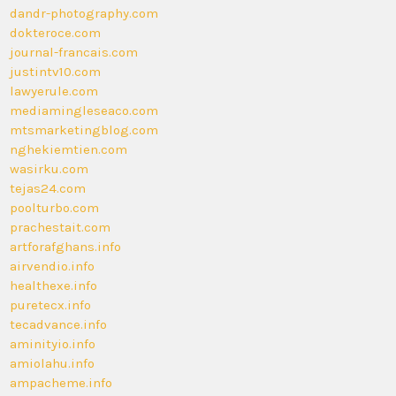
dandr-photography.com
dokteroce.com
journal-francais.com
justintv10.com
lawyerule.com
mediamingleseaco.com
mtsmarketingblog.com
nghekiemtien.com
wasirku.com
tejas24.com
poolturbo.com
prachestait.com
artforafghans.info
airvendio.info
healthexe.info
puretecx.info
tecadvance.info
aminityio.info
amiolahu.info
ampacheme.info