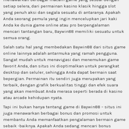
setiap selera, dari permainan kasino klasik hingga slot
yang penuh aksi dan segala sesuatu di antaranya. Apakah
Anda seorang pemula yang ingin mencelupkan jari kaki
Anda ke dunia game online atau pro berpengalaman
mencari tantangan baru, Baywin88 memiliki sesuatu untuk
semua orang.
Salah satu hal yang membedakan Baywin88 dari situs game
online lainnya adalah antarmuka yang ramah pengguna.
Sangat mudah untuk menavigasi dan menemukan game
favorit Anda, dan situs ini dioptimalkan untuk perangkat
desktop dan seluler, sehingga Anda dapat bermain saat
bepergian. Permainan itu sendiri juga merupakan yang
terbaik, dengan grafik berkualitas tinggi dan efek suara
yang akan membuat Anda merasa seperti berada di kasino
atau arcade kehidupan nyata.
Tapi ini bukan hanya tentang game di Baywin88 – situs ini
juga menawarkan berbagai bonus dan promosi untuk
membantu Anda memanfaatkan pengalaman bermain game
sebaik -baiknya. Apakah Anda sedang mencari bonus