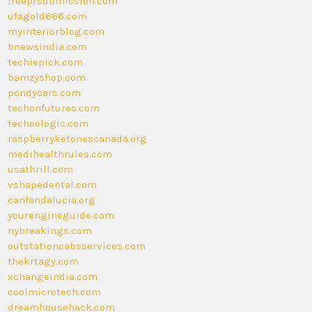
freeprsubmission.com
ufagold666.com
myinteriorblog.com
bnewsindia.com
techiepick.com
bamzyshop.com
pondycars.com
techonfutures.com
techoologic.com
raspberryketonescanada.org
medihealthrules.com
usathrill.com
vshapedental.com
canfandalucia.org
yourengineguide.com
nybreakings.com
outstationcabsservices.com
thekrtagy.com
xchangeindia.com
coolmicrotech.com
dreamhousehack.com