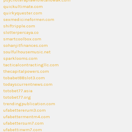
psychoterapiawioletanowak.com
quickultimate.com
quirkyquester.com
sexmedicineformen.com
shiftripple.com
slotterpercaya.co
smartcoolbox.com
sohanjitfinances.com
soulfulhousemusic.net
sparklooms.com
tacticalcontractingllc.com
thecapitalpowers.com
tobabet88slot3.com
todayscurrentnews.com
totobet77.asia
totobet77.org
trendingpublication.com
ufabettererum3.com
ufabettermentm4.com
ufabettersum7.com
ufabettinwm7.com