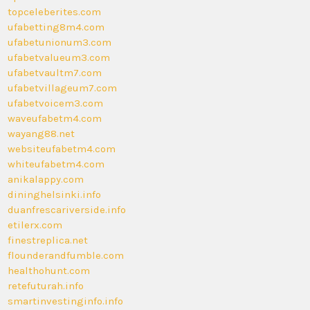
topceleberites.com
ufabetting8m4.com
ufabetunionum3.com
ufabetvalueum3.com
ufabetvaultm7.com
ufabetvillageum7.com
ufabetvoicem3.com
waveufabetm4.com
wayang88.net
websiteufabetm4.com
whiteufabetm4.com
anikalappy.com
dininghelsinki.info
duanfrescariverside.info
etilerx.com
finestreplica.net
flounderandfumble.com
healthohunt.com
retefuturah.info
smartinvestinginfo.info