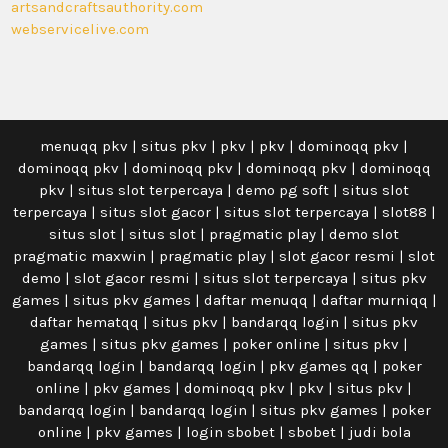
artsandcraftsauthority.com
webservicelive.com
menuqq pkv
|
situs pkv
|
pkv
|
pkv
|
dominoqq pkv
|
dominoqq pkv
|
dominoqq pkv
|
dominoqq pkv
|
dominoqq
pkv
|
situs slot terpercaya
|
demo pg soft
|
situs slot
terpercaya
|
situs slot gacor
|
situs slot terpercaya
|
slot88
|
situs slot
|
situs slot
|
pragmatic play
|
demo slot
pragmatic maxwin
|
pragmatic play
|
slot gacor resmi
|
slot
demo
|
slot gacor resmi
|
situs slot terpercaya
|
situs pkv
games
|
situs pkv games
|
daftar menuqq
|
daftar murniqq
|
daftar hematqq
|
situs pkv
|
bandarqq login
|
situs pkv
games
|
situs pkv games
|
poker online
|
situs pkv
|
bandarqq login
|
bandarqq login
|
pkv games qq
|
poker
online
|
pkv games
|
dominoqq pkv
|
pkv
|
situs pkv
|
bandarqq login
|
bandarqq login
|
situs pkv games
|
poker
online
|
pkv games
|
login sbobet
|
sbobet
|
judi bola