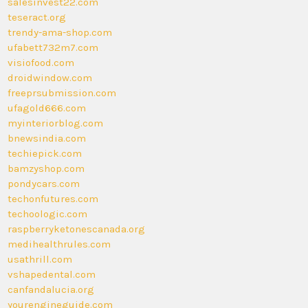
salesinvest22.com
teseract.org
trendy-ama-shop.com
ufabett732m7.com
visiofood.com
droidwindow.com
freeprsubmission.com
ufagold666.com
myinteriorblog.com
bnewsindia.com
techiepick.com
bamzyshop.com
pondycars.com
techonfutures.com
techoologic.com
raspberryketonescanada.org
medihealthrules.com
usathrill.com
vshapedental.com
canfandalucia.org
yourengineguide.com