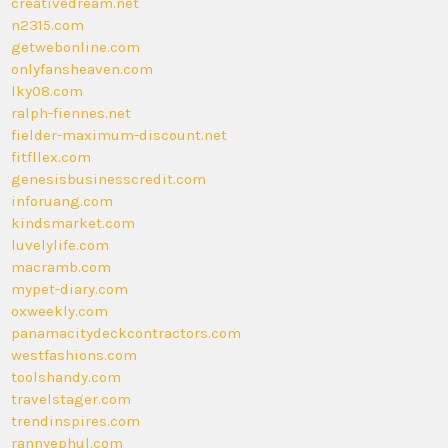
creativedream.net
n2315.com
getwebonline.com
onlyfansheaven.com
lky08.com
ralph-fiennes.net
fielder-maximum-discount.net
fitfllex.com
genesisbusinesscredit.com
inforuang.com
kindsmarket.com
luvelylife.com
macramb.com
mypet-diary.com
oxweekly.com
panamacitydeckcontractors.com
westfashions.com
toolshandy.com
travelstager.com
trendinspires.com
rannyephul.com