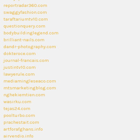
reportradar360.com
swaggyfashion.com
taraftariumtv10.com
questionquery.com
bodybuildinglegend.com
brilliant-nails.com
dandr-photography.com
dokteroce.com
journal-francais.com
justintv10.com
lawyerule.com
mediamingleseaco.com
mtsmarketingblog.com
nghekiemtien.com
wasirku.com
tejas24.com
poolturbo.com
prachestait.com
artforafghans.info
airvendio.info