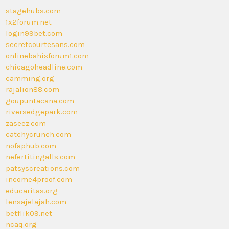
stagehubs.com
1x2forum.net
login99bet.com
secretcourtesans.com
onlinebahisforum1.com
chicagoheadline.com
camming.org
rajalion88.com
goupuntacana.com
riversedgepark.com
zaseez.com
catchycrunch.com
nofaphub.com
nefertitingalls.com
patsyscreations.com
income4proof.com
educaritas.org
lensajelajah.com
betflik09.net
ncaq.org