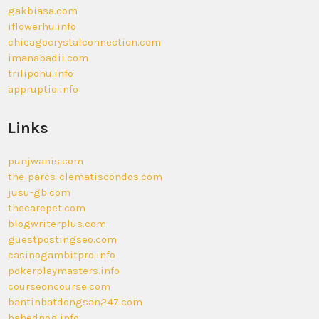
gakbiasa.com
iflowerhu.info
chicagocrystalconnection.com
imanabadii.com
trilipohu.info
appruptio.info
Links
punjwanis.com
the-parcs-clematiscondos.com
jusu-gb.com
thecarepet.com
blogwriterplus.com
guestpostingseo.com
casinogambitpro.info
pokerplaymasters.info
courseoncourse.com
bantinbatdongsan247.com
bahednog.info