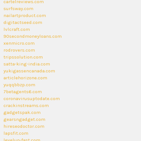
cartelreviews.com
surfsway.com
nailartproduct.com
digitactseed.com
lvlcraft.com
90secondmoneyloans.com
xenmicro.com
rodrovers.com
tripssolution.com
satta-king-india.com
yukigassencanada.com
articlehorizone.com
yuqqbbzp.com
7betagents6.com
coronavirusuptodate.com
crackinstreams.com
gadgetspak.com
gearsngadget.com
hireseodoctor.com
lapsfit.com
levelup-fast.com