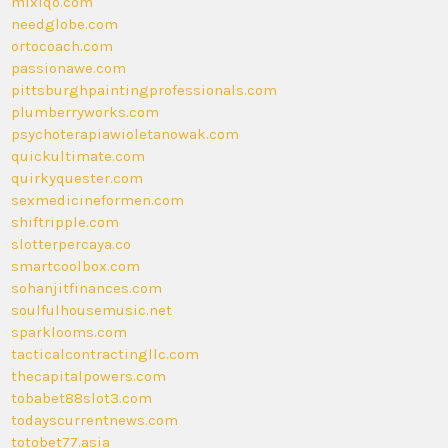
mixiqo.com
needglobe.com
ortocoach.com
passionawe.com
pittsburghpaintingprofessionals.com
plumberryworks.com
psychoterapiawioletanowak.com
quickultimate.com
quirkyquester.com
sexmedicineformen.com
shiftripple.com
slotterpercaya.co
smartcoolbox.com
sohanjitfinances.com
soulfulhousemusic.net
sparklooms.com
tacticalcontractingllc.com
thecapitalpowers.com
tobabet88slot3.com
todayscurrentnews.com
totobet77.asia