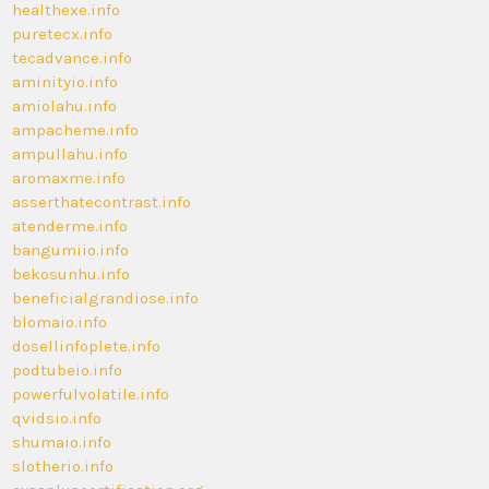
healthexe.info
puretecx.info
tecadvance.info
aminityio.info
amiolahu.info
ampacheme.info
ampullahu.info
aromaxme.info
asserthatecontrast.info
atenderme.info
bangumiio.info
bekosunhu.info
beneficialgrandiose.info
blomaio.info
dosellinfoplete.info
podtubeio.info
powerfulvolatile.info
qvidsio.info
shumaio.info
slotherio.info