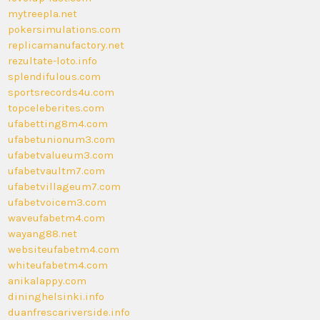
mytreepla.net
pokersimulations.com
replicamanufactory.net
rezultate-loto.info
splendifulous.com
sportsrecords4u.com
topceleberites.com
ufabetting8m4.com
ufabetunionum3.com
ufabetvalueum3.com
ufabetvaultm7.com
ufabetvillageum7.com
ufabetvoicem3.com
waveufabetm4.com
wayang88.net
websiteufabetm4.com
whiteufabetm4.com
anikalappy.com
dininghelsinki.info
duanfrescariverside.info