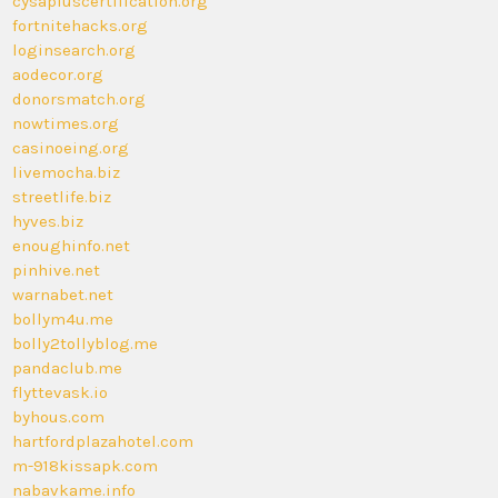
cysapluscertification.org
fortnitehacks.org
loginsearch.org
aodecor.org
donorsmatch.org
nowtimes.org
casinoeing.org
livemocha.biz
streetlife.biz
hyves.biz
enoughinfo.net
pinhive.net
warnabet.net
bollym4u.me
bolly2tollyblog.me
pandaclub.me
flyttevask.io
byhous.com
hartfordplazahotel.com
m-918kissapk.com
nabavkame.info