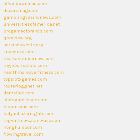
allviddownload.com
decorsmag.com
gamblingcasinonews.com
universitiesofamerica.net
progameofbrands.com
qbreview.org
servicewueste.org
zippyrevs.com
matkanumbernow.com
myjobcirculars.com
healthmoreoverfitness.com
topslotxgames.com
routerloggnet.net
dantella6.com
slotsgamesone.com
hispinzone.com
kalyanbazarnights.com
top-online-casino-usa.com
honghuidoor.com
flowingtravel.com