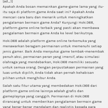
[ad_1]
Apakah Anda bosan memainkan game-game lama yang itu-
itu saja di platform game Anda saat ini? Apakah Anda
mencari cara baru dan menarik untuk meningkatkan
pengalaman bermain game Anda? Kunjungi Hoki368,
platform game online terbaik yang pasti akan membawa
pengalaman bermain game Anda ke level berikutnya.
Hoki368 adalah platform game online terkemuka yang
menawarkan beragam permainan untuk memenuhi setiap
jenis gamer. Baik Anda menyukai game tembak-menembak
penuh aksi, permainan peran yang imersif, atau simulasi
olahraga yang mendebarkan, Hoki368 memiliki sesuatu
untuk semua orang. Dengan perpustakaan permainan yang
luas untuk dipilih, Anda tidak akan pernah kehabisan
pilihan untuk menghibur Anda.
Salah satu fitur utama yang membedakan Hoki368 dari
platform game online lainnya adalah grafis dan
gameplaynya yang canggih. Permainan di Hoki368
dirancang untuk memberikan pengalaman bermain game
yang benar-benar mendalam dan realistis kepada para