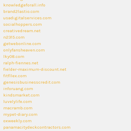
knowledgeforall.info
brand2lastio.com
usadigitalservices.com
socialhoppers.com
creativedream.net
n2315.com
getwebonline.com
onlyfansheaven.com
lky08.com
ralph-fiennes.net
fielder-maximum-discount.net
fitfllex.com
genesisbusinesscredit.com
inforuang.com
kindsmarket.com
luvelylife.com
macramb.com
mypet-diary.com
oxweekly.com
panamacitydeckcontractors.com