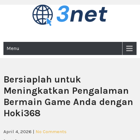
Skip
to
content
Slot PG Soft Terbaik dengan
Pilih slot PG Soft terbaik hari ini dengan RTP tertinggi dan
peluang menang besar. Slot gacor ini siap memberikan
kemenangan maksimal.
RTP Tertinggi, Slot Gacor
Menu
Hari Ini untuk Anda
Bersiaplah untuk
Meningkatkan Pengalaman
Bermain Game Anda dengan
Hoki368
April 4, 2026
|
No Comments