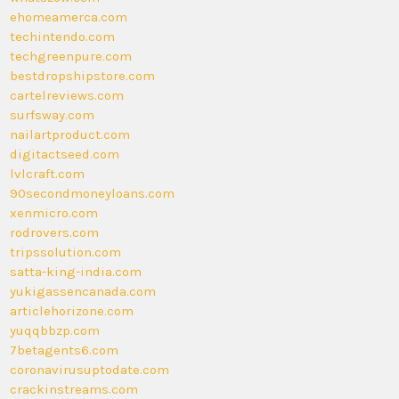
ehomeamerca.com
techintendo.com
techgreenpure.com
bestdropshipstore.com
cartelreviews.com
surfsway.com
nailartproduct.com
digitactseed.com
lvlcraft.com
90secondmoneyloans.com
xenmicro.com
rodrovers.com
tripssolution.com
satta-king-india.com
yukigassencanada.com
articlehorizone.com
yuqqbbzp.com
7betagents6.com
coronavirusuptodate.com
crackinstreams.com