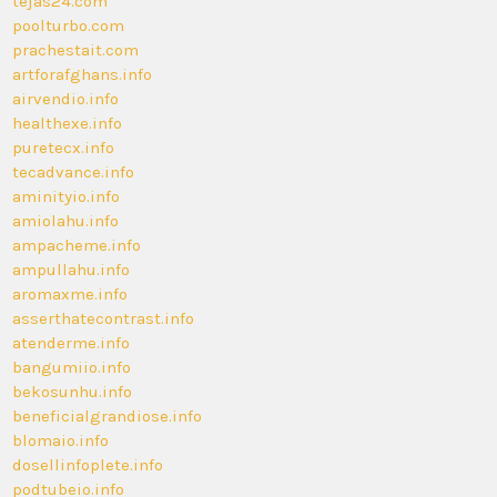
tejas24.com
poolturbo.com
prachestait.com
artforafghans.info
airvendio.info
healthexe.info
puretecx.info
tecadvance.info
aminityio.info
amiolahu.info
ampacheme.info
ampullahu.info
aromaxme.info
asserthatecontrast.info
atenderme.info
bangumiio.info
bekosunhu.info
beneficialgrandiose.info
blomaio.info
dosellinfoplete.info
podtubeio.info