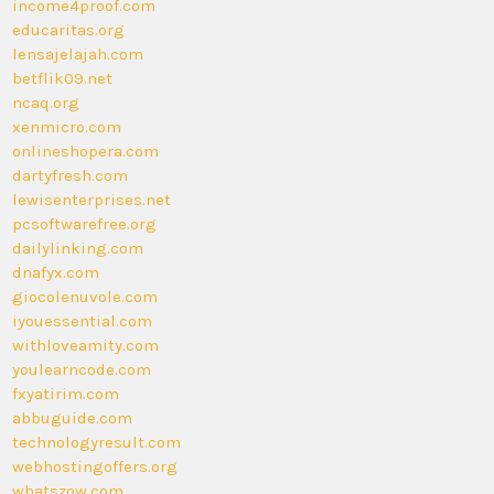
income4proof.com
educaritas.org
lensajelajah.com
betflik09.net
ncaq.org
xenmicro.com
onlineshopera.com
dartyfresh.com
lewisenterprises.net
pcsoftwarefree.org
dailylinking.com
dnafyx.com
giocolenuvole.com
iyouessential.com
withloveamity.com
youlearncode.com
fxyatirim.com
abbuguide.com
technologyresult.com
webhostingoffers.org
whatszow.com