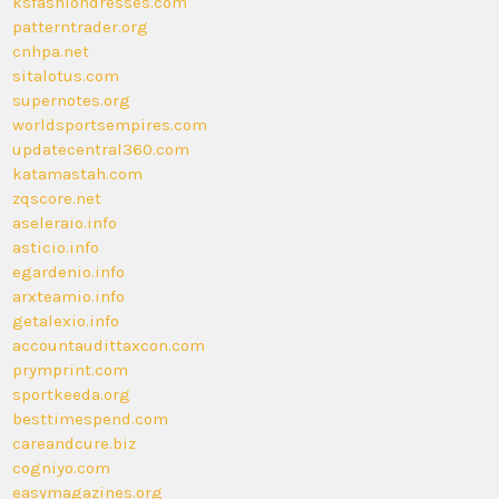
ksfashiondresses.com
patterntrader.org
cnhpa.net
sitalotus.com
supernotes.org
worldsportsempires.com
updatecentral360.com
katamastah.com
zqscore.net
aseleraio.info
asticio.info
egardenio.info
arxteamio.info
getalexio.info
accountaudittaxcon.com
prymprint.com
sportkeeda.org
besttimespend.com
careandcure.biz
cogniyo.com
easymagazines.org