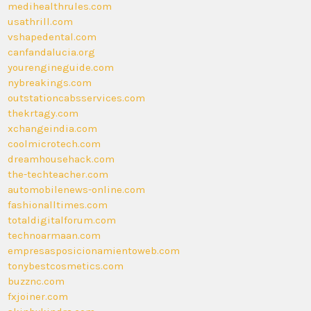
medihealthrules.com
usathrill.com
vshapedental.com
canfandalucia.org
yourengineguide.com
nybreakings.com
outstationcabsservices.com
thekrtagy.com
xchangeindia.com
coolmicrotech.com
dreamhousehack.com
the-techteacher.com
automobilenews-online.com
fashionalltimes.com
totaldigitalforum.com
technoarmaan.com
empresasposicionamientoweb.com
tonybestcosmetics.com
buzznc.com
fxjoiner.com