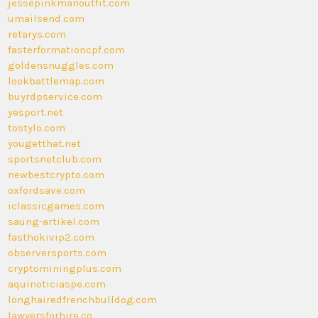
jessepinkmanoutfit.com
umailsend.com
retarys.com
fasterformationcpf.com
goldensnuggles.com
lookbattlemap.com
buyrdpservice.com
yesport.net
tostylo.com
yougetthat.net
sportsnetclub.com
newbestcrypto.com
oxfordsave.com
iclassicgames.com
saung-artikel.com
fasthokivip2.com
observersports.com
cryptominingplus.com
aquinoticiaspe.com
longhairedfrenchbulldog.com
lawyersforhire.co