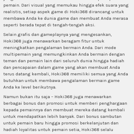
pemain. Dari visual yang memukau hingga efek suara yang
realistis, setiap aspek game di Hoki368 dirancang untuk
membawa Anda ke dunia game dan membuat Anda merasa
seperti berada tepat di tengah-tengah aksi.
Selain grafis dan gameplaynya yang mengesankan,
Hoki368 juga menawarkan beragam fitur untuk
meningkatkan pengalaman bermain Anda. Dari mode
multipemain yang memungkinkan Anda bermain dengan
teman dan pemain lain dari seluruh dunia hingga hadiah
dan pencapaian dalam game yang akan membuat Anda
terus datang kembali, Hoki368 memiliki semua yang Anda
butuhkan untuk membawa pengalaman bermain game
Anda ke level berikutnya.
Namun bukan itu saja – Hoki368 juga menawarkan
berbagai bonus dan promosi untuk memberi penghargaan
kepada pemainnya dan membuat mereka datang kembali
untuk mendapatkan lebih banyak. Dari bonus sambutan
untuk pemain baru hingga promosi berkelanjutan dan
hadiah loyalitas untuk pemain setia, Hoki368 selalu