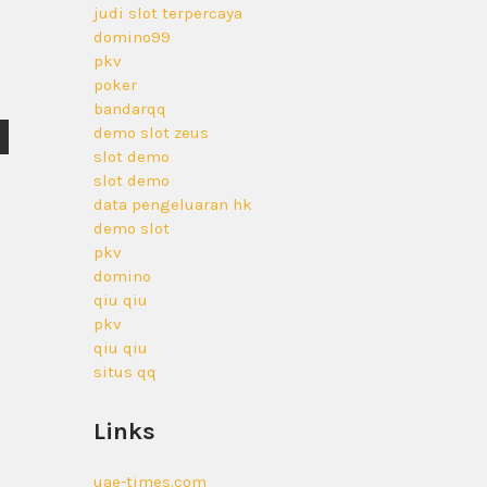
judi slot terpercaya
domino99
pkv
poker
bandarqq
demo slot zeus
slot demo
slot demo
data pengeluaran hk
demo slot
pkv
domino
qiu qiu
pkv
qiu qiu
situs qq
Links
uae-times.com