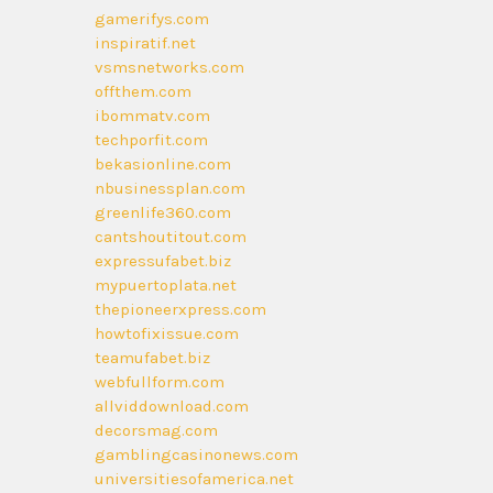
gamerifys.com
inspiratif.net
vsmsnetworks.com
offthem.com
ibommatv.com
techporfit.com
bekasionline.com
nbusinessplan.com
greenlife360.com
cantshoutitout.com
expressufabet.biz
mypuertoplata.net
thepioneerxpress.com
howtofixissue.com
teamufabet.biz
webfullform.com
allviddownload.com
decorsmag.com
gamblingcasinonews.com
universitiesofamerica.net