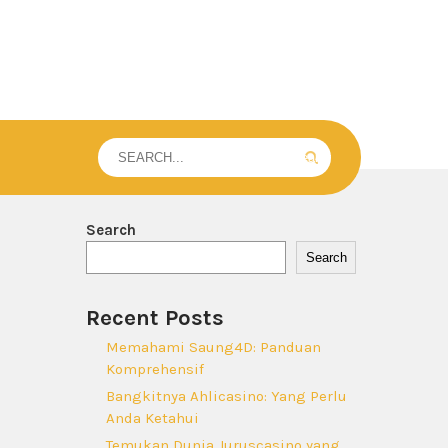
r Hari Ini untuk Anda
kan kemenangan maksimal.
Search
Search
Recent Posts
Memahami Saung4D: Panduan
Komprehensif
Bangkitnya Ahlicasino: Yang Perlu
Anda Ketahui
Temukan Dunia Juruscasino yang