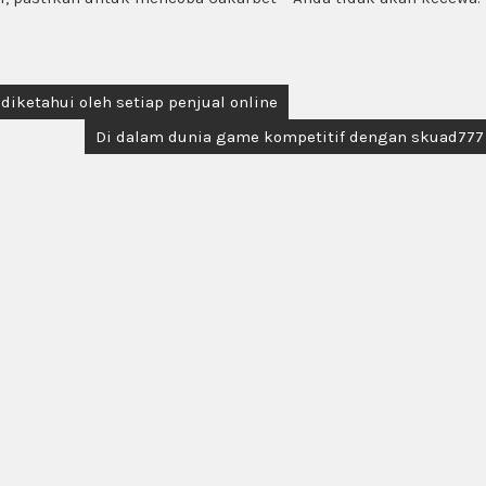
iketahui oleh setiap penjual online
Di dalam dunia game kompetitif dengan skuad777