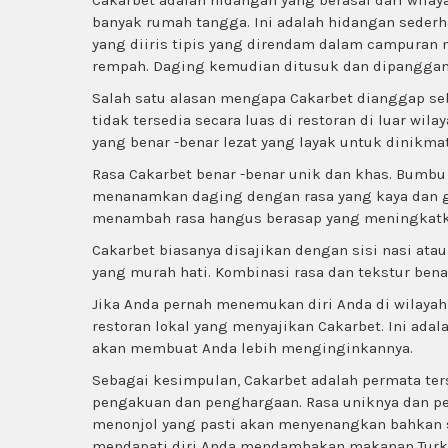
Cakarbet adalah hidangan yang berasal dari wilay
banyak rumah tangga. Ini adalah hidangan sederh
yang diiris tipis yang direndam dalam campuran 
rempah. Daging kemudian ditusuk dan dipanggang 
Salah satu alasan mengapa Cakarbet dianggap se
tidak tersedia secara luas di restoran di luar wi
yang benar -benar lezat yang layak untuk dinikmat
Rasa Cakarbet benar -benar unik dan khas. Bumbu
menanamkan daging dengan rasa yang kaya dan gu
menambah rasa hangus berasap yang meningkatk
Cakarbet biasanya disajikan dengan sisi nasi ata
yang murah hati. Kombinasi rasa dan tekstur ben
Jika Anda pernah menemukan diri Anda di wilayah 
restoran lokal yang menyajikan Cakarbet. Ini ad
akan membuat Anda lebih menginginkannya.
Sebagai kesimpulan, Cakarbet adalah permata ter
pengakuan dan penghargaan. Rasa uniknya dan p
menonjol yang pasti akan menyenangkan bahkan sel
mendapati diri Anda mendambakan makanan Turki,