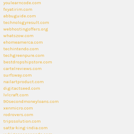
youlearncode.com
fxyatirim.com
abbuguide.com
technologyresult.com
webhostingoffers.org
whatszow.com
ehomeamerca.com
techintendo.com
techgreenpure.com
bestdropshipstore.com
cartelreviews.com
surfsway.com
nailartproduct.com
digitactseed.com
lvlcraft.com
90secondmoneyloans.com
xenmicro.com
rodrovers.com
tripssolution.com
satta-king-india.com