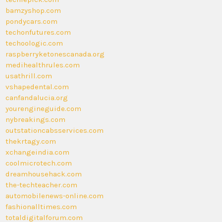
bamzyshop.com
pondycars.com
techonfutures.com
techoologic.com
raspberryketonescanada.org
medihealthrules.com
usathrill.com
vshapedental.com
canfandalucia.org
yourengineguide.com
nybreakings.com
outstationcabsservices.com
thekrtagy.com
xchangeindia.com
coolmicrotech.com
dreamhousehack.com
the-techteacher.com
automobilenews-online.com
fashionalltimes.com
totaldigitalforum.com