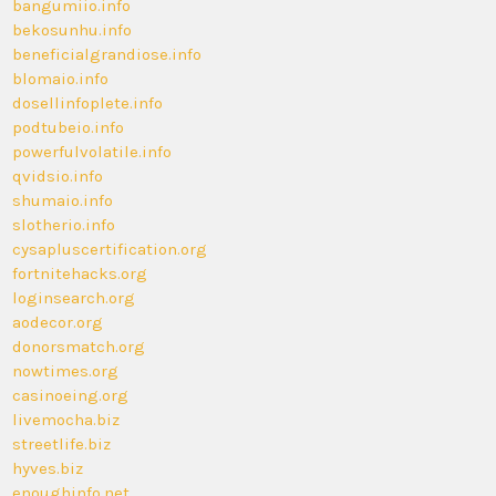
bangumiio.info
bekosunhu.info
beneficialgrandiose.info
blomaio.info
dosellinfoplete.info
podtubeio.info
powerfulvolatile.info
qvidsio.info
shumaio.info
slotherio.info
cysapluscertification.org
fortnitehacks.org
loginsearch.org
aodecor.org
donorsmatch.org
nowtimes.org
casinoeing.org
livemocha.biz
streetlife.biz
hyves.biz
enoughinfo.net