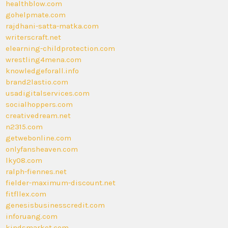
healthblow.com
gohelpmate.com
rajdhani-satta-matka.com
writerscraft.net
elearning-childprotection.com
wrestling4mena.com
knowledgeforall.info
brand2lastio.com
usadigitalservices.com
socialhoppers.com
creativedream.net
n2315.com
getwebonline.com
onlyfansheaven.com
lky08.com
ralph-fiennes.net
fielder-maximum-discount.net
fitfllex.com
genesisbusinesscredit.com
inforuang.com
kindsmarket.com