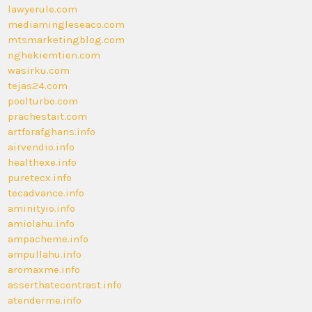
lawyerule.com
mediamingleseaco.com
mtsmarketingblog.com
nghekiemtien.com
wasirku.com
tejas24.com
poolturbo.com
prachestait.com
artforafghans.info
airvendio.info
healthexe.info
puretecx.info
tecadvance.info
aminityio.info
amiolahu.info
ampacheme.info
ampullahu.info
aromaxme.info
asserthatecontrast.info
atenderme.info