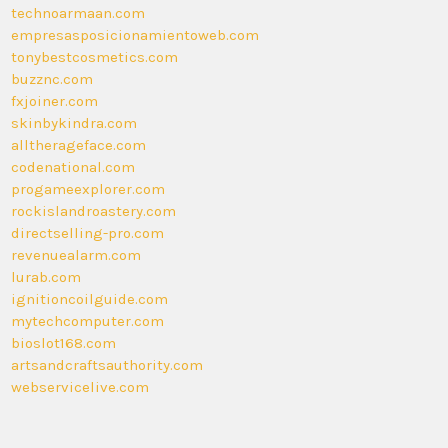
technoarmaan.com
empresasposicionamientoweb.com
tonybestcosmetics.com
buzznc.com
fxjoiner.com
skinbykindra.com
alltherageface.com
codenational.com
progameexplorer.com
rockislandroastery.com
directselling-pro.com
revenuealarm.com
lurab.com
ignitioncoilguide.com
mytechcomputer.com
bioslot168.com
artsandcraftsauthority.com
webservicelive.com