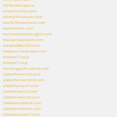
slotterpercaya.co
smartcoolbox.com
sohanjitfinances.com
soulfulhousemusic.net
sparklooms.com
tacticalcontractingllc.com
thecapitalpowers.com
tobabet88slot3.com
todayscurrentnews.com
totobet77.asia
totobet77.org
trendingpublication.com
ufabettererum3.com
ufabettermentm4.com
ufabettersum7.com
ufabettinwm7.com
ufabettinwum3.com
ufabetunitedm3.com
ufabetunitedm7.com
ufabetuskedm7.com