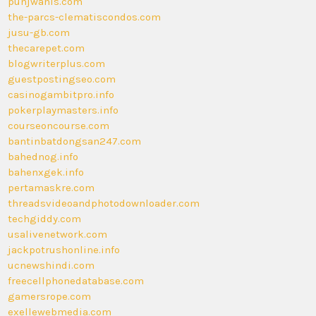
punjwanis.com
the-parcs-clematiscondos.com
jusu-gb.com
thecarepet.com
blogwriterplus.com
guestpostingseo.com
casinogambitpro.info
pokerplaymasters.info
courseoncourse.com
bantinbatdongsan247.com
bahednog.info
bahenxgek.info
pertamaskre.com
threadsvideoandphotodownloader.com
techgiddy.com
usalivenetwork.com
jackpotrushonline.info
ucnewshindi.com
freecellphonedatabase.com
gamersrope.com
exellewebmedia.com