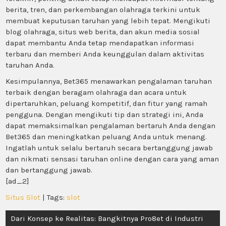
berita, tren, dan perkembangan olahraga terkini untuk
membuat keputusan taruhan yang lebih tepat. Mengikuti
blog olahraga, situs web berita, dan akun media sosial
dapat membantu Anda tetap mendapatkan informasi
terbaru dan memberi Anda keunggulan dalam aktivitas
taruhan Anda.
Kesimpulannya, Bet365 menawarkan pengalaman taruhan
terbaik dengan beragam olahraga dan acara untuk
dipertaruhkan, peluang kompetitif, dan fitur yang ramah
pengguna. Dengan mengikuti tip dan strategi ini, Anda
dapat memaksimalkan pengalaman bertaruh Anda dengan
Bet365 dan meningkatkan peluang Anda untuk menang.
Ingatlah untuk selalu bertaruh secara bertanggung jawab
dan nikmati sensasi taruhan online dengan cara yang aman
dan bertanggung jawab.
[ad_2]
Situs Slot
| Tags:
slot
Post
Dari Konsep ke Realitas: Bangkitnya Pro8et di Industri