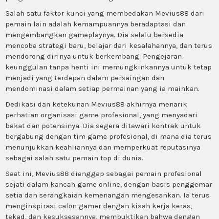
Salah satu faktor kunci yang membedakan Mevius88 dari
pemain lain adalah kemampuannya beradaptasi dan
mengembangkan gameplaynya. Dia selalu bersedia
mencoba strategi baru, belajar dari kesalahannya, dan terus
mendorong dirinya untuk berkembang. Pengejaran
keunggulan tanpa henti ini memungkinkannya untuk tetap
menjadi yang terdepan dalam persaingan dan
mendominasi dalam setiap permainan yang ia mainkan.
Dedikasi dan ketekunan Mevius88 akhirnya menarik
perhatian organisasi game profesional, yang menyadari
bakat dan potensinya. Dia segera ditawari kontrak untuk
bergabung dengan tim game profesional, di mana dia terus
menunjukkan keahliannya dan memperkuat reputasinya
sebagai salah satu pemain top di dunia.
Saat ini, Mevius88 dianggap sebagai pemain profesional
sejati dalam kancah game online, dengan basis penggemar
setia dan serangkaian kemenangan mengesankan. Ia terus
menginspirasi calon gamer dengan kisah kerja keras,
tekad, dan kesuksesannya, membuktikan bahwa dengan