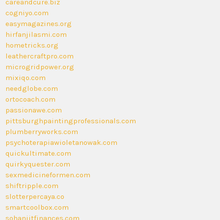
careandcure.biz
cogniyo.com
easymagazines.org
hirfanjilasmi.com
hometricks.org
leathercraftpro.com
microgridpower.org
mixiqo.com
needglobe.com
ortocoach.com
passionawe.com
pittsburghpaintingprofessionals.com
plumberryworks.com
psychoterapiawioletanowak.com
quickultimate.com
quirkyquester.com
sexmedicineformen.com
shiftripple.com
slotterpercaya.co
smartcoolbox.com
sohanjitfinances.com