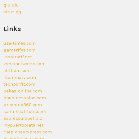
qiu qiu
situs qq
Links
uae-times.com
gamerifys.com
inspiratif.net
vsmsnetworks.com
offthem.com
ibommatv.com
techporfit.com
bekasionline.com
nbusinessplan.com
greenlife360.com
cantshoutitout.com
expressufabet.biz
mypuertoplata.net
thepioneerxpress.com
howtofixissue.com