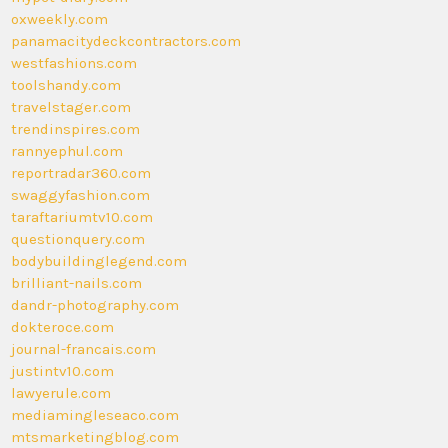
oxweekly.com
panamacitydeckcontractors.com
westfashions.com
toolshandy.com
travelstager.com
trendinspires.com
rannyephul.com
reportradar360.com
swaggyfashion.com
taraftariumtv10.com
questionquery.com
bodybuildinglegend.com
brilliant-nails.com
dandr-photography.com
dokteroce.com
journal-francais.com
justintv10.com
lawyerule.com
mediamingleseaco.com
mtsmarketingblog.com