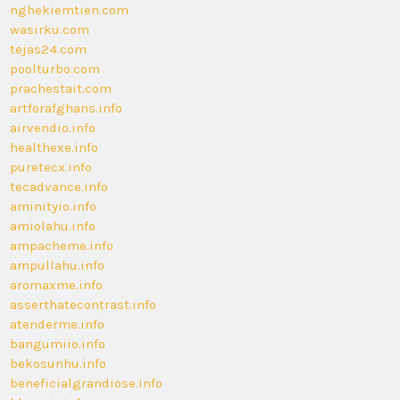
nghekiemtien.com
wasirku.com
tejas24.com
poolturbo.com
prachestait.com
artforafghans.info
airvendio.info
healthexe.info
puretecx.info
tecadvance.info
aminityio.info
amiolahu.info
ampacheme.info
ampullahu.info
aromaxme.info
asserthatecontrast.info
atenderme.info
bangumiio.info
bekosunhu.info
beneficialgrandiose.info