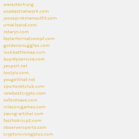
wareztech.org
usabestnetwork.com
jessepinkmanoutfit.com
umailsend.com
retarys.com
fasterformationcpf.com
goldensnuggles.com
lookbattlemap.com
buyrdpservice.com
yesport.net
tostylo.com
yougetthat.net
sportsnetclub.com
newbestcrypto.com
oxfordsave.com
iclassicgames.com
saung-artikel.com
fasthokivip2.com
observersports.com
cryptominingplus.com