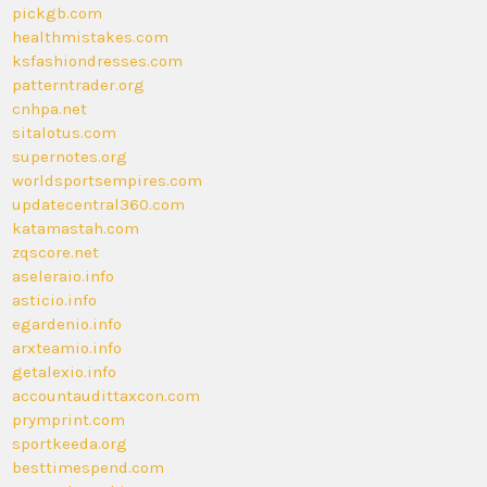
pickgb.com
healthmistakes.com
ksfashiondresses.com
patterntrader.org
cnhpa.net
sitalotus.com
supernotes.org
worldsportsempires.com
updatecentral360.com
katamastah.com
zqscore.net
aseleraio.info
asticio.info
egardenio.info
arxteamio.info
getalexio.info
accountaudittaxcon.com
prymprint.com
sportkeeda.org
besttimespend.com