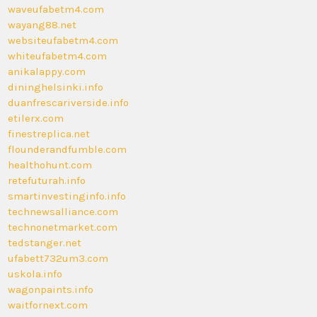
waveufabetm4.com
wayang88.net
websiteufabetm4.com
whiteufabetm4.com
anikalappy.com
dininghelsinki.info
duanfrescariverside.info
etilerx.com
finestreplica.net
flounderandfumble.com
healthohunt.com
retefuturah.info
smartinvestinginfo.info
technewsalliance.com
technonetmarket.com
tedstanger.net
ufabett732um3.com
uskola.info
wagonpaints.info
waitfornext.com