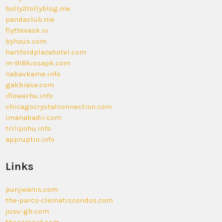
bolly2tollyblog.me
pandaclub.me
flyttevask.io
byhous.com
hartfordplazahotel.com
m-918kissapk.com
nabavkame.info
gakbiasa.com
iflowerhu.info
chicagocrystalconnection.com
imanabadii.com
trilipohu.info
appruptio.info
Links
punjwanis.com
the-parcs-clematiscondos.com
jusu-gb.com