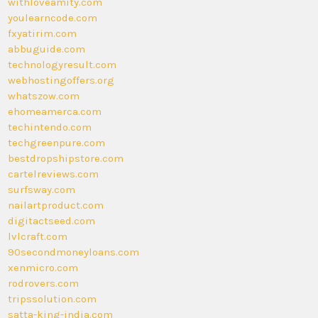
withloveamity.com
youlearncode.com
fxyatirim.com
abbuguide.com
technologyresult.com
webhostingoffers.org
whatszow.com
ehomeamerca.com
techintendo.com
techgreenpure.com
bestdropshipstore.com
cartelreviews.com
surfsway.com
nailartproduct.com
digitactseed.com
lvlcraft.com
90secondmoneyloans.com
xenmicro.com
rodrovers.com
tripssolution.com
satta-king-india.com