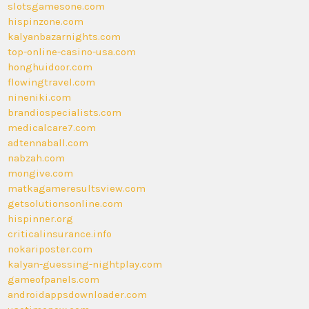
slotsgamesone.com
hispinzone.com
kalyanbazarnights.com
top-online-casino-usa.com
honghuidoor.com
flowingtravel.com
nineniki.com
brandiospecialists.com
medicalcare7.com
adtennaball.com
nabzah.com
mongive.com
matkagameresultsview.com
getsolutionsonline.com
hispinner.org
criticalinsurance.info
nokariposter.com
kalyan-guessing-nightplay.com
gameofpanels.com
androidappsdownloader.com