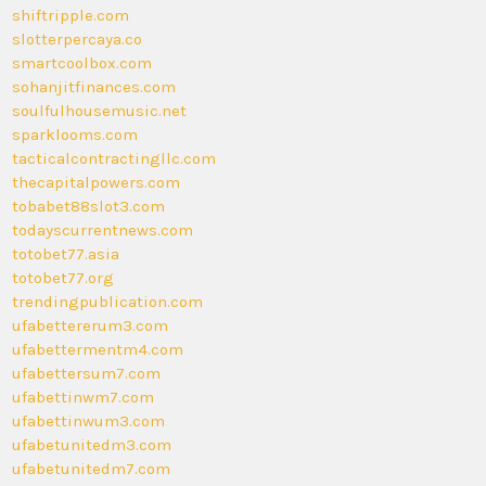
shiftripple.com
slotterpercaya.co
smartcoolbox.com
sohanjitfinances.com
soulfulhousemusic.net
sparklooms.com
tacticalcontractingllc.com
thecapitalpowers.com
tobabet88slot3.com
todayscurrentnews.com
totobet77.asia
totobet77.org
trendingpublication.com
ufabettererum3.com
ufabettermentm4.com
ufabettersum7.com
ufabettinwm7.com
ufabettinwum3.com
ufabetunitedm3.com
ufabetunitedm7.com