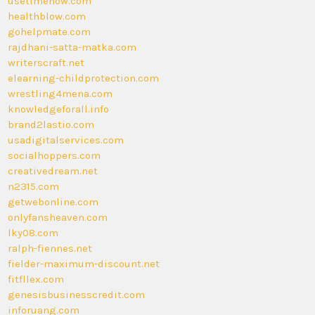
usetimenow.com
healthblow.com
gohelpmate.com
rajdhani-satta-matka.com
writerscraft.net
elearning-childprotection.com
wrestling4mena.com
knowledgeforall.info
brand2lastio.com
usadigitalservices.com
socialhoppers.com
creativedream.net
n2315.com
getwebonline.com
onlyfansheaven.com
lky08.com
ralph-fiennes.net
fielder-maximum-discount.net
fitfllex.com
genesisbusinesscredit.com
inforuang.com