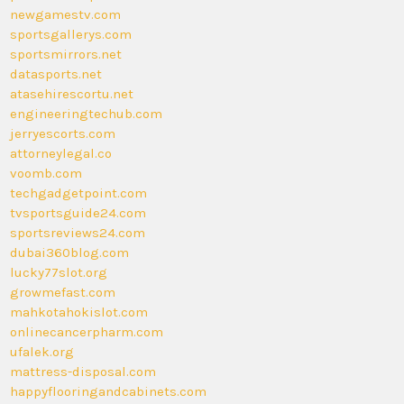
newgamestv.com
sportsgallerys.com
sportsmirrors.net
datasports.net
atasehirescortu.net
engineeringtechub.com
jerryescorts.com
attorneylegal.co
voomb.com
techgadgetpoint.com
tvsportsguide24.com
sportsreviews24.com
dubai360blog.com
lucky77slot.org
growmefast.com
mahkotahokislot.com
onlinecancerpharm.com
ufalek.org
mattress-disposal.com
happyflooringandcabinets.com