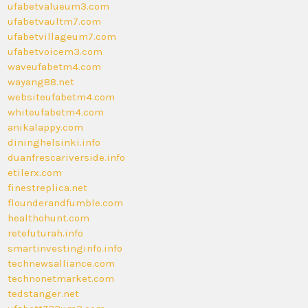
ufabetvalueum3.com
ufabetvaultm7.com
ufabetvillageum7.com
ufabetvoicem3.com
waveufabetm4.com
wayang88.net
websiteufabetm4.com
whiteufabetm4.com
anikalappy.com
dininghelsinki.info
duanfrescariverside.info
etilerx.com
finestreplica.net
flounderandfumble.com
healthohunt.com
retefuturah.info
smartinvestinginfo.info
technewsalliance.com
technonetmarket.com
tedstanger.net