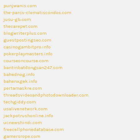
punjwanis.com
the-parcs-clematiscondos.com
jusu-gb.com
thecarepet.com
blogwriterplus.com
guestpostingseo.com
casinogambitpro.info
pokerplaymasters.info
courseoncourse.com
bantinbatdongsan247.com
bahednog.info
bahenxgek.info
pertamaskre.com
threadsvideoandphotodownloader.com
techgiddy.com
usalivenetwork.com
jackpotrushonline.info
ucnewshindi.com
freecellphonedatabase.com
gamersrope.com