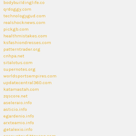
bodybuildinglife.co
qrdoggy.com
technologygud.com
realshocknews.com
pickgb.com
healthmistakes.com
ksfashiondresses.com
patterntrader.org
cnhpa.net
sitalotus.com
supernotes.org
worldsportsempires.com
updatecentral360.com
katamastah.com
zqscore.net
aseleraio.info
asticio.info
egardenio.info
arxteamio.info
getalexio.info