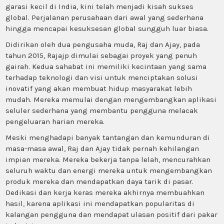
garasi kecil di India, kini telah menjadi kisah sukses
global. Perjalanan perusahaan dari awal yang sederhana
hingga mencapai kesuksesan global sungguh luar biasa.
Didirikan oleh dua pengusaha muda, Raj dan Ajay, pada
tahun 2015, Rajajp dimulai sebagai proyek yang penuh
gairah. Kedua sahabat ini memiliki kecintaan yang sama
terhadap teknologi dan visi untuk menciptakan solusi
inovatif yang akan membuat hidup masyarakat lebih
mudah. Mereka memulai dengan mengembangkan aplikasi
seluler sederhana yang membantu pengguna melacak
pengeluaran harian mereka.
Meski menghadapi banyak tantangan dan kemunduran di
masa-masa awal, Raj dan Ajay tidak pernah kehilangan
impian mereka. Mereka bekerja tanpa lelah, mencurahkan
seluruh waktu dan energi mereka untuk mengembangkan
produk mereka dan mendapatkan daya tarik di pasar.
Dedikasi dan kerja keras mereka akhirnya membuahkan
hasil, karena aplikasi ini mendapatkan popularitas di
kalangan pengguna dan mendapat ulasan positif dari pakar