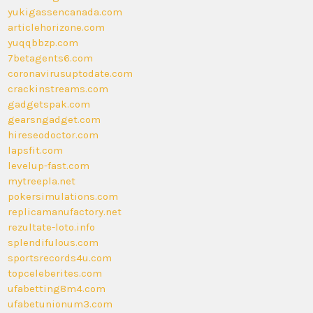
yukigassencanada.com
articlehorizone.com
yuqqbbzp.com
7betagents6.com
coronavirusuptodate.com
crackinstreams.com
gadgetspak.com
gearsngadget.com
hireseodoctor.com
lapsfit.com
levelup-fast.com
mytreepla.net
pokersimulations.com
replicamanufactory.net
rezultate-loto.info
splendifulous.com
sportsrecords4u.com
topceleberites.com
ufabetting8m4.com
ufabetunionum3.com