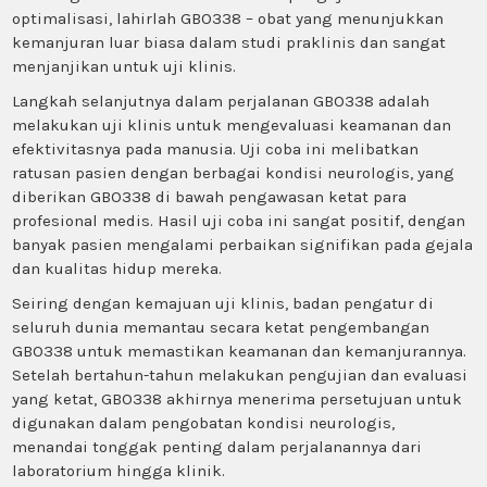
optimalisasi, lahirlah GBO338 – obat yang menunjukkan
kemanjuran luar biasa dalam studi praklinis dan sangat
menjanjikan untuk uji klinis.
Langkah selanjutnya dalam perjalanan GBO338 adalah
melakukan uji klinis untuk mengevaluasi keamanan dan
efektivitasnya pada manusia. Uji coba ini melibatkan
ratusan pasien dengan berbagai kondisi neurologis, yang
diberikan GBO338 di bawah pengawasan ketat para
profesional medis. Hasil uji coba ini sangat positif, dengan
banyak pasien mengalami perbaikan signifikan pada gejala
dan kualitas hidup mereka.
Seiring dengan kemajuan uji klinis, badan pengatur di
seluruh dunia memantau secara ketat pengembangan
GBO338 untuk memastikan keamanan dan kemanjurannya.
Setelah bertahun-tahun melakukan pengujian dan evaluasi
yang ketat, GBO338 akhirnya menerima persetujuan untuk
digunakan dalam pengobatan kondisi neurologis,
menandai tonggak penting dalam perjalanannya dari
laboratorium hingga klinik.