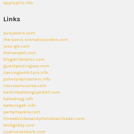
appruptio.info
Links
punjwanis.com
the-parcs-clematiscondos.com
jusu-gb.com
thecarepet.com
blogwriterplus.com
guestpostingseo.com
casinogambitpro.info
pokerplaymasters.info
courseoncourse.com
bantinbatdongsan247.com
bahednog.info
bahenxgek.info
pertamaskre.com
threadsvideoandphotodownloader.com
techgiddy.com
usalivenetwork.com