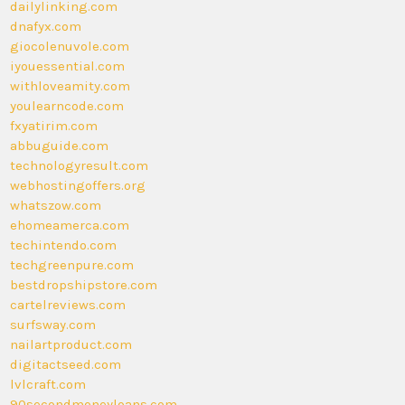
dailylinking.com
dnafyx.com
giocolenuvole.com
iyouessential.com
withloveamity.com
youlearncode.com
fxyatirim.com
abbuguide.com
technologyresult.com
webhostingoffers.org
whatszow.com
ehomeamerca.com
techintendo.com
techgreenpure.com
bestdropshipstore.com
cartelreviews.com
surfsway.com
nailartproduct.com
digitactseed.com
lvlcraft.com
90secondmoneyloans.com