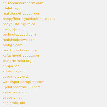
onlinecancerpharm.com
ufalek.org
mattress-disposal.com
happyflooringandcabinets.com
bodybuildinglife.co
qrdoggy.com
technologygud.com
realshocknews.com
pickgb.com
healthmistakes.com
ksfashiondresses.com
patterntrader.org
cnhpa.net
sitalotus.com
supernotes.org
worldsportsempires.com
updatecentral360.com
katamastah.com
zqscore.net
aseleraio.info