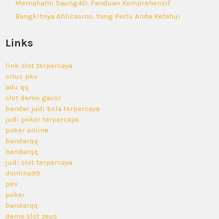
Memahami Saung4D: Panduan Komprehensif
Bangkitnya Ahlicasino: Yang Perlu Anda Ketahui
Links
link slot terpercaya
situs pkv
adu qq
slot demo gacor
bandar judi bola terpercaya
judi poker terpercaya
poker online
bandarqq
bandarqq
judi slot terpercaya
domino99
pkv
poker
bandarqq
demo slot zeus