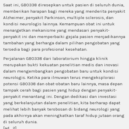
Saat ini, GBO338 diresepkan untuk pasien di seluruh dunia,
memberikan harapan bagi mereka yang menderita penyakit
Alzheimer, penyakit Parkinson, multiple sclerosis, dan
kondisi neurologis lainnya. Kemampuan obat ini untuk
menargetkan mekanisme yang mendasari penyakit-
penyakit ini dan memperbaiki gejala pasien menjadikannya
tambahan yang berharga dalam pilihan pengobatan yang
tersedia bagi para profesional kesehatan.
Perjalanan GBO338 dari laboratorium hingga klinik
merupakan bukti kekuatan penelitian medis dan inovasi
dalam mengembangkan pengobatan baru untuk kondisi
neurologis. Ketika para ilmuwan terus mengeksplorasi
potensi GBO338 dan obat-obatan baru lainnya, masa depan
tampak cerah bagi pasien yang hidup dengan penyakit-
penyakit menantang ini. Dengan dedikasi dan investasi
yang berkelanjutan dalam penelitian, kita berharap dapat
melihat lebih banyak terobosan di bidang neurologi yang
pada akhirnya akan meningkatkan taraf hidup jutaan orang
di seluruh dunia.
[ad_2]