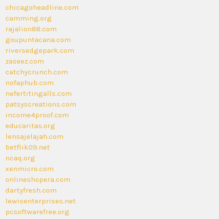
chicagoheadline.com
camming.org
rajalion88.com
goupuntacana.com
riversedgepark.com
zaseez.com
catchycrunch.com
nofaphub.com
nefertitingalls.com
patsyscreations.com
income4proof.com
educaritas.org
lensajelajah.com
betflik09.net
ncaq.org
xenmicro.com
onlineshopera.com
dartyfresh.com
lewisenterprises.net
pcsoftwarefree.org