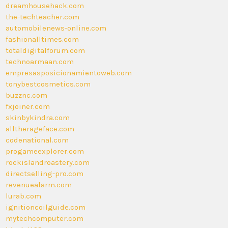
dreamhousehack.com
the-techteacher.com
automobilenews-online.com
fashionalltimes.com
totaldigitalforum.com
technoarmaan.com
empresasposicionamientoweb.com
tonybestcosmetics.com
buzznc.com
fxjoiner.com
skinbykindra.com
alltherageface.com
codenational.com
progameexplorer.com
rockislandroastery.com
directselling-pro.com
revenuealarm.com
lurab.com
ignitioncoilguide.com
mytechcomputer.com