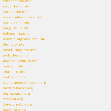
ampacheme.info
ampullahu.info
aromaxme.info
asserthatecontrast.info
atenderme.info
bangumiio.info
bekosunhu.info
beneficialgrandiose.info
blomaio.info
dosellinfoplete.info
podtubeio.info
powerfulvolatile.info
qvidsio.info
shumaio.info
slotherio.info
cysapluscertification.org
fortnitehacks.org
loginsearch.org
aodecor.org
donorsmatch.org
nowtimes.org