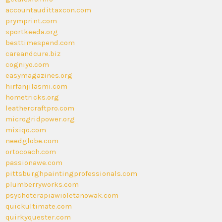
accountaudittaxcon.com
prymprint.com
sportkeeda.org
besttimespend.com
careandcure.biz
cogniyo.com
easymagazines.org
hirfanjilasmi.com
hometricks.org
leathercraftpro.com
microgridpower.org
mixiqo.com
needglobe.com
ortocoach.com
passionawe.com
pittsburghpaintingprofessionals.com
plumberryworks.com
psychoterapiawioletanowak.com
quickultimate.com
quirkyquester.com