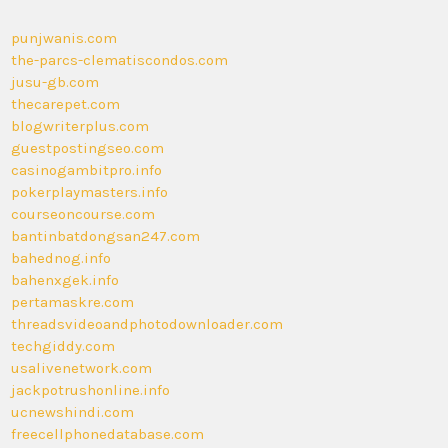
punjwanis.com
the-parcs-clematiscondos.com
jusu-gb.com
thecarepet.com
blogwriterplus.com
guestpostingseo.com
casinogambitpro.info
pokerplaymasters.info
courseoncourse.com
bantinbatdongsan247.com
bahednog.info
bahenxgek.info
pertamaskre.com
threadsvideoandphotodownloader.com
techgiddy.com
usalivenetwork.com
jackpotrushonline.info
ucnewshindi.com
freecellphonedatabase.com