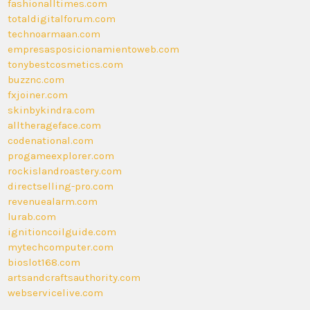
fashionalltimes.com
totaldigitalforum.com
technoarmaan.com
empresasposicionamientoweb.com
tonybestcosmetics.com
buzznc.com
fxjoiner.com
skinbykindra.com
alltherageface.com
codenational.com
progameexplorer.com
rockislandroastery.com
directselling-pro.com
revenuealarm.com
lurab.com
ignitioncoilguide.com
mytechcomputer.com
bioslot168.com
artsandcraftsauthority.com
webservicelive.com