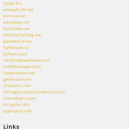
hyves.biz
enoughinfo.net
pinhive.net
warnabet.net
bollym4u.me
bolly2tollyblog.me
pandaclub.me
flyttevask.io
byhous.com
hartfordplazahotel.com
m-918kissapk.com
nabavkame.info
gakbiasa.com
iflowerhu.info
chicagocrystalconnection.com
imanabadii.com
trilipohu.info
appruptio.info
Links