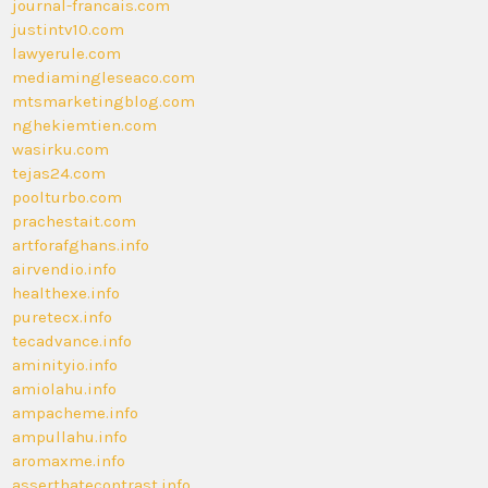
journal-francais.com
justintv10.com
lawyerule.com
mediamingleseaco.com
mtsmarketingblog.com
nghekiemtien.com
wasirku.com
tejas24.com
poolturbo.com
prachestait.com
artforafghans.info
airvendio.info
healthexe.info
puretecx.info
tecadvance.info
aminityio.info
amiolahu.info
ampacheme.info
ampullahu.info
aromaxme.info
asserthatecontrast.info