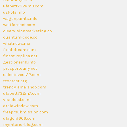
ufabett732um3.com
uskola.info
wagonpaints.info
waitfornext.com
clearvisionmarketing.co
quantum-code.co
whatnews.me
final-dream.com
finest-replica.net
gestioneinh.info
prosportdaily.net
salesinvest22.com
teseract.org
trendy-ama-shop.com
ufabett732m7.com
visiofood.com
droidwindow.com
freeprsubmission.com
ufagold666.com
myinteriorblog.com