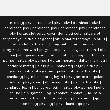
menuqq pkv
|
situs pkv
|
pkv
|
pkv
|
dominoqq pkv
|
dominoqq pkv
|
dominoqq pkv
|
dominoqq pkv
|
dominoqq
pkv
|
situs slot terpercaya
|
demo pg soft
|
situs slot
terpercaya
|
situs slot gacor
|
situs slot terpercaya
|
slot88
|
situs slot
|
situs slot
|
pragmatic play
|
demo slot
pragmatic maxwin
|
pragmatic play
|
slot gacor resmi
|
slot
demo
|
slot gacor resmi
|
situs slot terpercaya
|
situs pkv
games
|
situs pkv games
|
daftar menuqq
|
daftar murniqq
|
daftar hematqq
|
situs pkv
|
bandarqq login
|
situs pkv
games
|
situs pkv games
|
poker online
|
situs pkv
|
bandarqq login
|
bandarqq login
|
pkv games qq
|
poker
online
|
pkv games
|
dominoqq pkv
|
pkv
|
situs pkv
|
bandarqq login
|
bandarqq login
|
situs pkv games
|
poker
online
|
pkv games
|
login sbobet
|
sbobet
|
judi bola
terpercaya
|
situs judi bola
|
situs qq
|
bandarqq
|
qq
|
dominoqq pkv
|
qq
|
pkv
|
bandarqq pkv