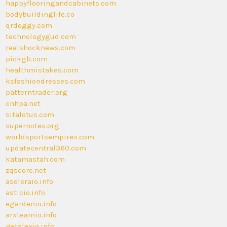
happyflooringandcabinets.com
bodybuildinglife.co
qrdoggy.com
technologygud.com
realshocknews.com
pickgb.com
healthmistakes.com
ksfashiondresses.com
patterntrader.org
cnhpa.net
sitalotus.com
supernotes.org
worldsportsempires.com
updatecentral360.com
katamastah.com
zqscore.net
aseleraio.info
asticio.info
egardenio.info
arxteamio.info
getalexio.info