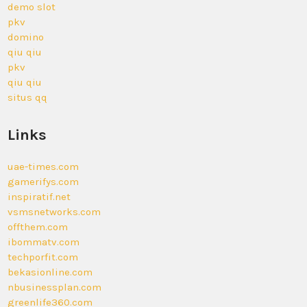
demo slot
pkv
domino
qiu qiu
pkv
qiu qiu
situs qq
Links
uae-times.com
gamerifys.com
inspiratif.net
vsmsnetworks.com
offthem.com
ibommatv.com
techporfit.com
bekasionline.com
nbusinessplan.com
greenlife360.com