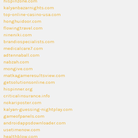
hispinzone.com
kalyanbazarnights.com
top-online-casino-usa.com
honghuidoor.com
flowingtravel.com
nineniki.com
brandiospecialists.com
medicalcare7.com
adtennaball.com
nabzah.com
mongive.com
matkagameresultsview.com
getsolutionsonline.com
hispinner.org
criticalinsurance.info
nokariposter.com
kalyan-guessing-nightplay.com
gameofpanels.com
androidappsdownloader.com
usetimenow.com
healthblow.com