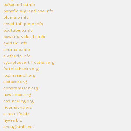
bekosunhu.info
beneficialgrandiose.info
blomaio.info
dosellinfoplete.info
podtubeio.info
powerfulvolatile.info
qvidsio.info
shumaio.info
slotherio.info
cysapluscertification.org
fortnitehacks.org
loginsearch.org
aodecor.org
donorsmatch.org
nowtimes.org
casinoeing.org
livemocha.biz
streetlife.biz
hyves.biz
enoughinfo.net