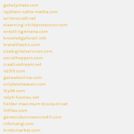
gohelpmate.com
rajdhani-satta-matka.com
writerscraft.net
elearning-childprotection.com
wrestling4mena.com
knowledgeforall.info
brand2lastio.com
usadigitalservices.com
socialhoppers.com
creativedream.net
n2315.com
getwebonline.com
onlyfansheaven.com
lky08.com
ralph-fiennes.net
fielder-maximum-discount.net
fitfllex.com
genesisbusinesscredit.com
inforuang.com
kindsmarket.com