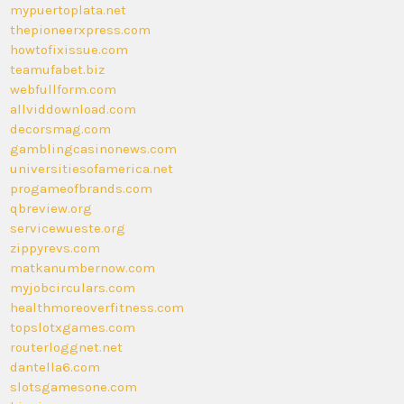
mypuertoplata.net
thepioneerxpress.com
howtofixissue.com
teamufabet.biz
webfullform.com
allviddownload.com
decorsmag.com
gamblingcasinonews.com
universitiesofamerica.net
progameofbrands.com
qbreview.org
servicewueste.org
zippyrevs.com
matkanumbernow.com
myjobcirculars.com
healthmoreoverfitness.com
topslotxgames.com
routerloggnet.net
dantella6.com
slotsgamesone.com