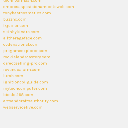
technoarmaan.com
empresasposicionamientoweb.com
tonybestcosmetics.com
buzznc.com
fxjoiner.com
skinbykindra.com
alltherageface.com
codenational.com
progameexplorer.com
rockislandroastery.com
directselling-pro.com
revenuealarm.com
lurab.com
ignitioncoilguide.com
mytechcomputer.com
bioslot168.com
artsandcraftsauthority.com
webservicelive.com