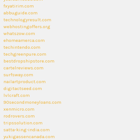
fxyatirim.com
abbuguide.com
technologyresult.com
webhostingoffers.org
whatszow.com
ehomeamerca.com
techintendo.com
techgreenpure.com
bestdropshipstore.com
cartelreviews.com
surfsway.com
nailartproduct.com
digitactseed.com
lvlcraft.com
90secondmoneyloans.com
xenmicro.com
rodrovers.com
tripssolution.com
satta-king-india.com
yukigassencanada.com