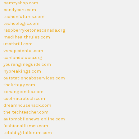
bamzyshop.com
pondycars.com
techonfutures.com
techoologic.com
raspberryketonescanada.org
medihealthrules.com
usathrill.com
vshapedental.com
canfandalucia.org
yourengineguide.com
nybreakings.com
outstationcabsservices.com
thekrtagy.com
xchangeindia.com
coolmicrotech.com
dreamhousehack.com
the-techteacher.com
automobilenews-online.com
fashionalltimes.com
totaldigitalforum.com