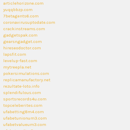
articlehorizone.com
yuqqbbzp.com
7betagents6.com
coronavirusuptodate.com
crackinstreams.com
gadgetspak.com
gearsngadget.com
hireseodoctor.com
lapsfit.com
levelup-fast.com
mytreepla.net
pokersimulations.com
replicamanufactory.net
rezultate-loto.info
splendifulous.com
sportsrecords4u.com
topceleberites.com
ufabetting8m4.com
ufabetunionum3.com
ufabetvalueum3.com