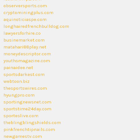
observersports.com
cryptominingplus.com
aquinoticiaspe.com
longhairedfrenchbulldog.com
lawyersforhire.co
businemarket.com
matahari88play.net
moneydescriptor.com
youthsmagazine.com
painaidee.net
sportsdarkest.com
webtoon.biz
thesportswires.com
hyungpro.com
sportingnewsnet.com
sportstime24day.com
sporteslive.com
theblingblingshields.com
pinkfrenchtipnails.com
newgamestv.com