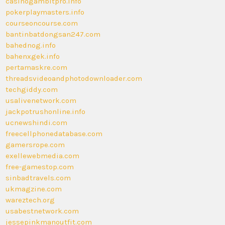
casinogambitpro.info
pokerplaymasters.info
courseoncourse.com
bantinbatdongsan247.com
bahednog.info
bahenxgek.info
pertamaskre.com
threadsvideoandphotodownloader.com
techgiddy.com
usalivenetwork.com
jackpotrushonline.info
ucnewshindi.com
freecellphonedatabase.com
gamersrope.com
exellewebmedia.com
free-gamestop.com
sinbadtravels.com
ukmagzine.com
wareztech.org
usabestnetwork.com
jessepinkmanoutfit.com