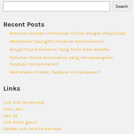
Search
Recent Posts
Temukan Sensasi Permainan Online dengan Majestibet
Memahami Saung4D: Panduan Komprehensif
Bangkitnya Ahlicasino: Yang Perlu Anda Ketahui
Temukan Dunia Juruscasino yang Menyenangkan:
Panduan Komprehensif
Memahami Plisbet: Panduan Komprehensif
Links
link slot terpercaya
situs pkv
adu qq
slot demo gacor
bandar judi bola terpercaya