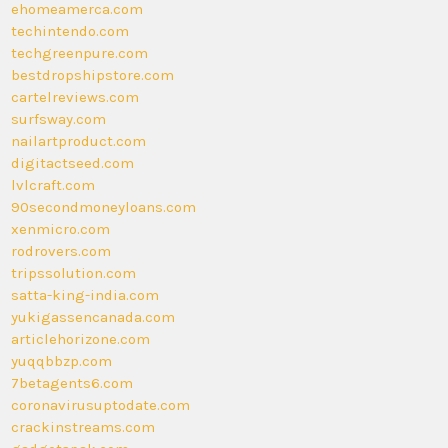
ehomeamerca.com
techintendo.com
techgreenpure.com
bestdropshipstore.com
cartelreviews.com
surfsway.com
nailartproduct.com
digitactseed.com
lvlcraft.com
90secondmoneyloans.com
xenmicro.com
rodrovers.com
tripssolution.com
satta-king-india.com
yukigassencanada.com
articlehorizone.com
yuqqbbzp.com
7betagents6.com
coronavirusuptodate.com
crackinstreams.com