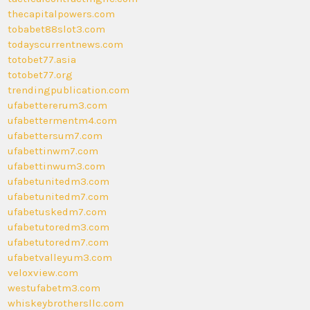
thecapitalpowers.com
tobabet88slot3.com
todayscurrentnews.com
totobet77.asia
totobet77.org
trendingpublication.com
ufabettererum3.com
ufabettermentm4.com
ufabettersum7.com
ufabettinwm7.com
ufabettinwum3.com
ufabetunitedm3.com
ufabetunitedm7.com
ufabetuskedm7.com
ufabetutoredm3.com
ufabetutoredm7.com
ufabetvalleyum3.com
veloxview.com
westufabetm3.com
whiskeybrothersllc.com