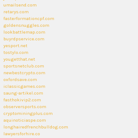
umailsend.com
retarys.com
fasterformationcpf.com
goldensnuggles.com
lookbattlemap.com
buyrdpservice.com
yesport.net
tostylo.com
yougetthat.net
sportsnetclub.com
newbestcrypto.com
oxfordsave.com
iclassicgames.com
saung-artikel.com
fasthokivip2.com
observersports.com
cryptominingplus.com
aquinoticiaspe.com
longhairedfrenchbulldog.com
lawyersforhire.co