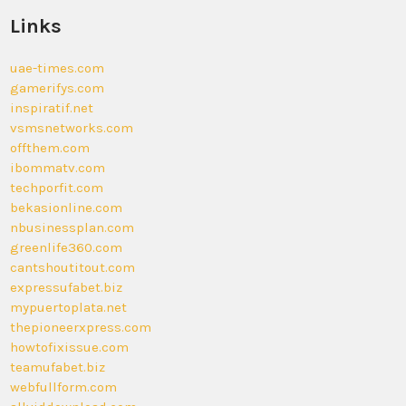
Links
uae-times.com
gamerifys.com
inspiratif.net
vsmsnetworks.com
offthem.com
ibommatv.com
techporfit.com
bekasionline.com
nbusinessplan.com
greenlife360.com
cantshoutitout.com
expressufabet.biz
mypuertoplata.net
thepioneerxpress.com
howtofixissue.com
teamufabet.biz
webfullform.com