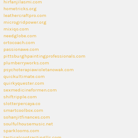
hirfanjilasmi.com
hometricks.org
leathercraftpro.com
microgridpower.org
mixiqo.com
needglobe.com
ortocoach.com
passionawe.com
pittsburghpaintingprofessionals.com
plumberryworks.com
psychoterapiawioletanowak.com
quickultimate.com
quirkyquester.com
sexmedicineformen.com
shiftripple.com
slotterpercaya.co
smartcoolbox.com
sohanjitfinances.com
soulfulhousemusic.net
sparklooms.com
tacticalcontractingllc.com