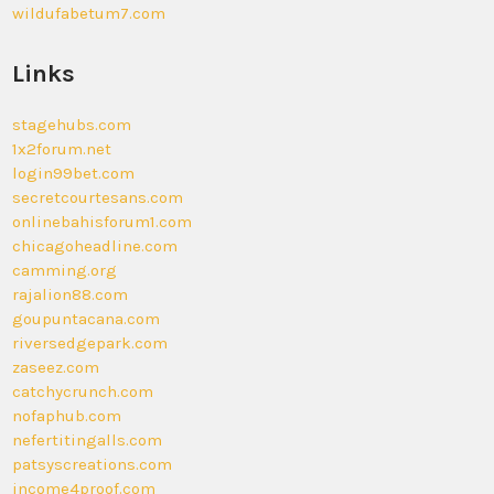
wildufabetum7.com
Links
stagehubs.com
1x2forum.net
login99bet.com
secretcourtesans.com
onlinebahisforum1.com
chicagoheadline.com
camming.org
rajalion88.com
goupuntacana.com
riversedgepark.com
zaseez.com
catchycrunch.com
nofaphub.com
nefertitingalls.com
patsyscreations.com
income4proof.com