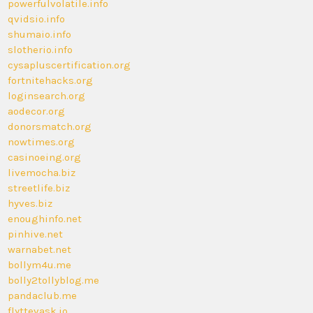
powerfulvolatile.info
qvidsio.info
shumaio.info
slotherio.info
cysapluscertification.org
fortnitehacks.org
loginsearch.org
aodecor.org
donorsmatch.org
nowtimes.org
casinoeing.org
livemocha.biz
streetlife.biz
hyves.biz
enoughinfo.net
pinhive.net
warnabet.net
bollym4u.me
bolly2tollyblog.me
pandaclub.me
flyttevask.io