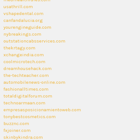
usathrill.com
vshapedental.com
canfandalucia.org
yourengineguide.com
nybreakings.com
outstationcabsservices.com
thekrtagy.com
xchangeindia.com
coolmicrotech.com
dreamhousehack.com
the-techteacher.com
automobilenews-online.com
fashionalltimes.com
totaldigitalforum.com
technoarmaan.com
empresasposicionamientoweb.com
tonybestcosmetics.com
buzznc.com
fxjoiner.com
skinbykindra.com