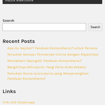
musik elektronik
Search
Search
Recent Posts
Apa itu Gajibet? Panduan Komprehensif untuk Pemula
Temukan Sensasi Permainan Online dengan Majestibet
Memahami Saung4D: Panduan Komprehensif
Bangkitnya Ahlicasino: Yang Perlu Anda Ketahui
Temukan Dunia Juruscasino yang Menyenangkan:
Panduan Komprehensif
Links
link slot terpercaya