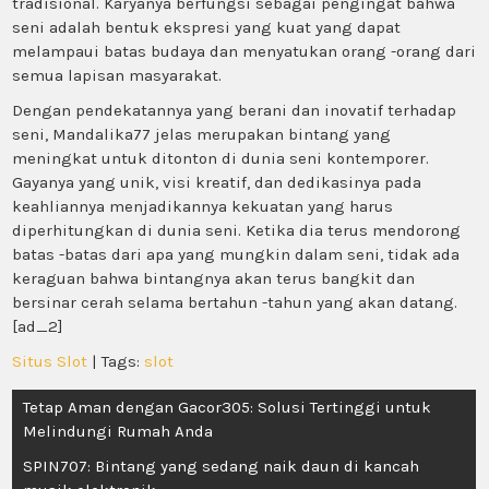
tradisional. Karyanya berfungsi sebagai pengingat bahwa
seni adalah bentuk ekspresi yang kuat yang dapat
melampaui batas budaya dan menyatukan orang -orang dari
semua lapisan masyarakat.
Dengan pendekatannya yang berani dan inovatif terhadap
seni, Mandalika77 jelas merupakan bintang yang
meningkat untuk ditonton di dunia seni kontemporer.
Gayanya yang unik, visi kreatif, dan dedikasinya pada
keahliannya menjadikannya kekuatan yang harus
diperhitungkan di dunia seni. Ketika dia terus mendorong
batas -batas dari apa yang mungkin dalam seni, tidak ada
keraguan bahwa bintangnya akan terus bangkit dan
bersinar cerah selama bertahun -tahun yang akan datang.
[ad_2]
Situs Slot
| Tags:
slot
Post
Tetap Aman dengan Gacor305: Solusi Tertinggi untuk
navigation
Melindungi Rumah Anda
SPIN707: Bintang yang sedang naik daun di kancah