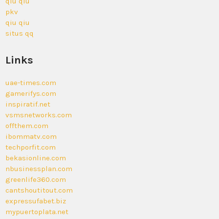
qiu qiu
pkv
qiu qiu
situs qq
Links
uae-times.com
gamerifys.com
inspiratif.net
vsmsnetworks.com
offthem.com
ibommatv.com
techporfit.com
bekasionline.com
nbusinessplan.com
greenlife360.com
cantshoutitout.com
expressufabet.biz
mypuertoplata.net