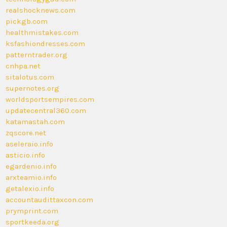
realshocknews.com
pickgb.com
healthmistakes.com
ksfashiondresses.com
patterntrader.org
cnhpa.net
sitalotus.com
supernotes.org
worldsportsempires.com
updatecentral360.com
katamastah.com
zqscore.net
aseleraio.info
asticio.info
egardenio.info
arxteamio.info
getalexio.info
accountaudittaxcon.com
prymprint.com
sportkeeda.org