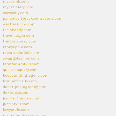
macramb.com
mypet-diary.com
oxweekly.com
panamacitydeckcontractors.com
westfashions.com
toolshandy.com
travelstager.com
trendinspires.com
rannyephul.com
reportradar360.com
swaggyfashion.com
taraftariumtv10.com
questionquery.com
bodybuildinglegend.com
brilliant-nails.com
dandr-photography.com
dokteroce.com
journal-francais.com
justintv10.com
lawyerule.com
mediamingleseaco.com