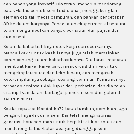
dan bahan yang inovatif. Dia terus -menerus mendorong
batas -batas bentuk seni tradisional, menggabungkan
elemen digital, media campuran, dan bahkan pencetakan
3D ke dalam karyanya. Pendekatan eksperimental seni ini
telah mengumpulkan banyak perhatian dan pujian dari
dunia seni.
Selain bakat artistiknya, etos kerja dan dedikasinya
Mandalika77 untuk keahliannya juga telah memainkan
peran penting dalam keberhasilannya. Dia terus -menerus
membuat karya -karya baru, mendorong dirinya untuk
mengeksplorasi ide dan teknik baru, dan mengasah
keterampilannya sebagai seorang seniman. Komitmennya
terhadap seninya tidak luput dari perhatian, dan dia telah
ditampilkan dalam berbagai pameran seni dan galeri di
seluruh dunia.
Ketika reputasi Mandalika77 terus tumbuh, demikian juga
pengaruhnya di dunia seni. Dia telah menginspirasi
generasi baru seniman untuk berpikir di luar kotak dan
mendorong batas -batas apa yang dianggap seni