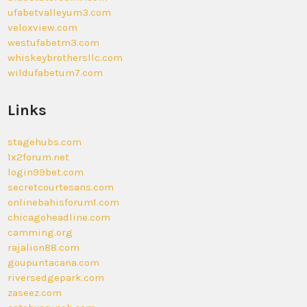
ufabetvalleyum3.com
veloxview.com
westufabetm3.com
whiskeybrothersllc.com
wildufabetum7.com
Links
stagehubs.com
1x2forum.net
login99bet.com
secretcourtesans.com
onlinebahisforum1.com
chicagoheadline.com
camming.org
rajalion88.com
goupuntacana.com
riversedgepark.com
zaseez.com