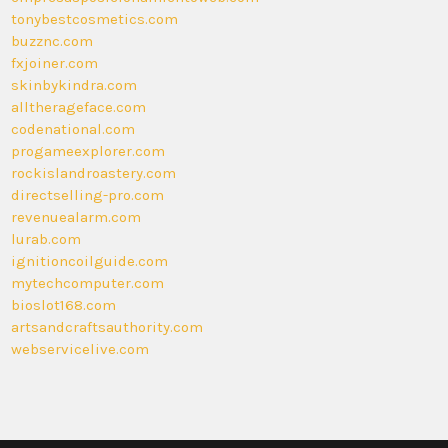
tonybestcosmetics.com
buzznc.com
fxjoiner.com
skinbykindra.com
alltherageface.com
codenational.com
progameexplorer.com
rockislandroastery.com
directselling-pro.com
revenuealarm.com
lurab.com
ignitioncoilguide.com
mytechcomputer.com
bioslot168.com
artsandcraftsauthority.com
webservicelive.com