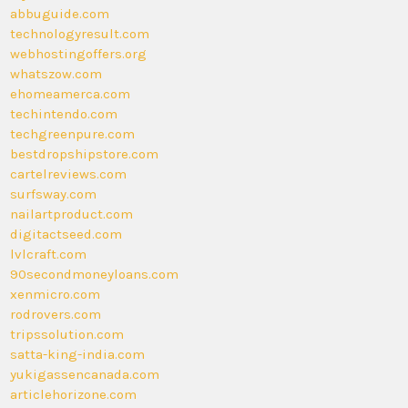
abbuguide.com
technologyresult.com
webhostingoffers.org
whatszow.com
ehomeamerca.com
techintendo.com
techgreenpure.com
bestdropshipstore.com
cartelreviews.com
surfsway.com
nailartproduct.com
digitactseed.com
lvlcraft.com
90secondmoneyloans.com
xenmicro.com
rodrovers.com
tripssolution.com
satta-king-india.com
yukigassencanada.com
articlehorizone.com