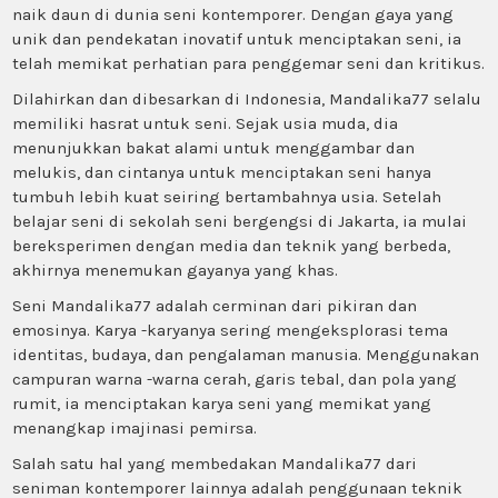
naik daun di dunia seni kontemporer. Dengan gaya yang
unik dan pendekatan inovatif untuk menciptakan seni, ia
telah memikat perhatian para penggemar seni dan kritikus.
Dilahirkan dan dibesarkan di Indonesia, Mandalika77 selalu
memiliki hasrat untuk seni. Sejak usia muda, dia
menunjukkan bakat alami untuk menggambar dan
melukis, dan cintanya untuk menciptakan seni hanya
tumbuh lebih kuat seiring bertambahnya usia. Setelah
belajar seni di sekolah seni bergengsi di Jakarta, ia mulai
bereksperimen dengan media dan teknik yang berbeda,
akhirnya menemukan gayanya yang khas.
Seni Mandalika77 adalah cerminan dari pikiran dan
emosinya. Karya -karyanya sering mengeksplorasi tema
identitas, budaya, dan pengalaman manusia. Menggunakan
campuran warna -warna cerah, garis tebal, dan pola yang
rumit, ia menciptakan karya seni yang memikat yang
menangkap imajinasi pemirsa.
Salah satu hal yang membedakan Mandalika77 dari
seniman kontemporer lainnya adalah penggunaan teknik