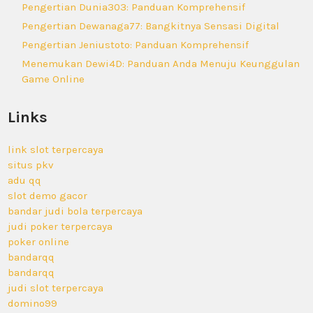
Pengertian Dunia303: Panduan Komprehensif
Pengertian Dewanaga77: Bangkitnya Sensasi Digital
Pengertian Jeniustoto: Panduan Komprehensif
Menemukan Dewi4D: Panduan Anda Menuju Keunggulan
Game Online
Links
link slot terpercaya
situs pkv
adu qq
slot demo gacor
bandar judi bola terpercaya
judi poker terpercaya
poker online
bandarqq
bandarqq
judi slot terpercaya
domino99