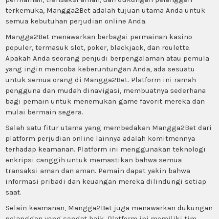
terkemuka, Mangga2Bet adalah tujuan utama Anda untuk
semua kebutuhan perjudian online Anda.
Mangga2Bet menawarkan berbagai permainan kasino
populer, termasuk slot, poker, blackjack, dan roulette.
Apakah Anda seorang penjudi berpengalaman atau pemula
yang ingin mencoba keberuntungan Anda, ada sesuatu
untuk semua orang di Mangga2Bet. Platform ini ramah
pengguna dan mudah dinavigasi, membuatnya sederhana
bagi pemain untuk menemukan game favorit mereka dan
mulai bermain segera.
Salah satu fitur utama yang membedakan Mangga2Bet dari
platform perjudian online lainnya adalah komitmennya
terhadap keamanan. Platform ini menggunakan teknologi
enkripsi canggih untuk memastikan bahwa semua
transaksi aman dan aman. Pemain dapat yakin bahwa
informasi pribadi dan keuangan mereka dilindungi setiap
saat.
Selain keamanan, Mangga2Bet juga menawarkan dukungan
pelanggan yang sangat baik. Platform ini memiliki tim