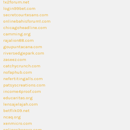
1x2forum.net
login99bet.com
secretcourtesans.com
onlinebahisforum1.com
chicagoheadline.com
camming.org
rajalion88.com
goupuntacana.com
riversedgepark.com
zaseez.com
catchycrunch.com
nofaphub.com
nefertitingalls.com
patsyscreations.com
income4proof.com
educaritas.org
lensajelajah.com
betflik09.net
ncaq.org
xenmicro.com
onlineshopera.com