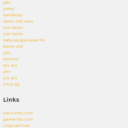
pkv
poker
bandarqq
demo slot zeus
slot demo
slot demo
data pengeluaran hk
demo slot
pkv
domino
qiu qiu
pkv
qiu qiu
situs qq
Links
uae-times.com
gamerifys.com
inspiratif.net