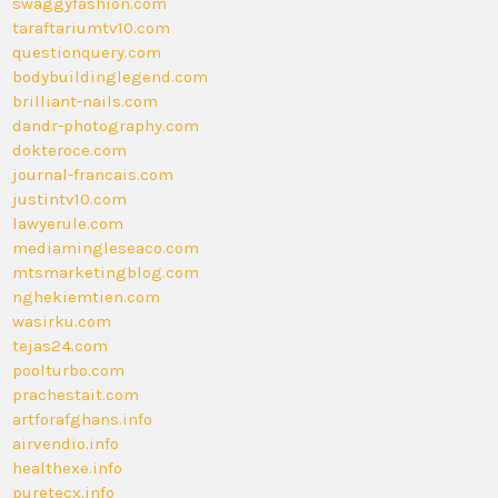
swaggyfashion.com
taraftariumtv10.com
questionquery.com
bodybuildinglegend.com
brilliant-nails.com
dandr-photography.com
dokteroce.com
journal-francais.com
justintv10.com
lawyerule.com
mediamingleseaco.com
mtsmarketingblog.com
nghekiemtien.com
wasirku.com
tejas24.com
poolturbo.com
prachestait.com
artforafghans.info
airvendio.info
healthexe.info
puretecx.info