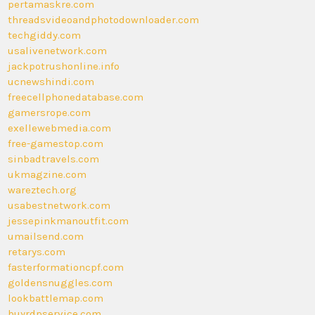
pertamaskre.com
threadsvideoandphotodownloader.com
techgiddy.com
usalivenetwork.com
jackpotrushonline.info
ucnewshindi.com
freecellphonedatabase.com
gamersrope.com
exellewebmedia.com
free-gamestop.com
sinbadtravels.com
ukmagzine.com
wareztech.org
usabestnetwork.com
jessepinkmanoutfit.com
umailsend.com
retarys.com
fasterformationcpf.com
goldensnuggles.com
lookbattlemap.com
buyrdpservice.com