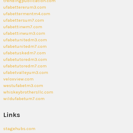
trendingpublication.com
ufabettererum3.com
ufabettermentm4.com
ufabettersum7.com
ufabettinwm7.com
ufabettinwum3.com
ufabetunitedm3.com
ufabetunitedm7.com
ufabetuskedm7.com
ufabetutoredm3.com
ufabetutoredm7.com
ufabetvalleyum3.com
veloxview.com
westufabetm3.com
whiskeybrothersllc.com
wildufabetum7.com
Links
stagehubs.com