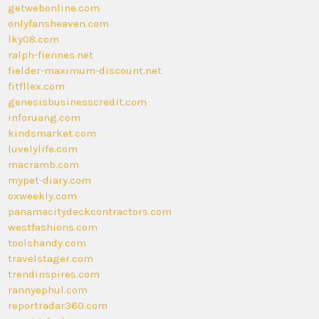
getwebonline.com
onlyfansheaven.com
lky08.com
ralph-fiennes.net
fielder-maximum-discount.net
fitfllex.com
genesisbusinesscredit.com
inforuang.com
kindsmarket.com
luvelylife.com
macramb.com
mypet-diary.com
oxweekly.com
panamacitydeckcontractors.com
westfashions.com
toolshandy.com
travelstager.com
trendinspires.com
rannyephul.com
reportradar360.com