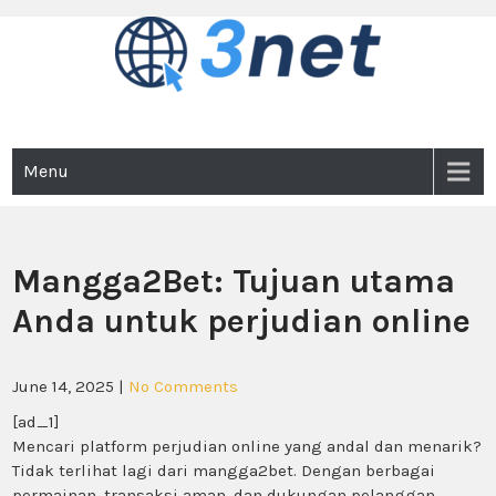
Skip
to
content
Slot PG Soft Terbaik dengan
Pilih slot PG Soft terbaik hari ini dengan RTP tertinggi dan
peluang menang besar. Slot gacor ini siap memberikan
kemenangan maksimal.
RTP Tertinggi, Slot Gacor
Menu
Hari Ini untuk Anda
Mangga2Bet: Tujuan utama
Anda untuk perjudian online
June 14, 2025
|
No Comments
[ad_1]
Mencari platform perjudian online yang andal dan menarik?
Tidak terlihat lagi dari mangga2bet. Dengan berbagai
permainan, transaksi aman, dan dukungan pelanggan