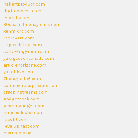
nailartproduct.com
digitactseed.com
lvlcraft.com
90secondmoneyloans.com
xenmicro.com
rodrovers.com
tripssolution.com
satta-king-india.com
yukigassencanada.com
articlehorizone.com
yuqqbbzp.com
7betagents6.com
coronavirusuptodate.com
crackinstreams.com
gadgetspak.com
gearsngadget.com
hireseodoctor.com
lapsfit.com
levelup-fast.com
mytreepla.net