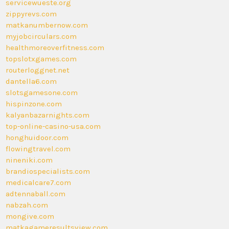
servicewueste.org
zippyrevs.com
matkanumbernow.com
myjobcirculars.com
healthmoreoverfitness.com
topslotxgames.com
routerloggnet.net
dantella6.com
slotsgamesone.com
hispinzone.com
kalyanbazarnights.com
top-online-casino-usa.com
honghuidoor.com
flowingtravel.com
nineniki.com
brandiospecialists.com
medicalcare7.com
adtennaball.com
nabzah.com
mongive.com
matkagameresultsview.com