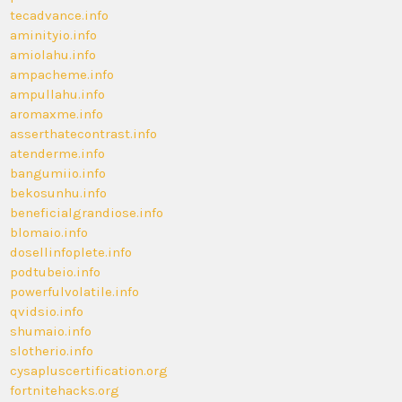
tecadvance.info
aminityio.info
amiolahu.info
ampacheme.info
ampullahu.info
aromaxme.info
asserthatecontrast.info
atenderme.info
bangumiio.info
bekosunhu.info
beneficialgrandiose.info
blomaio.info
dosellinfoplete.info
podtubeio.info
powerfulvolatile.info
qvidsio.info
shumaio.info
slotherio.info
cysapluscertification.org
fortnitehacks.org