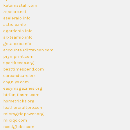
katamastah.com
zqscore.net
aseleraio.info
asticio.info
egardenio.info
arxteamio.info
getalexio.info
accountaudittaxcon.com
prymprint.com
sportkeeda.org
besttimespend.com
careandcure.biz
cogniyo.com
easymagazines.org
hirfanjilasmi.com
hometricks.org
leathercraftpro.com
microgridpower.org
mixiqo.com
needglobe.com