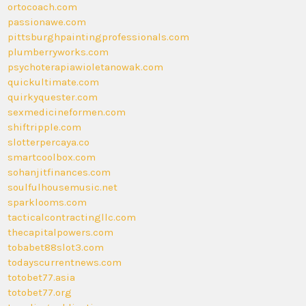
ortocoach.com
passionawe.com
pittsburghpaintingprofessionals.com
plumberryworks.com
psychoterapiawioletanowak.com
quickultimate.com
quirkyquester.com
sexmedicineformen.com
shiftripple.com
slotterpercaya.co
smartcoolbox.com
sohanjitfinances.com
soulfulhousemusic.net
sparklooms.com
tacticalcontractingllc.com
thecapitalpowers.com
tobabet88slot3.com
todayscurrentnews.com
totobet77.asia
totobet77.org