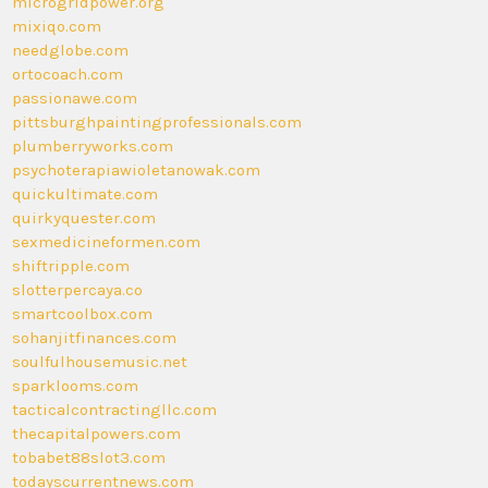
microgridpower.org
mixiqo.com
needglobe.com
ortocoach.com
passionawe.com
pittsburghpaintingprofessionals.com
plumberryworks.com
psychoterapiawioletanowak.com
quickultimate.com
quirkyquester.com
sexmedicineformen.com
shiftripple.com
slotterpercaya.co
smartcoolbox.com
sohanjitfinances.com
soulfulhousemusic.net
sparklooms.com
tacticalcontractingllc.com
thecapitalpowers.com
tobabet88slot3.com
todayscurrentnews.com