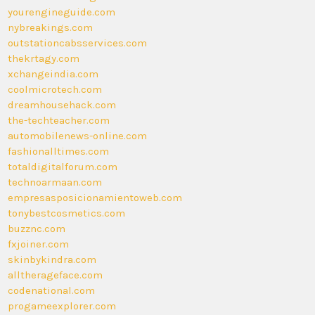
yourengineguide.com
nybreakings.com
outstationcabsservices.com
thekrtagy.com
xchangeindia.com
coolmicrotech.com
dreamhousehack.com
the-techteacher.com
automobilenews-online.com
fashionalltimes.com
totaldigitalforum.com
technoarmaan.com
empresasposicionamientoweb.com
tonybestcosmetics.com
buzznc.com
fxjoiner.com
skinbykindra.com
alltherageface.com
codenational.com
progameexplorer.com