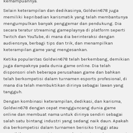
kemampuannya.
Selain keterampilan dan dedikasinya, Goldwin678 juga
memiliki kepribadian karismatik yang telah membantunya
mengumpulkan banyak penggemar dan pendukung. Dia
secara teratur streaming gameplaynya di platform seperti
Twitch dan YouTube, di mana dia berinteraksi dengan
audiensnya, berbagi tips dan trik, dan menampilkan
keterampilan game yang mengesankan.
Ketika popularitas Goldwin678 telah berkembang, demikian
juga dampaknya pada dunia game online. Dia telah
disponsori oleh beberapa perusahaan game dan bahkan
telah berkompetisi dalam turnamen esports profesional, di
mana dia telah membuktikan dirinya sebagai lawan yang
tangguh.
Dengan kombinasi keterampilan, dedikasi, dan karisma,
Goldwin678 dengan cepat mengguncang dunia game
online dan membuat nama untuk dirinya sendiri sebagai
salah satu bintang industri yang sedang naik daun. Apakah
dia berkompetisi dalam turnamen berisiko tinggi atau