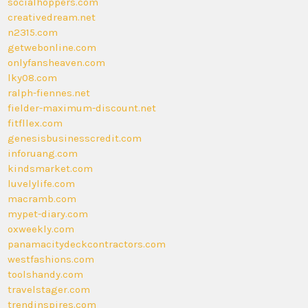
socialhoppers.com
creativedream.net
n2315.com
getwebonline.com
onlyfansheaven.com
lky08.com
ralph-fiennes.net
fielder-maximum-discount.net
fitfllex.com
genesisbusinesscredit.com
inforuang.com
kindsmarket.com
luvelylife.com
macramb.com
mypet-diary.com
oxweekly.com
panamacitydeckcontractors.com
westfashions.com
toolshandy.com
travelstager.com
trendinspires.com