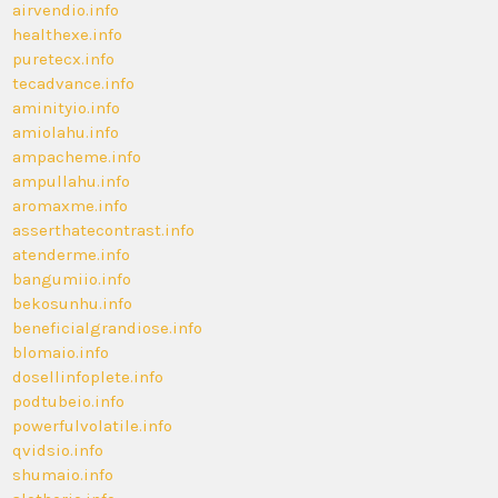
airvendio.info
healthexe.info
puretecx.info
tecadvance.info
aminityio.info
amiolahu.info
ampacheme.info
ampullahu.info
aromaxme.info
asserthatecontrast.info
atenderme.info
bangumiio.info
bekosunhu.info
beneficialgrandiose.info
blomaio.info
dosellinfoplete.info
podtubeio.info
powerfulvolatile.info
qvidsio.info
shumaio.info