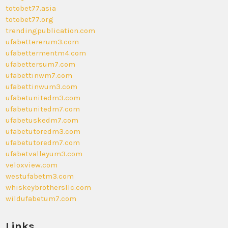
totobet77.asia
totobet77.org
trendingpublication.com
ufabettererum3.com
ufabettermentm4.com
ufabettersum7.com
ufabettinwm7.com
ufabettinwum3.com
ufabetunitedm3.com
ufabetunitedm7.com
ufabetuskedm7.com
ufabetutoredm3.com
ufabetutoredm7.com
ufabetvalleyum3.com
veloxview.com
westufabetm3.com
whiskeybrothersllc.com
wildufabetum7.com
Links