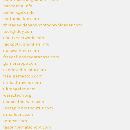
bahednog.info
bahenxgek.info
pertamaskre.com
threadsvideoandphotodownloader.com
techgiddy.com
usalivenetwork.com
jackpotrushonline.info
ucnewshindi.com
freecellphonedatabase.com
gamersrope.com
exellewebmedia.com
free-gamestop.com
sinbadtravels.com
ukmagzine.com
wareztech.org
usabestnetwork.com
jessepinkmanoutfit.com
umailsend.com
retarys.com
fasterformationcpf.com