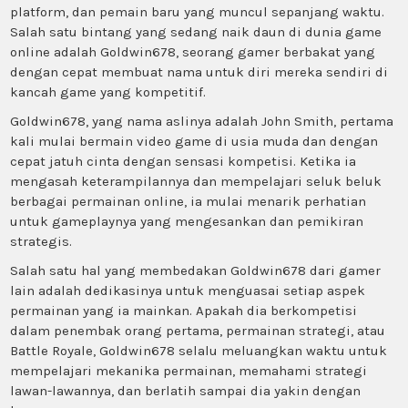
platform, dan pemain baru yang muncul sepanjang waktu.
Salah satu bintang yang sedang naik daun di dunia game
online adalah Goldwin678, seorang gamer berbakat yang
dengan cepat membuat nama untuk diri mereka sendiri di
kancah game yang kompetitif.
Goldwin678, yang nama aslinya adalah John Smith, pertama
kali mulai bermain video game di usia muda dan dengan
cepat jatuh cinta dengan sensasi kompetisi. Ketika ia
mengasah keterampilannya dan mempelajari seluk beluk
berbagai permainan online, ia mulai menarik perhatian
untuk gameplaynya yang mengesankan dan pemikiran
strategis.
Salah satu hal yang membedakan Goldwin678 dari gamer
lain adalah dedikasinya untuk menguasai setiap aspek
permainan yang ia mainkan. Apakah dia berkompetisi
dalam penembak orang pertama, permainan strategi, atau
Battle Royale, Goldwin678 selalu meluangkan waktu untuk
mempelajari mekanika permainan, memahami strategi
lawan-lawannya, dan berlatih sampai dia yakin dengan