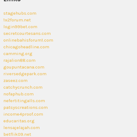
stagehubs.com
1x2forum.net
login99bet.com
secretcourtesans.com
onlinebahisforum1.com
chicagoheadline.com
camming.org
rajalion88.com
goupuntacana.com
riversedgepark.com
zaseez.com
catchycrunch.com
nofaphub.com
nefertitingalls.com
patsyscreations.com
income4proof.com
educaritas.org
lensajelajah.com
betflik09.net