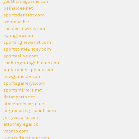
youthsmagazine.com
painaidee.net
sportsdarkest.com
webtoon.biz
thesportswires.com
hyungpro.com
sportingnewsnet.com
sportstime24day.com
sporteslive.com
theblingblingshields.com
pinkfrenchtipnails.com
newgamestv.com
sportsgallerys.com
sportsmirrors.net
datasports.net
atasehirescortu.net
engineeringtechub.com
jerryescorts.com
attorneylegal.co
voomb.com
techgadgetpoint.com