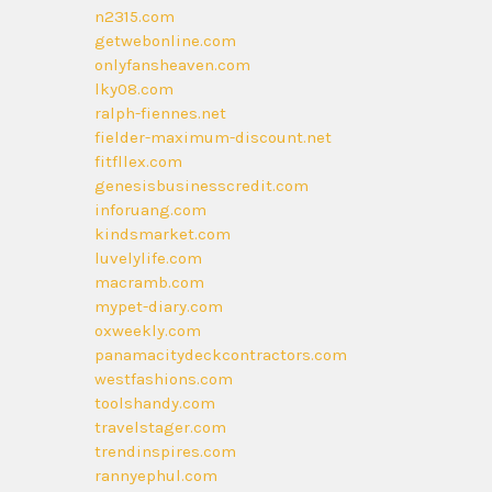
n2315.com
getwebonline.com
onlyfansheaven.com
lky08.com
ralph-fiennes.net
fielder-maximum-discount.net
fitfllex.com
genesisbusinesscredit.com
inforuang.com
kindsmarket.com
luvelylife.com
macramb.com
mypet-diary.com
oxweekly.com
panamacitydeckcontractors.com
westfashions.com
toolshandy.com
travelstager.com
trendinspires.com
rannyephul.com