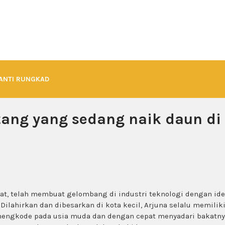
ngan RTP Tertinggi, Slot Gaco
rtinggi dan peluang menang besar. Slot gacor ini siap memberi
ANTI RUNGKAD
tang yang sedang naik daun di
at, telah membuat gelombang di industri teknologi dengan ide
 Dilahirkan dan dibesarkan di kota kecil, Arjuna selalu memilik
 mengkode pada usia muda dan dengan cepat menyadari bakatn