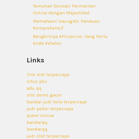
Temukan Sensasi Permainan
Online dengan Majestibet
Memahami Saung4D: Panduan
Komprehensif
Bangkitnya Ahlicasino: Yang Perlu
Anda Ketahui
Links
link slot terpercaya
situs pkv
adu qq
slot demo gacor
bandar judi bola terpercaya
judi poker terpercaya
poker online
bandarqq
bandarqq
judi slot terpercaya