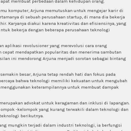
 dapat membuat perbedaan dalam kehidupan orang.
ilmu komputer, Arjuna memutuskan untuk mengejar karir di
rtamanya di sebuah perusahaan startup, di mana dia bekerja
. Karyanya diakui karena kreativitas dan efisiensinya, yang
ntuk bekerja dengan beberapa perusahaan teknologi
 aplikasi revolusioner yang merevolusi cara orang
gan cepat mendapatkan popularitas dan menerima sambutan
asilan ini mendorong Arjuna menjadi sorotan sebagai bintang
 semakin besar, Arjuna tetap rendah hati dan fokus pada
a percaya bahwa teknologi memiliki kekuatan untuk mengubah
uk menggunakan keterampilannya untuk membuat dampak
ga merupakan advokat untuk keragaman dan inklusi di lapangan.
lompok -kelompok yang kurang terwakili dalam teknologi dan
eknologi berikutnya.
ang mungkin terjadi dalam industri teknologi, ia berfungsi