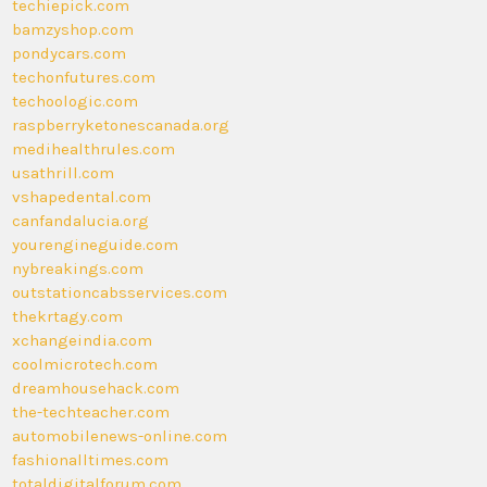
techiepick.com
bamzyshop.com
pondycars.com
techonfutures.com
techoologic.com
raspberryketonescanada.org
medihealthrules.com
usathrill.com
vshapedental.com
canfandalucia.org
yourengineguide.com
nybreakings.com
outstationcabsservices.com
thekrtagy.com
xchangeindia.com
coolmicrotech.com
dreamhousehack.com
the-techteacher.com
automobilenews-online.com
fashionalltimes.com
totaldigitalforum.com