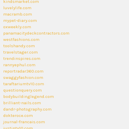
kindsmarket.com
luvelylife.com
macramb.com
mypet-diary.com
oxweekly.com
panamacitydeckcontractors.com
westfashions.com
toolshandy.com
travelstager.com
trendinspires.com
rannyephul.com
reportradar360.com
swaggyfashion.com
taraftariumtv10.com
questionquery.com
bodybuildinglegend.com
brilliant-nails.com
dandr-photography.com
dokteroce.com
journal-francais.com
justintv10.com