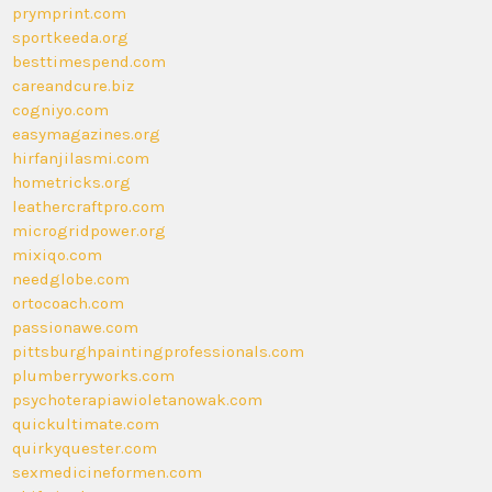
prymprint.com
sportkeeda.org
besttimespend.com
careandcure.biz
cogniyo.com
easymagazines.org
hirfanjilasmi.com
hometricks.org
leathercraftpro.com
microgridpower.org
mixiqo.com
needglobe.com
ortocoach.com
passionawe.com
pittsburghpaintingprofessionals.com
plumberryworks.com
psychoterapiawioletanowak.com
quickultimate.com
quirkyquester.com
sexmedicineformen.com