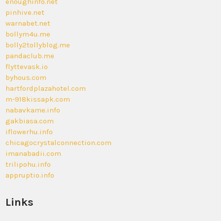
enoughinfo.net
pinhive.net
warnabet.net
bollym4u.me
bolly2tollyblog.me
pandaclub.me
flyttevask.io
byhous.com
hartfordplazahotel.com
m-918kissapk.com
nabavkame.info
gakbiasa.com
iflowerhu.info
chicagocrystalconnection.com
imanabadii.com
trilipohu.info
appruptio.info
Links