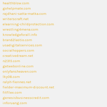
healthblow.com
gohelpmate.com
rajdhani-satta-matka.com
writerscraft.net
elearning-childprotection.com
wrestling4mena.com
knowledgeforall.info
brand2lastio.com
usadigitalservices.com
socialhoppers.com
creativedream.net
n2315.com
getwebonline.com
onlyfansheaven.com
lky08.com
ralph-fiennes.net
fielder-maximum-discount.net
fitfllex.com
genesisbusinesscredit.com
inforuang.com