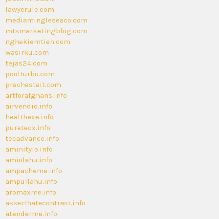
lawyerule.com
mediamingleseaco.com
mtsmarketingblog.com
nghekiemtien.com
wasirku.com
tejas24.com
poolturbo.com
prachestait.com
artforafghans.info
airvendio.info
healthexe.info
puretecx.info
tecadvance.info
aminityio.info
amiolahu.info
ampacheme.info
ampullahu.info
aromaxme.info
asserthatecontrast.info
atenderme.info