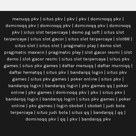
menuqq pkv
|
situs pkv
|
pkv
|
pkv
|
dominoqq pkv
|
dominoqq pkv
|
dominoqq pkv
|
dominoqq pkv
|
dominoqq
pkv
|
situs slot terpercaya
|
demo pg soft
|
situs slot
terpercaya
|
situs slot gacor
|
situs slot terpercaya
|
slot88
|
situs slot
|
situs slot
|
pragmatic play
|
demo slot
pragmatic maxwin
|
pragmatic play
|
slot gacor resmi
|
slot
demo
|
slot gacor resmi
|
situs slot terpercaya
|
situs pkv
games
|
situs pkv games
|
daftar menuqq
|
daftar murniqq
|
daftar hematqq
|
situs pkv
|
bandarqq login
|
situs pkv
games
|
situs pkv games
|
poker online
|
situs pkv
|
bandarqq login
|
bandarqq login
|
pkv games qq
|
poker
online
|
pkv games
|
dominoqq pkv
|
pkv
|
situs pkv
|
bandarqq login
|
bandarqq login
|
situs pkv games
|
poker
online
|
pkv games
|
login sbobet
|
sbobet
|
judi bola
terpercaya
|
situs judi bola
|
situs qq
|
bandarqq
|
qq
|
dominoqq pkv
|
qq
|
pkv
|
bandarqq pkv