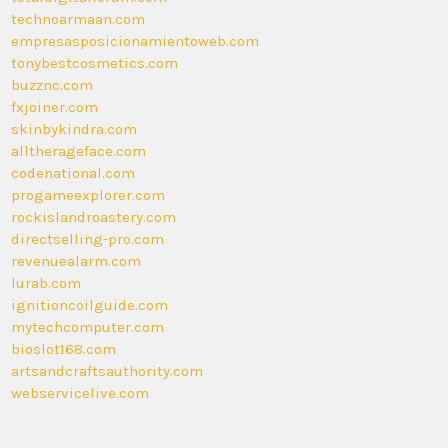
technoarmaan.com
empresasposicionamientoweb.com
tonybestcosmetics.com
buzznc.com
fxjoiner.com
skinbykindra.com
alltherageface.com
codenational.com
progameexplorer.com
rockislandroastery.com
directselling-pro.com
revenuealarm.com
lurab.com
ignitioncoilguide.com
mytechcomputer.com
bioslot168.com
artsandcraftsauthority.com
webservicelive.com