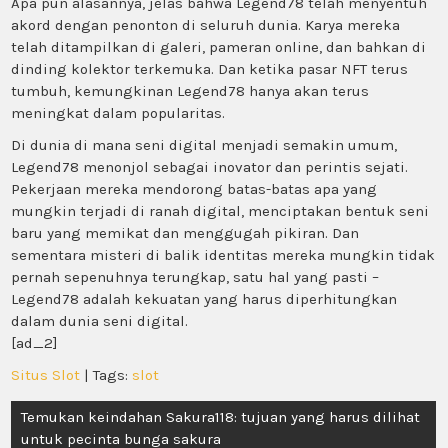
Apa pun alasannya, jelas bahwa Legend78 telah menyentuh
akord dengan penonton di seluruh dunia. Karya mereka
telah ditampilkan di galeri, pameran online, dan bahkan di
dinding kolektor terkemuka. Dan ketika pasar NFT terus
tumbuh, kemungkinan Legend78 hanya akan terus
meningkat dalam popularitas.
Di dunia di mana seni digital menjadi semakin umum,
Legend78 menonjol sebagai inovator dan perintis sejati.
Pekerjaan mereka mendorong batas-batas apa yang
mungkin terjadi di ranah digital, menciptakan bentuk seni
baru yang memikat dan menggugah pikiran. Dan
sementara misteri di balik identitas mereka mungkin tidak
pernah sepenuhnya terungkap, satu hal yang pasti –
Legend78 adalah kekuatan yang harus diperhitungkan
dalam dunia seni digital.
[ad_2]
Situs Slot
| Tags:
slot
Post
Temukan keindahan Sakura118: tujuan yang harus dilihat
navigation
untuk pecinta bunga sakura