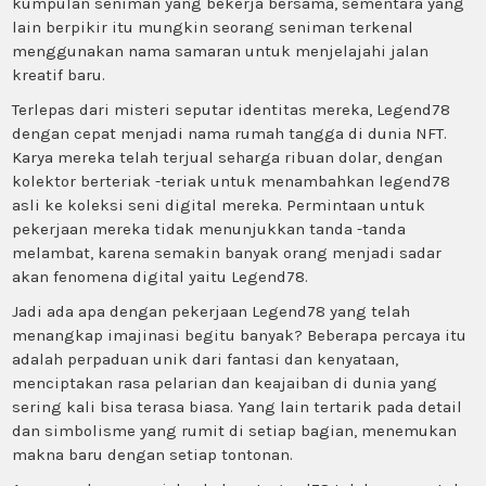
kumpulan seniman yang bekerja bersama, sementara yang
lain berpikir itu mungkin seorang seniman terkenal
menggunakan nama samaran untuk menjelajahi jalan
kreatif baru.
Terlepas dari misteri seputar identitas mereka, Legend78
dengan cepat menjadi nama rumah tangga di dunia NFT.
Karya mereka telah terjual seharga ribuan dolar, dengan
kolektor berteriak -teriak untuk menambahkan legend78
asli ke koleksi seni digital mereka. Permintaan untuk
pekerjaan mereka tidak menunjukkan tanda -tanda
melambat, karena semakin banyak orang menjadi sadar
akan fenomena digital yaitu Legend78.
Jadi ada apa dengan pekerjaan Legend78 yang telah
menangkap imajinasi begitu banyak? Beberapa percaya itu
adalah perpaduan unik dari fantasi dan kenyataan,
menciptakan rasa pelarian dan keajaiban di dunia yang
sering kali bisa terasa biasa. Yang lain tertarik pada detail
dan simbolisme yang rumit di setiap bagian, menemukan
makna baru dengan setiap tontonan.