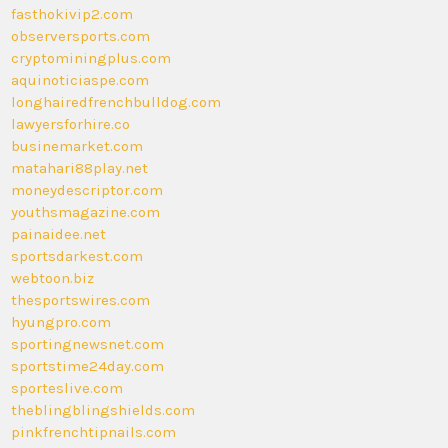
fasthokivip2.com
observersports.com
cryptominingplus.com
aquinoticiaspe.com
longhairedfrenchbulldog.com
lawyersforhire.co
businemarket.com
matahari88play.net
moneydescriptor.com
youthsmagazine.com
painaidee.net
sportsdarkest.com
webtoon.biz
thesportswires.com
hyungpro.com
sportingnewsnet.com
sportstime24day.com
sporteslive.com
theblingblingshields.com
pinkfrenchtipnails.com