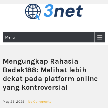
Skip
to
content
Slot PG Soft Terbaik dengan
Pilih slot PG Soft terbaik hari ini dengan RTP tertinggi dan
peluang menang besar. Slot gacor ini siap memberikan
kemenangan maksimal.
RTP Tertinggi, Slot Gacor
Menu
Hari Ini untuk Anda
Mengungkap Rahasia
Badak188: Melihat lebih
dekat pada platform online
yang kontroversial
May 25, 2025
|
No Comments