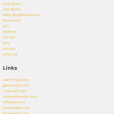
slot demo
slot demo
data pengeluaran hk
demo slot
pkv
domino
qiu qiu
pkv
qiu qiu
situs qq
Links
uae-times.com
gamerifys.com
inspiratif.net
vsmsnetworks.com
offthem.com
ibommatv.com
techporfit.com