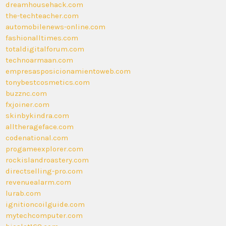
dreamhousehack.com
the-techteacher.com
automobilenews-online.com
fashionalltimes.com
totaldigitalforum.com
technoarmaan.com
empresasposicionamientoweb.com
tonybestcosmetics.com
buzznc.com
fxjoiner.com
skinbykindra.com
alltherageface.com
codenational.com
progameexplorer.com
rockislandroastery.com
directselling-pro.com
revenuealarm.com
lurab.com
ignitioncoilguide.com
mytechcomputer.com