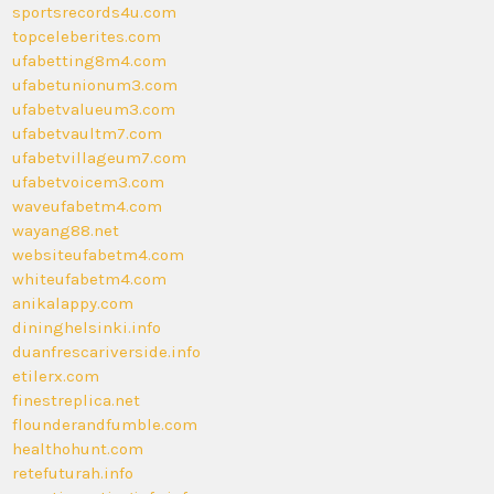
sportsrecords4u.com
topceleberites.com
ufabetting8m4.com
ufabetunionum3.com
ufabetvalueum3.com
ufabetvaultm7.com
ufabetvillageum7.com
ufabetvoicem3.com
waveufabetm4.com
wayang88.net
websiteufabetm4.com
whiteufabetm4.com
anikalappy.com
dininghelsinki.info
duanfrescariverside.info
etilerx.com
finestreplica.net
flounderandfumble.com
healthohunt.com
retefuturah.info