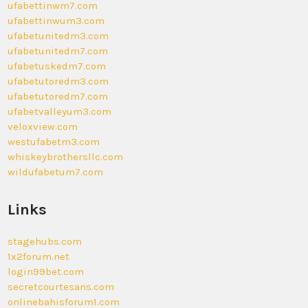
ufabettinwm7.com
ufabettinwum3.com
ufabetunitedm3.com
ufabetunitedm7.com
ufabetuskedm7.com
ufabetutoredm3.com
ufabetutoredm7.com
ufabetvalleyum3.com
veloxview.com
westufabetm3.com
whiskeybrothersllc.com
wildufabetum7.com
Links
stagehubs.com
1x2forum.net
login99bet.com
secretcourtesans.com
onlinebahisforum1.com