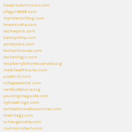
freeprsubmission.com
ufagold666.com
myinteriorblog.com
bnewsindia.com
techiepick.com
bamzyshop.com
pondycars.com
techonfutures.com
techoologic.com
raspberryketonescanada.org
medihealthrules.com
usathrill.com
vshapedental.com
canfandalucia.org
yourengineguide.com
nybreakings.com
outstationcabsservices.com
thekrtagy.com
xchangeindia.com
coolmicrotech.com