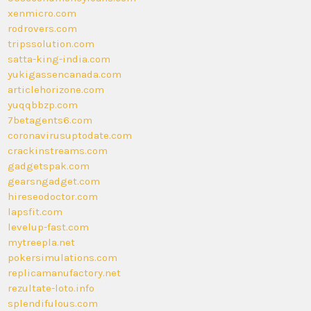
xenmicro.com
rodrovers.com
tripssolution.com
satta-king-india.com
yukigassencanada.com
articlehorizone.com
yuqqbbzp.com
7betagents6.com
coronavirusuptodate.com
crackinstreams.com
gadgetspak.com
gearsngadget.com
hireseodoctor.com
lapsfit.com
levelup-fast.com
mytreepla.net
pokersimulations.com
replicamanufactory.net
rezultate-loto.info
splendifulous.com