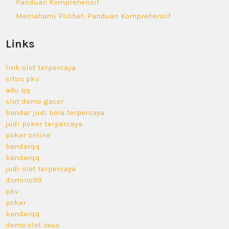
Panduan Komprehensif
Memahami Plisbet: Panduan Komprehensif
Links
link slot terpercaya
situs pkv
adu qq
slot demo gacor
bandar judi bola terpercaya
judi poker terpercaya
poker online
bandarqq
bandarqq
judi slot terpercaya
domino99
pkv
poker
bandarqq
demo slot zeus