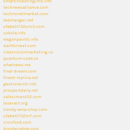
smartinvestinginfo.info
technewsalliance.com
technonetmarket.com
tedstanger.net
ufabett732um3.com
uskola.info
wagonpaints.info
waitfornext.com
clearvisionmarketing.co
quantum-code.co
whatnews.me
final-dream.com
finest-replica.net
gestioneinh.info
prosportdaily.net
salesinvest22.com
teseract.org
trendy-ama-shop.com
ufabett732m7.com
visiofood.com
droidwindow.com