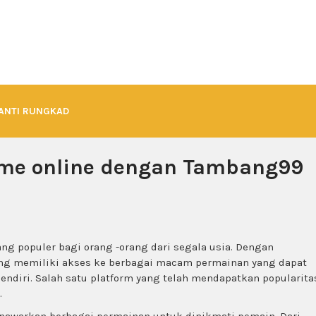
ngan RTP Tertinggi, Slot Gaco
rtinggi dan peluang menang besar. Slot gacor ini siap memberi
ANTI RUNGKAD
me online dengan Tambang99
ng populer bagi orang -orang dari segala usia. Dengan
ang memiliki akses ke berbagai macam permainan yang dapat
diri. Salah satu platform yang telah mendapatkan popularita
.