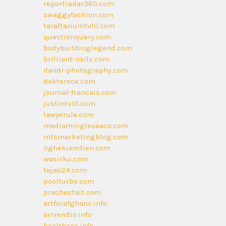
reportradar360.com
swaggyfashion.com
taraftariumtv10.com
questionquery.com
bodybuildinglegend.com
brilliant-nails.com
dandr-photography.com
dokteroce.com
journal-francais.com
justintv10.com
lawyerule.com
mediamingleseaco.com
mtsmarketingblog.com
nghekiemtien.com
wasirku.com
tejas24.com
poolturbo.com
prachestait.com
artforafghans.info
airvendio.info
healthexe.info