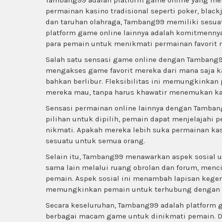
Tambang99 adalah platform game online yang me
permainan kasino tradisional seperti poker, black
dan taruhan olahraga, Tambang99 memiliki sesu
platform game online lainnya adalah komitmenn
para pemain untuk menikmati permainan favorit 
Salah satu sensasi game online dengan Tambang
mengakses game favorit mereka dari mana saja ka
bahkan berlibur. Fleksibilitas ini memungkinka
mereka mau, tanpa harus khawatir menemukan kas
Sensasi permainan online lainnya dengan Tamban
pilihan untuk dipilih, pemain dapat menjelajah
nikmati. Apakah mereka lebih suka permainan kas
sesuatu untuk semua orang.
Selain itu, Tambang99 menawarkan aspek sosial u
sama lain melalui ruang obrolan dan forum, menc
pemain. Aspek sosial ini menambah lapisan keg
memungkinkan pemain untuk terhubung dengan o
Secara keseluruhan, Tambang99 adalah platform
berbagai macam game untuk dinikmati pemain. 