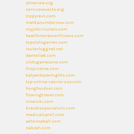
qbreview.org
servicewueste.org
zippyrevs.com
matkanumbernow.com
myjobcirculars.com
healthmoreoverfitness.com
topslotxgames.com
routerloggnet.net
dantella6.com
slotsgamesone.com
hispinzone.com
kalyanbazarnights.com
top-online-casino-usa.com
honghuidoor.com
flowingtravel.com
nineniki.com
brandiospecialists.com
medicalcare7.com
adtennaball.com
nabzah.com