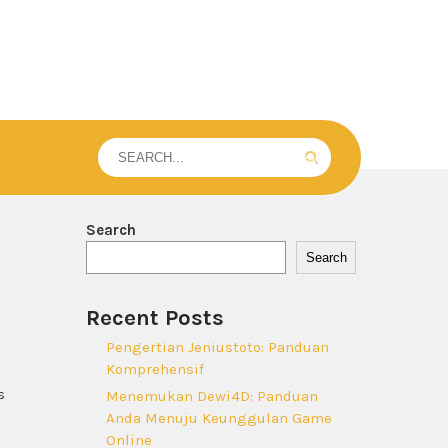
r Hari Ini untuk Anda
kan kemenangan maksimal.
Search
Search
Recent Posts
Pengertian Jeniustoto: Panduan
Komprehensif
s
Menemukan Dewi4D: Panduan
Anda Menuju Keunggulan Game
Online