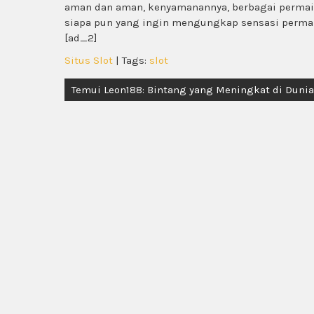
aman dan aman, kenyamanannya, berbagai permain
siapa pun yang ingin mengungkap sensasi permai
[ad_2]
Situs Slot
| Tags:
slot
Post
Temui Leon188: Bintang yang Meningkat di Duni
navigation