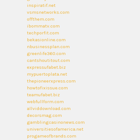
inspiratif.net
vsmsnetworks.com
offthem.com
ibommatv.com
techporfit.com
bekasionline.com
nbusinessplan.com
greenlife360.com
cantshoutitout.com
expressufabet.biz
mypuertoplata.net
thepioneerxpress.com
howtofixissue.com
teamufabet.biz
webfullform.com
allviddownload.com
decorsmag.com
gamblingcasinonews.com
universitiesofamerica.net
progameofbrands.com