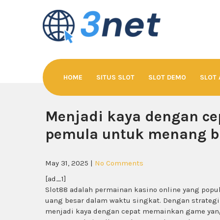
Skip
to
content
Slot PG Soft Terbaik de
Pilih slot PG Soft terbaik hari ini dengan RTP te
HOME
SITUS SLOT
SLOT DEMO
SLOT 
Menjadi kaya dengan ce
pemula untuk menang b
May 31, 2025
|
No Comments
[ad_1]
Slot88 adalah permainan kasino online yang p
uang besar dalam waktu singkat. Dengan strategi
menjadi kaya dengan cepat memainkan game yang m