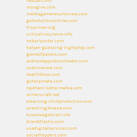
nabzah.com
mongive.com
matkagameresultsview.com
getsolutionsonline.com
hispinner.org
criticalinsurance.info
nokariposter.com
kalyan-guessing-nightplay.com
gameofpanels.com
androidappsdownloader.com
usetimenow.com
healthblow.com
gohelpmate.com
rajdhani-satta-matka.com
writerscraft.net
elearning-childprotection.com
wrestling4mena.com
knowledgeforall.info
brand2lastio.com
usadigitalservices.com
socialhoppers.com