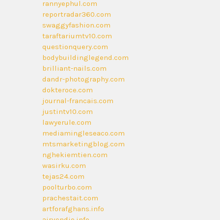
rannyephul.com
reportradar360.com
swaggyfashion.com
taraftariumtv10.com
questionquery.com
bodybuildinglegend.com
brilliant-nails.com
dandr-photography.com
dokteroce.com
journal-francais.com
justintv10.com
lawyerule.com
mediamingleseaco.com
mtsmarketingblog.com
nghekiemtien.com
wasirku.com
tejas24.com
poolturbo.com
prachestait.com
artforafghans.info
airvendio.info