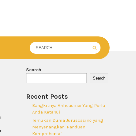
r Hari Ini untuk Anda
kan kemenangan maksimal.
Search
Search
Recent Posts
Bangkitnya Ahlicasino: Yang Perlu
Anda Ketahui
n
Temukan Dunia Juruscasino yang
Menyenangkan: Panduan
r
Komprehensif