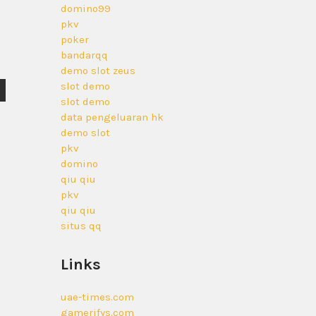
domino99
pkv
poker
bandarqq
demo slot zeus
slot demo
slot demo
data pengeluaran hk
demo slot
pkv
domino
qiu qiu
pkv
qiu qiu
situs qq
Links
uae-times.com
gamerifys.com