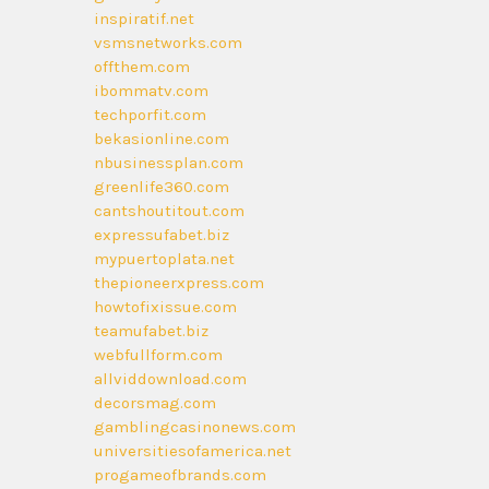
inspiratif.net
vsmsnetworks.com
offthem.com
ibommatv.com
techporfit.com
bekasionline.com
nbusinessplan.com
greenlife360.com
cantshoutitout.com
expressufabet.biz
mypuertoplata.net
thepioneerxpress.com
howtofixissue.com
teamufabet.biz
webfullform.com
allviddownload.com
decorsmag.com
gamblingcasinonews.com
universitiesofamerica.net
progameofbrands.com