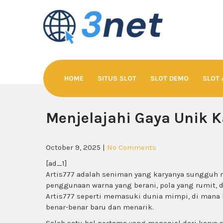
Skip
to
content
Slot PG Soft Terbaik de
Pilih slot PG Soft terbaik hari ini dengan RTP te
HOME
SITUS SLOT
SLOT DEMO
SLOT 
Menjelajahi Gaya Unik K
October 9, 2025
|
No Comments
[ad_1]
Artis777 adalah seniman yang karyanya sungguh 
penggunaan warna yang berani, pola yang rumit, d
Artis777 seperti memasuki dunia mimpi, di mana 
benar-benar baru dan menarik.