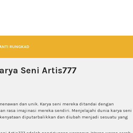
ngan RTP Tertinggi, Slot Gaco
rtinggi dan peluang menang besar. Slot gacor ini siap memberi
ANTI RUNGKAD
arya Seni Artis777
menawan dan unik. Karya seni mereka ditandai dengan
an rasa imajinasi mereka sendiri. Menjelajahi dunia karya seni
kenyataan diputarbalikkan dan diubah menjadi sesuatu yang