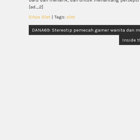
baru dan menarik, dan untuk menantang persepsi k
[ad_2]
Situs Slot
| Tags:
slot
Post
DANA69: Stereotip pemecah gamer wanita dan
navigation
Inside 