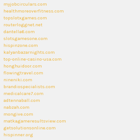
myjobcirculars.com
healthmoreoverfitness.com
topslotxgames.com
routerloggnet.net
dantella6.com
slotsgamesone.com
hispinzone.com
kalyanbazarnights.com
top-online-casino-usa.com
honghuidoor.com
flowingtravel.com
nineniki.com
brandiospecialists.com
medicalcare7.com
adtennaball.com
nabzah.com
mongive.com
matkagameresultsview.com
getsolutionsonline.com
hispinner.org