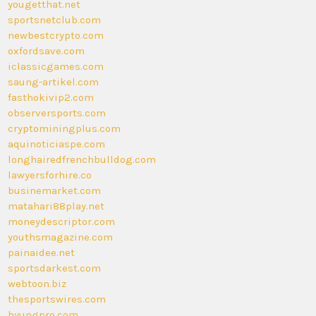
yougetthat.net
sportsnetclub.com
newbestcrypto.com
oxfordsave.com
iclassicgames.com
saung-artikel.com
fasthokivip2.com
observersports.com
cryptominingplus.com
aquinoticiaspe.com
longhairedfrenchbulldog.com
lawyersforhire.co
businemarket.com
matahari88play.net
moneydescriptor.com
youthsmagazine.com
painaidee.net
sportsdarkest.com
webtoon.biz
thesportswires.com
hyungpro.com