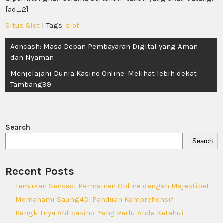
[ad_2]
Situs Slot
| Tags:
slot
Post
Aoncash: Masa Depan Pembayaran Digital yang Aman
navigation
dan Nyaman
Menjelajahi Dunia Kasino Online: Melihat lebih dekat
Tambang99
Search
Search
Recent Posts
Temukan Sensasi Permainan Online dengan Majestibet
Memahami Saung4D: Panduan Komprehensif
Bangkitnya Ahlicasino: Yang Perlu Anda Ketahui