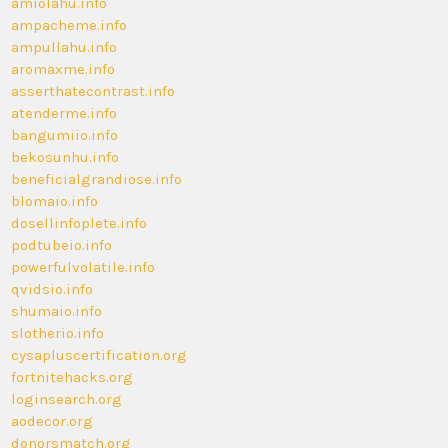
amiolahu.info
ampacheme.info
ampullahu.info
aromaxme.info
asserthatecontrast.info
atenderme.info
bangumiio.info
bekosunhu.info
beneficialgrandiose.info
blomaio.info
dosellinfoplete.info
podtubeio.info
powerfulvolatile.info
qvidsio.info
shumaio.info
slotherio.info
cysapluscertification.org
fortnitehacks.org
loginsearch.org
aodecor.org
donorsmatch.org