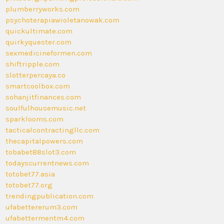
plumberryworks.com
psychoterapiawioletanowak.com
quickultimate.com
quirkyquester.com
sexmedicineformen.com
shiftripple.com
slotterpercaya.co
smartcoolbox.com
sohanjitfinances.com
soulfulhousemusic.net
sparklooms.com
tacticalcontractingllc.com
thecapitalpowers.com
tobabet88slot3.com
todayscurrentnews.com
totobet77.asia
totobet77.org
trendingpublication.com
ufabettererum3.com
ufabettermentm4.com