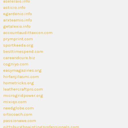
aseleraio.info
asticio.info
egardenio.info
arxteamio.info
getalexio.info
accountaudittaxcon.com
prymprint.com
sportkeeda.org
besttimespend.com
careandcure.biz
cogniyo.com
easymagazines.org
hirfanjilasmi.com
hometricks.org
leathercraftpro.com
microgridpower.org
mixiqo.com
needglobe.com
ortocoach.com
passionawe.com
pittsburghpaintingprofessionals.com