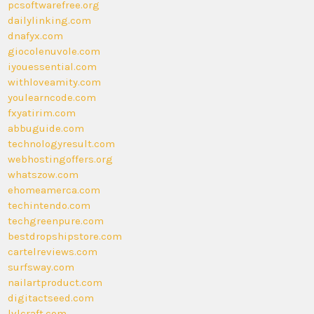
pcsoftwarefree.org
dailylinking.com
dnafyx.com
giocolenuvole.com
iyouessential.com
withloveamity.com
youlearncode.com
fxyatirim.com
abbuguide.com
technologyresult.com
webhostingoffers.org
whatszow.com
ehomeamerca.com
techintendo.com
techgreenpure.com
bestdropshipstore.com
cartelreviews.com
surfsway.com
nailartproduct.com
digitactseed.com
lvlcraft.com