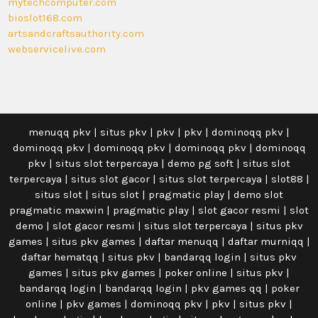
mytechcomputer.com
bioslot168.com
artsandcraftsauthority.com
webservicelive.com
menuqq pkv
|
situs pkv
|
pkv
|
pkv
|
dominoqq pkv
|
dominoqq pkv
|
dominoqq pkv
|
dominoqq pkv
|
dominoqq
pkv
|
situs slot terpercaya
|
demo pg soft
|
situs slot
terpercaya
|
situs slot gacor
|
situs slot terpercaya
|
slot88
|
situs slot
|
situs slot
|
pragmatic play
|
demo slot
pragmatic maxwin
|
pragmatic play
|
slot gacor resmi
|
slot
demo
|
slot gacor resmi
|
situs slot terpercaya
|
situs pkv
games
|
situs pkv games
|
daftar menuqq
|
daftar murniqq
|
daftar hematqq
|
situs pkv
|
bandarqq login
|
situs pkv
games
|
situs pkv games
|
poker online
|
situs pkv
|
bandarqq login
|
bandarqq login
|
pkv games qq
|
poker
online
|
pkv games
|
dominoqq pkv
|
pkv
|
situs pkv
|