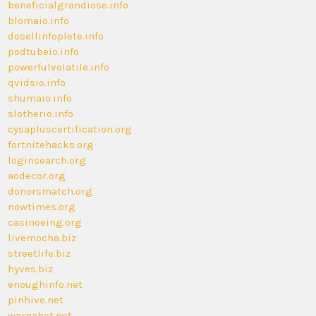
beneficialgrandiose.info
blomaio.info
dosellinfoplete.info
podtubeio.info
powerfulvolatile.info
qvidsio.info
shumaio.info
slotherio.info
cysapluscertification.org
fortnitehacks.org
loginsearch.org
aodecor.org
donorsmatch.org
nowtimes.org
casinoeing.org
livemocha.biz
streetlife.biz
hyves.biz
enoughinfo.net
pinhive.net
warnabet.net