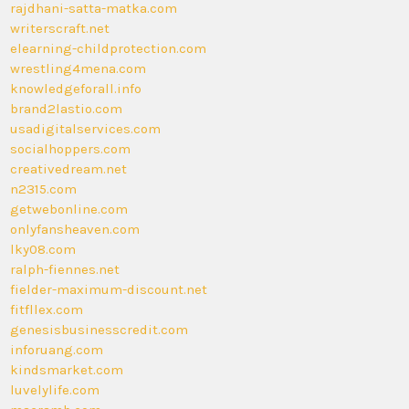
rajdhani-satta-matka.com
writerscraft.net
elearning-childprotection.com
wrestling4mena.com
knowledgeforall.info
brand2lastio.com
usadigitalservices.com
socialhoppers.com
creativedream.net
n2315.com
getwebonline.com
onlyfansheaven.com
lky08.com
ralph-fiennes.net
fielder-maximum-discount.net
fitfllex.com
genesisbusinesscredit.com
inforuang.com
kindsmarket.com
luvelylife.com