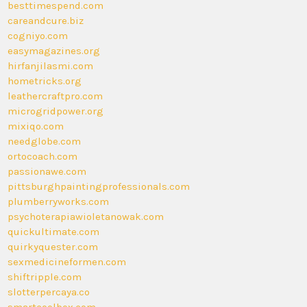
besttimespend.com
careandcure.biz
cogniyo.com
easymagazines.org
hirfanjilasmi.com
hometricks.org
leathercraftpro.com
microgridpower.org
mixiqo.com
needglobe.com
ortocoach.com
passionawe.com
pittsburghpaintingprofessionals.com
plumberryworks.com
psychoterapiawioletanowak.com
quickultimate.com
quirkyquester.com
sexmedicineformen.com
shiftripple.com
slotterpercaya.co