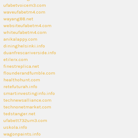
ufabetvoicem3.com
waveufabetm4.com
wayang88.net
websiteufabetm4.com
whiteufabetm4.com
anikalappy.com
dininghelsinki.info
duanfrescariverside.info
etilerx.com
finestreplica.net
flounderandfumble.com
healthohunt.com
retefuturah.info
smartinvestinginfo.info
technewsalliance.com
technonetmarket.com
tedstanger.net
ufabett732um3.com
uskola.info
wagonpaints.info