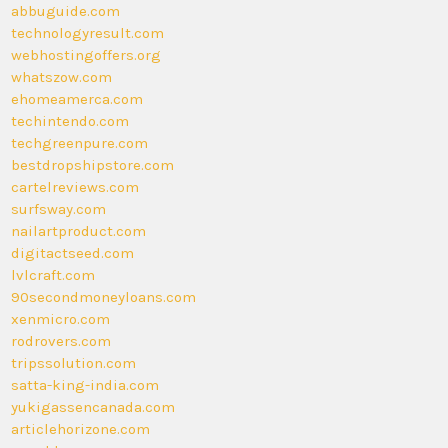
abbuguide.com
technologyresult.com
webhostingoffers.org
whatszow.com
ehomeamerca.com
techintendo.com
techgreenpure.com
bestdropshipstore.com
cartelreviews.com
surfsway.com
nailartproduct.com
digitactseed.com
lvlcraft.com
90secondmoneyloans.com
xenmicro.com
rodrovers.com
tripssolution.com
satta-king-india.com
yukigassencanada.com
articlehorizone.com