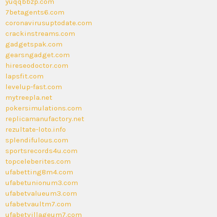
yuqqbbzp.com
7betagents6.com
coronavirusuptodate.com
crackinstreams.com
gadgetspak.com
gearsngadget.com
hireseodoctor.com
lapsfit.com
levelup-fast.com
mytreepla.net
pokersimulations.com
replicamanufactory.net
rezultate-loto.info
splendifulous.com
sportsrecords4u.com
topceleberites.com
ufabetting8m4.com
ufabetunionum3.com
ufabetvalueum3.com
ufabetvaultm7.com
ufabetvillageum7.com