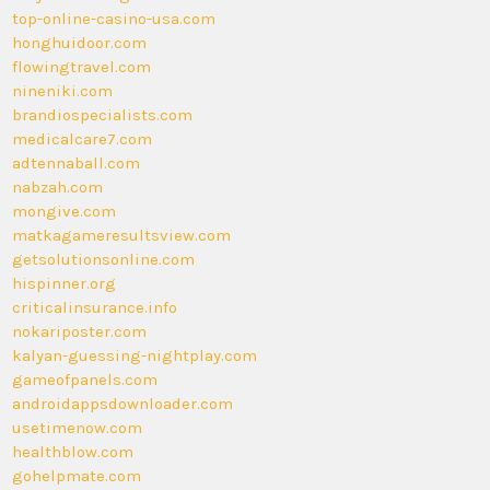
top-online-casino-usa.com
honghuidoor.com
flowingtravel.com
nineniki.com
brandiospecialists.com
medicalcare7.com
adtennaball.com
nabzah.com
mongive.com
matkagameresultsview.com
getsolutionsonline.com
hispinner.org
criticalinsurance.info
nokariposter.com
kalyan-guessing-nightplay.com
gameofpanels.com
androidappsdownloader.com
usetimenow.com
healthblow.com
gohelpmate.com