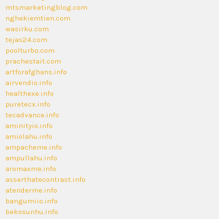
mtsmarketingblog.com
nghekiemtien.com
wasirku.com
tejas24.com
poolturbo.com
prachestait.com
artforafghans.info
airvendio.info
healthexe.info
puretecx.info
tecadvance.info
aminityio.info
amiolahu.info
ampacheme.info
ampullahu.info
aromaxme.info
asserthatecontrast.info
atenderme.info
bangumiio.info
bekosunhu.info