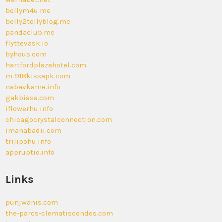
bollym4u.me
bolly2tollyblog.me
pandaclub.me
flyttevask.io
byhous.com
hartfordplazahotel.com
m-918kissapk.com
nabavkame.info
gakbiasa.com
iflowerhu.info
chicagocrystalconnection.com
imanabadii.com
trilipohu.info
appruptio.info
Links
punjwanis.com
the-parcs-clematiscondos.com