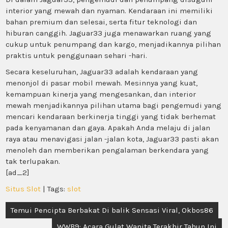
interior yang mewah dan nyaman. Kendaraan ini memiliki
bahan premium dan selesai, serta fitur teknologi dan
hiburan canggih. Jaguar33 juga menawarkan ruang yang
cukup untuk penumpang dan kargo, menjadikannya pilihan
praktis untuk penggunaan sehari -hari.
Secara keseluruhan, Jaguar33 adalah kendaraan yang
menonjol di pasar mobil mewah. Mesinnya yang kuat,
kemampuan kinerja yang mengesankan, dan interior
mewah menjadikannya pilihan utama bagi pengemudi yang
mencari kendaraan berkinerja tinggi yang tidak berhemat
pada kenyamanan dan gaya. Apakah Anda melaju di jalan
raya atau menavigasi jalan -jalan kota, Jaguar33 pasti akan
menoleh dan memberikan pengalaman berkendara yang
tak terlupakan.
[ad_2]
Situs Slot
| Tags:
slot
Post
Temui Pencipta Berbakat Di balik Sensasi Viral, Okbos86
navigation
WWB9: Acara Gulat Wanita Terakhir Tahun Ini