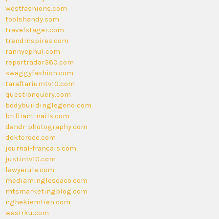
westfashions.com
toolshandy.com
travelstager.com
trendinspires.com
rannyephul.com
reportradar360.com
swaggyfashion.com
taraftariumtv10.com
questionquery.com
bodybuildinglegend.com
brilliant-nails.com
dandr-photography.com
dokteroce.com
journal-francais.com
justintv10.com
lawyerule.com
mediamingleseaco.com
mtsmarketingblog.com
nghekiemtien.com
wasirku.com