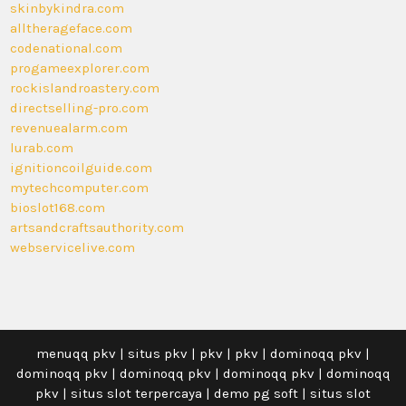
skinbykindra.com
alltherageface.com
codenational.com
progameexplorer.com
rockislandroastery.com
directselling-pro.com
revenuealarm.com
lurab.com
ignitioncoilguide.com
mytechcomputer.com
bioslot168.com
artsandcraftsauthority.com
webservicelive.com
menuqq pkv
|
situs pkv
|
pkv
|
pkv
|
dominoqq pkv
|
dominoqq pkv
|
dominoqq pkv
|
dominoqq pkv
|
dominoqq
pkv
|
situs slot terpercaya
|
demo pg soft
|
situs slot