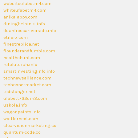
websiteufabetm4.com
whiteufabetm4.com
anikalappy.com
dininghelsinki.info
duanfrescariverside.info
etilerx.com
finestreplica.net
flounderandfumble.com
healthohunt.com
retefuturah.info
smartinvestinginfo.info
technewsalliance.com
technonetmarket.com
tedstanger.net
ufabett732um3.com
uskola.info
wagonpaints.info
waitfornext.com
clearvisionmarketing.co
quantum-code.co