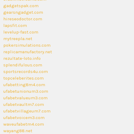
gadgetspak.com
gearsngadget.com
hireseodoctor.com
lapsfit.com
levelup-fast.com
mytreepla.net
pokersimulations.com
replicamanufactory.net
rezultate-loto.info
splendifulous.com
sportsrecords4u.com
topceleberites.com
ufabetting8m4.com
ufabetunionum3.com
ufabetvalueum3.com
ufabetvaultm7.com
ufabetvillageum7.com
ufabetvoicem3.com
waveufabetm4.com
wayang88.net