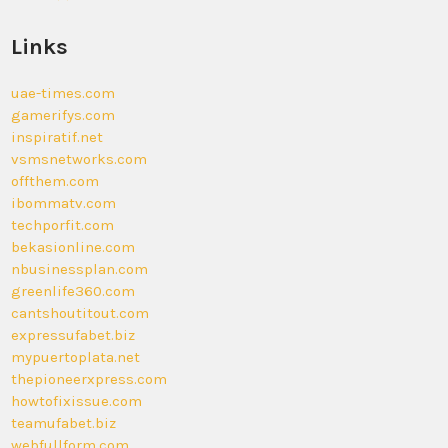
Links
uae-times.com
gamerifys.com
inspiratif.net
vsmsnetworks.com
offthem.com
ibommatv.com
techporfit.com
bekasionline.com
nbusinessplan.com
greenlife360.com
cantshoutitout.com
expressufabet.biz
mypuertoplata.net
thepioneerxpress.com
howtofixissue.com
teamufabet.biz
webfullform.com