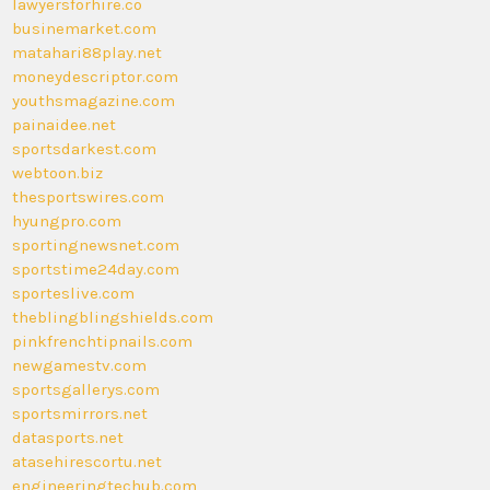
lawyersforhire.co
businemarket.com
matahari88play.net
moneydescriptor.com
youthsmagazine.com
painaidee.net
sportsdarkest.com
webtoon.biz
thesportswires.com
hyungpro.com
sportingnewsnet.com
sportstime24day.com
sporteslive.com
theblingblingshields.com
pinkfrenchtipnails.com
newgamestv.com
sportsgallerys.com
sportsmirrors.net
datasports.net
atasehirescortu.net
engineeringtechub.com