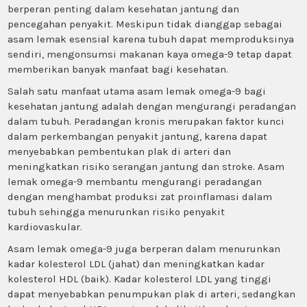
berperan penting dalam kesehatan jantung dan
pencegahan penyakit. Meskipun tidak dianggap sebagai
asam lemak esensial karena tubuh dapat memproduksinya
sendiri, mengonsumsi makanan kaya omega-9 tetap dapat
memberikan banyak manfaat bagi kesehatan.
Salah satu manfaat utama asam lemak omega-9 bagi
kesehatan jantung adalah dengan mengurangi peradangan
dalam tubuh. Peradangan kronis merupakan faktor kunci
dalam perkembangan penyakit jantung, karena dapat
menyebabkan pembentukan plak di arteri dan
meningkatkan risiko serangan jantung dan stroke. Asam
lemak omega-9 membantu mengurangi peradangan
dengan menghambat produksi zat proinflamasi dalam
tubuh sehingga menurunkan risiko penyakit
kardiovaskular.
Asam lemak omega-9 juga berperan dalam menurunkan
kadar kolesterol LDL (jahat) dan meningkatkan kadar
kolesterol HDL (baik). Kadar kolesterol LDL yang tinggi
dapat menyebabkan penumpukan plak di arteri, sedangkan