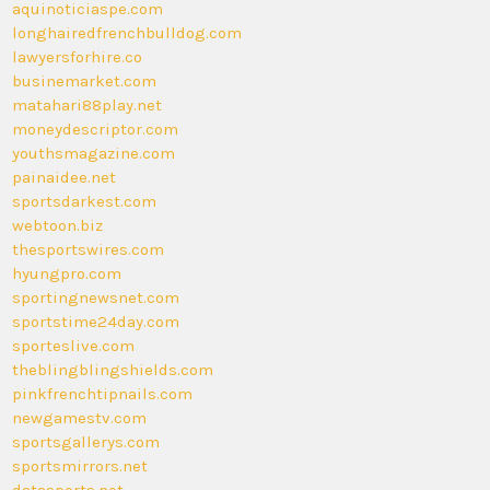
aquinoticiaspe.com
longhairedfrenchbulldog.com
lawyersforhire.co
businemarket.com
matahari88play.net
moneydescriptor.com
youthsmagazine.com
painaidee.net
sportsdarkest.com
webtoon.biz
thesportswires.com
hyungpro.com
sportingnewsnet.com
sportstime24day.com
sporteslive.com
theblingblingshields.com
pinkfrenchtipnails.com
newgamestv.com
sportsgallerys.com
sportsmirrors.net