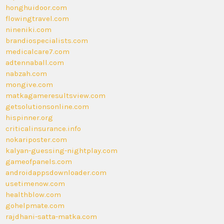
honghuidoor.com
flowingtravel.com
nineniki.com
brandiospecialists.com
medicalcare7.com
adtennaball.com
nabzah.com
mongive.com
matkagameresultsview.com
getsolutionsonline.com
hispinner.org
criticalinsurance.info
nokariposter.com
kalyan-guessing-nightplay.com
gameofpanels.com
androidappsdownloader.com
usetimenow.com
healthblow.com
gohelpmate.com
rajdhani-satta-matka.com