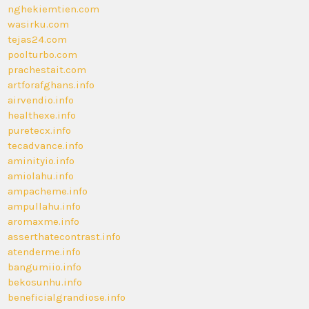
nghekiemtien.com
wasirku.com
tejas24.com
poolturbo.com
prachestait.com
artforafghans.info
airvendio.info
healthexe.info
puretecx.info
tecadvance.info
aminityio.info
amiolahu.info
ampacheme.info
ampullahu.info
aromaxme.info
asserthatecontrast.info
atenderme.info
bangumiio.info
bekosunhu.info
beneficialgrandiose.info