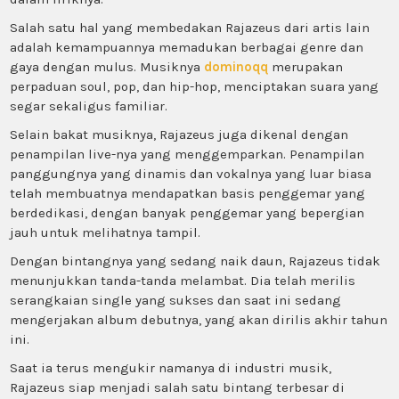
Salah satu hal yang membedakan Rajazeus dari artis lain
adalah kemampuannya memadukan berbagai genre dan
gaya dengan mulus. Musiknya
dominoqq
merupakan
perpaduan soul, pop, dan hip-hop, menciptakan suara yang
segar sekaligus familiar.
Selain bakat musiknya, Rajazeus juga dikenal dengan
penampilan live-nya yang menggemparkan. Penampilan
panggungnya yang dinamis dan vokalnya yang luar biasa
telah membuatnya mendapatkan basis penggemar yang
berdedikasi, dengan banyak penggemar yang bepergian
jauh untuk melihatnya tampil.
Dengan bintangnya yang sedang naik daun, Rajazeus tidak
menunjukkan tanda-tanda melambat. Dia telah merilis
serangkaian single yang sukses dan saat ini sedang
mengerjakan album debutnya, yang akan dirilis akhir tahun
ini.
Saat ia terus mengukir namanya di industri musik,
Rajazeus siap menjadi salah satu bintang terbesar di