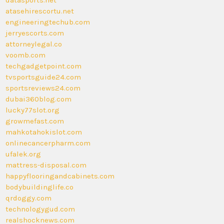
datasports.net
atasehirescortu.net
engineeringtechub.com
jerryescorts.com
attorneylegal.co
voomb.com
techgadgetpoint.com
tvsportsguide24.com
sportsreviews24.com
dubai360blog.com
lucky77slot.org
growmefast.com
mahkotahokislot.com
onlinecancerpharm.com
ufalek.org
mattress-disposal.com
happyflooringandcabinets.com
bodybuildinglife.co
qrdoggy.com
technologygud.com
realshocknews.com