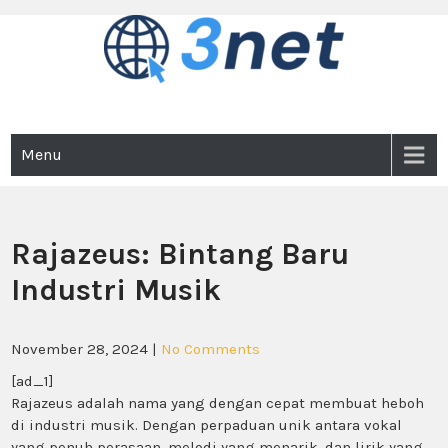
Skip
to
content
Slot PG Soft Terbaik dengan
Pilih slot PG Soft terbaik hari ini dengan RTP tertinggi dan
peluang menang besar. Slot gacor ini siap memberikan
kemenangan maksimal.
RTP Tertinggi, Slot Gacor
Menu
Hari Ini untuk Anda
Rajazeus: Bintang Baru
Industri Musik
November 28, 2024
|
No Comments
[ad_1]
Rajazeus adalah nama yang dengan cepat membuat heboh
di industri musik. Dengan perpaduan unik antara vokal
yang penuh perasaan, melodi yang menarik, dan lirik yang