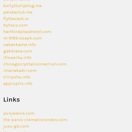
bolly2tollyblog.me
pandaclub.me
flyttevask.io
byhous.com
hartfordplazahotel.com
m-918kissapk.com
nabavkame.info
gakbiasa.com
iflowerhu.info
chicagocrystalconnection.com
imanabadii.com
trilipohu.info
appruptio.info
Links
punjwanis.com
the-parcs-clematiscondos.com
jusu-gb.com