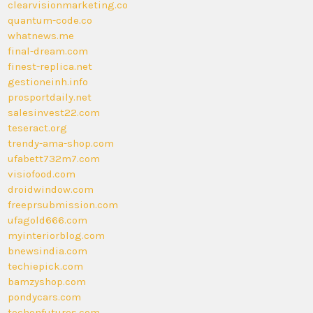
clearvisionmarketing.co
quantum-code.co
whatnews.me
final-dream.com
finest-replica.net
gestioneinh.info
prosportdaily.net
salesinvest22.com
teseract.org
trendy-ama-shop.com
ufabett732m7.com
visiofood.com
droidwindow.com
freeprsubmission.com
ufagold666.com
myinteriorblog.com
bnewsindia.com
techiepick.com
bamzyshop.com
pondycars.com
techonfutures.com