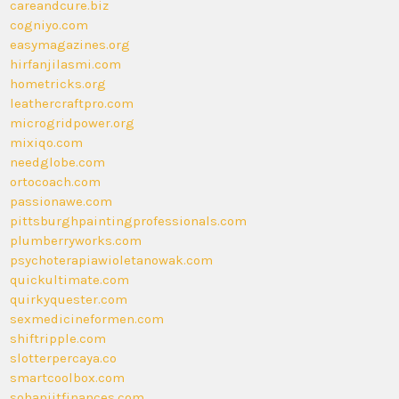
careandcure.biz
cogniyo.com
easymagazines.org
hirfanjilasmi.com
hometricks.org
leathercraftpro.com
microgridpower.org
mixiqo.com
needglobe.com
ortocoach.com
passionawe.com
pittsburghpaintingprofessionals.com
plumberryworks.com
psychoterapiawioletanowak.com
quickultimate.com
quirkyquester.com
sexmedicineformen.com
shiftripple.com
slotterpercaya.co
smartcoolbox.com
sohanjitfinances.com