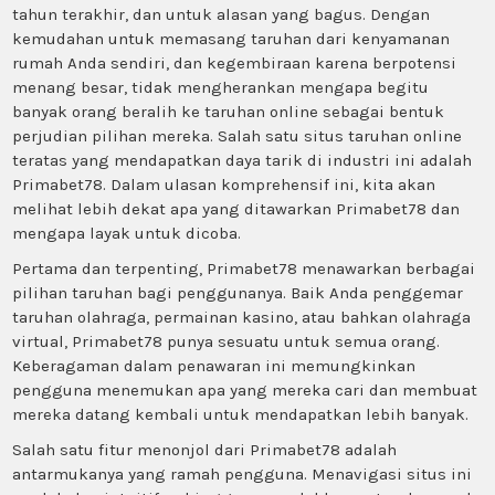
tahun terakhir, dan untuk alasan yang bagus. Dengan
kemudahan untuk memasang taruhan dari kenyamanan
rumah Anda sendiri, dan kegembiraan karena berpotensi
menang besar, tidak mengherankan mengapa begitu
banyak orang beralih ke taruhan online sebagai bentuk
perjudian pilihan mereka. Salah satu situs taruhan online
teratas yang mendapatkan daya tarik di industri ini adalah
Primabet78. Dalam ulasan komprehensif ini, kita akan
melihat lebih dekat apa yang ditawarkan Primabet78 dan
mengapa layak untuk dicoba.
Pertama dan terpenting, Primabet78 menawarkan berbagai
pilihan taruhan bagi penggunanya. Baik Anda penggemar
taruhan olahraga, permainan kasino, atau bahkan olahraga
virtual, Primabet78 punya sesuatu untuk semua orang.
Keberagaman dalam penawaran ini memungkinkan
pengguna menemukan apa yang mereka cari dan membuat
mereka datang kembali untuk mendapatkan lebih banyak.
Salah satu fitur menonjol dari Primabet78 adalah
antarmukanya yang ramah pengguna. Menavigasi situs ini