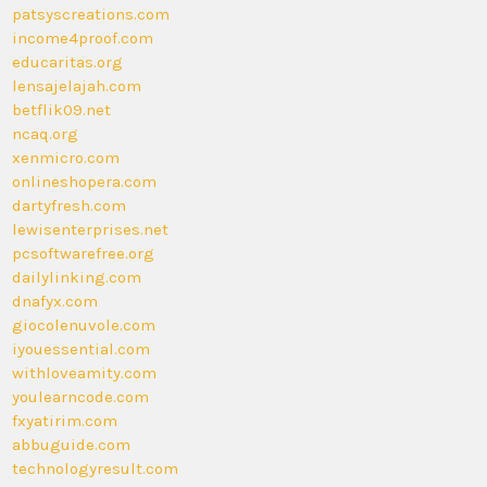
patsyscreations.com
income4proof.com
educaritas.org
lensajelajah.com
betflik09.net
ncaq.org
xenmicro.com
onlineshopera.com
dartyfresh.com
lewisenterprises.net
pcsoftwarefree.org
dailylinking.com
dnafyx.com
giocolenuvole.com
iyouessential.com
withloveamity.com
youlearncode.com
fxyatirim.com
abbuguide.com
technologyresult.com