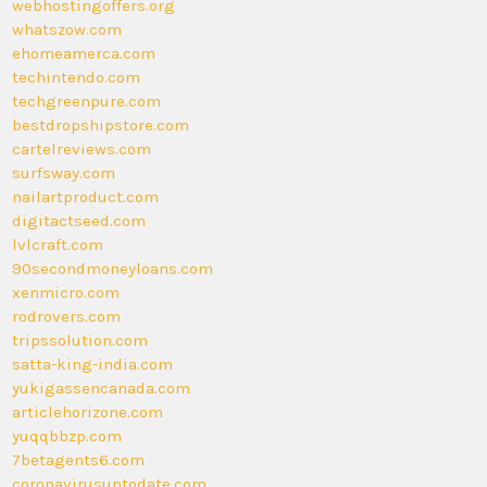
webhostingoffers.org
whatszow.com
ehomeamerca.com
techintendo.com
techgreenpure.com
bestdropshipstore.com
cartelreviews.com
surfsway.com
nailartproduct.com
digitactseed.com
lvlcraft.com
90secondmoneyloans.com
xenmicro.com
rodrovers.com
tripssolution.com
satta-king-india.com
yukigassencanada.com
articlehorizone.com
yuqqbbzp.com
7betagents6.com
coronavirusuptodate.com