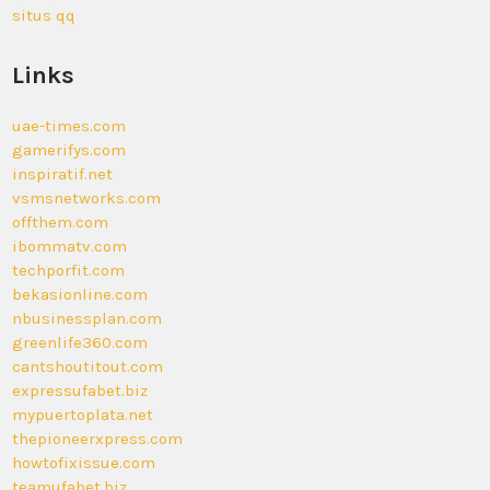
situs qq
Links
uae-times.com
gamerifys.com
inspiratif.net
vsmsnetworks.com
offthem.com
ibommatv.com
techporfit.com
bekasionline.com
nbusinessplan.com
greenlife360.com
cantshoutitout.com
expressufabet.biz
mypuertoplata.net
thepioneerxpress.com
howtofixissue.com
teamufabet.biz