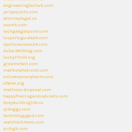
engineeringtechub.com
jerryescorts.com
attorneylegal.co
voomb.com
techgadgetpoint.com
tvsportsguide24.com
sportsreviews24.com
dubai360blog.com
lucky77slot.org
growmefast.com
mahkotahokislot.com
onlinecancerpharm.com
ufalek.org
mattress-disposal.com
happyflooringandcabinets.com
bodybuildinglife.co
qrdoggy.com
technologygud.com
realshocknews.com
pickgb.com