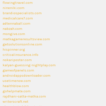
flowingtravel.com
nineniki.com
brandiospecialists.com
medicalcare7.com
adtennaball.com
nabzah.com
mongive.com
matkagameresultsview.com
getsolutionsonline.com
hispinner.org
criticalinsurance.info
nokariposter.com
kalyan-guessing-nightplay.com
gameofpanels.com
androidappsdownloader.com
usetimenow.com
healthblow.com
gohelpmate.com
rajdhani-satta-matka.com
writerscraft.net