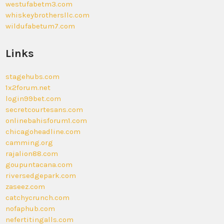
westufabetm3.com
whiskeybrothersllc.com
wildufabetum7.com
Links
stagehubs.com
1x2forum.net
login99bet.com
secretcourtesans.com
onlinebahisforum1.com
chicagoheadline.com
camming.org
rajalion88.com
goupuntacana.com
riversedgepark.com
zaseez.com
catchycrunch.com
nofaphub.com
nefertitingalls.com