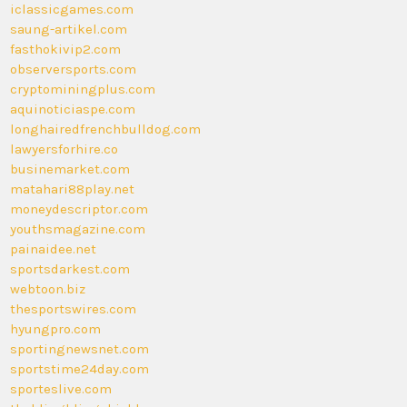
iclassicgames.com
saung-artikel.com
fasthokivip2.com
observersports.com
cryptominingplus.com
aquinoticiaspe.com
longhairedfrenchbulldog.com
lawyersforhire.co
businemarket.com
matahari88play.net
moneydescriptor.com
youthsmagazine.com
painaidee.net
sportsdarkest.com
webtoon.biz
thesportswires.com
hyungpro.com
sportingnewsnet.com
sportstime24day.com
sporteslive.com