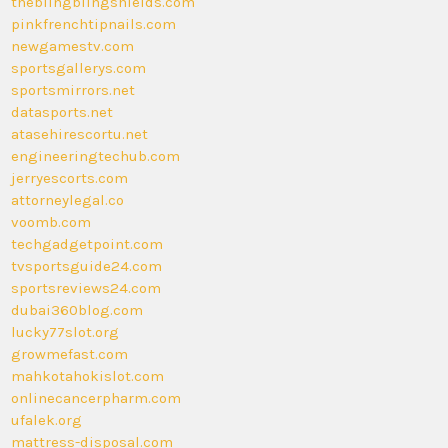
theblingblingshields.com
pinkfrenchtipnails.com
newgamestv.com
sportsgallerys.com
sportsmirrors.net
datasports.net
atasehirescortu.net
engineeringtechub.com
jerryescorts.com
attorneylegal.co
voomb.com
techgadgetpoint.com
tvsportsguide24.com
sportsreviews24.com
dubai360blog.com
lucky77slot.org
growmefast.com
mahkotahokislot.com
onlinecancerpharm.com
ufalek.org
mattress-disposal.com