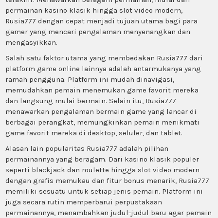
permainan kasino klasik hingga slot video modern,
Rusia777 dengan cepat menjadi tujuan utama bagi para
gamer yang mencari pengalaman menyenangkan dan
mengasyikkan.
Salah satu faktor utama yang membedakan Rusia777 dari
platform game online lainnya adalah antarmukanya yang
ramah pengguna. Platform ini mudah dinavigasi,
memudahkan pemain menemukan game favorit mereka
dan langsung mulai bermain. Selain itu, Rusia777
menawarkan pengalaman bermain game yang lancar di
berbagai perangkat, memungkinkan pemain menikmati
game favorit mereka di desktop, seluler, dan tablet.
Alasan lain popularitas Rusia777 adalah pilihan
permainannya yang beragam. Dari kasino klasik populer
seperti blackjack dan roulette hingga slot video modern
dengan grafis memukau dan fitur bonus menarik, Rusia777
memiliki sesuatu untuk setiap jenis pemain. Platform ini
juga secara rutin memperbarui perpustakaan
permainannya, menambahkan judul-judul baru agar pemain