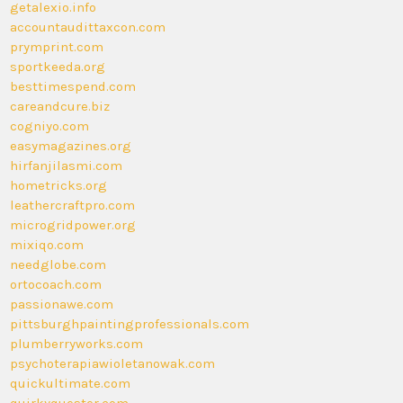
getalexio.info
accountaudittaxcon.com
prymprint.com
sportkeeda.org
besttimespend.com
careandcure.biz
cogniyo.com
easymagazines.org
hirfanjilasmi.com
hometricks.org
leathercraftpro.com
microgridpower.org
mixiqo.com
needglobe.com
ortocoach.com
passionawe.com
pittsburghpaintingprofessionals.com
plumberryworks.com
psychoterapiawioletanowak.com
quickultimate.com