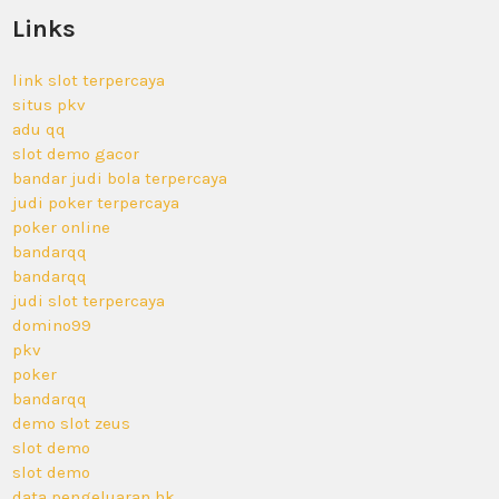
Links
link slot terpercaya
situs pkv
adu qq
slot demo gacor
bandar judi bola terpercaya
judi poker terpercaya
poker online
bandarqq
bandarqq
judi slot terpercaya
domino99
pkv
poker
bandarqq
demo slot zeus
slot demo
slot demo
data pengeluaran hk