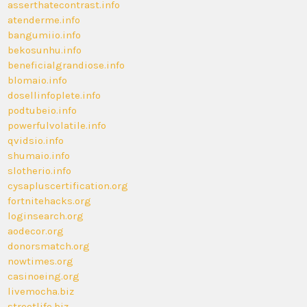
asserthatecontrast.info
atenderme.info
bangumiio.info
bekosunhu.info
beneficialgrandiose.info
blomaio.info
dosellinfoplete.info
podtubeio.info
powerfulvolatile.info
qvidsio.info
shumaio.info
slotherio.info
cysapluscertification.org
fortnitehacks.org
loginsearch.org
aodecor.org
donorsmatch.org
nowtimes.org
casinoeing.org
livemocha.biz
streetlife.biz