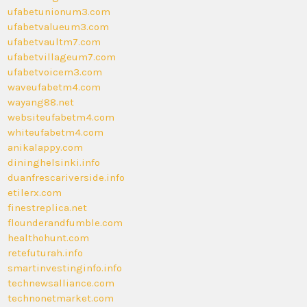
ufabetunionum3.com
ufabetvalueum3.com
ufabetvaultm7.com
ufabetvillageum7.com
ufabetvoicem3.com
waveufabetm4.com
wayang88.net
websiteufabetm4.com
whiteufabetm4.com
anikalappy.com
dininghelsinki.info
duanfrescariverside.info
etilerx.com
finestreplica.net
flounderandfumble.com
healthohunt.com
retefuturah.info
smartinvestinginfo.info
technewsalliance.com
technonetmarket.com