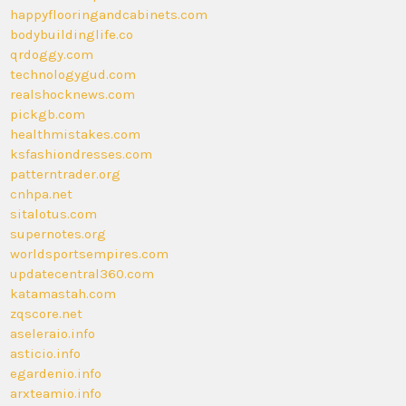
happyflooringandcabinets.com
bodybuildinglife.co
qrdoggy.com
technologygud.com
realshocknews.com
pickgb.com
healthmistakes.com
ksfashiondresses.com
patterntrader.org
cnhpa.net
sitalotus.com
supernotes.org
worldsportsempires.com
updatecentral360.com
katamastah.com
zqscore.net
aseleraio.info
asticio.info
egardenio.info
arxteamio.info