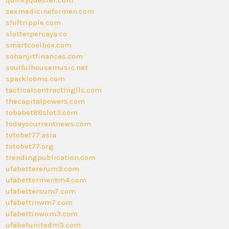
quirkyquester.com
sexmedicineformen.com
shiftripple.com
slotterpercaya.co
smartcoolbox.com
sohanjitfinances.com
soulfulhousemusic.net
sparklooms.com
tacticalcontractingllc.com
thecapitalpowers.com
tobabet88slot3.com
todayscurrentnews.com
totobet77.asia
totobet77.org
trendingpublication.com
ufabettererum3.com
ufabettermentm4.com
ufabettersum7.com
ufabettinwm7.com
ufabettinwum3.com
ufabetunitedm3.com