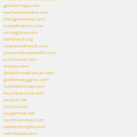
gamersrope.com
exellewebmedia.com
free-gamestop.com
sinbadtravels.com
ukmagzine.com
wareztech.org
usabestnetwork.com
jessepinkmanoutfit.com
umailsend.com
retarys.com
fasterformationcpf.com
goldensnuggles.com
lookbattlemap.com
buyrdpservice.com
yesport.net
tostylo.com
yougetthat.net
sportsnetclub.com
newbestcrypto.com
oxfordsave.com