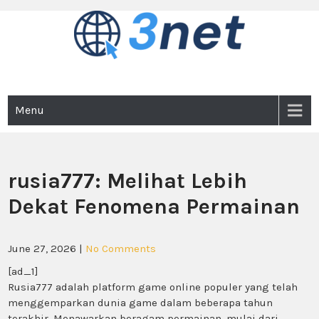
Skip
to
content
Slot PG Soft Terbaik dengan
Pilih slot PG Soft terbaik hari ini dengan RTP tertinggi dan
peluang menang besar. Slot gacor ini siap memberikan
kemenangan maksimal.
RTP Tertinggi, Slot Gacor
Menu
Hari Ini untuk Anda
rusia777: Melihat Lebih
Dekat Fenomena Permainan
June 27, 2026
|
No Comments
[ad_1]
Rusia777 adalah platform game online populer yang telah
menggemparkan dunia game dalam beberapa tahun
terakhir. Menawarkan beragam permainan, mulai dari