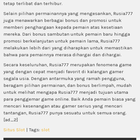
tetap terlibat dan terhibur.
Selain pilihan permainannya yang mengesankan, Rusia777
juga menawarkan berbagai bonus dan promosi untuk
memberi penghargaan kepada pemain atas kesetiaan
mereka. Dari bonus sambutan untuk pemain baru hingga
promosi berkelanjutan untuk pemain lama, Rusia777
melakukan lebih dari yang diharapkan untuk memastikan
bahwa para pemainnya merasa dihargai dan dihargai.
Secara keseluruhan, Rusia777 merupakan fenomena game
yang dengan cepat menjadi favorit di kalangan gamer
segala usia. Dengan antarmuka yang ramah pengguna,
beragam pilihan permainan, dan bonus berlimpah, mudah
untuk melihat mengapa Rusia777 menjadi tujuan utama
para penggemar game online. Baik Anda pemain biasa yang
mencari kesenangan atau gamer serius yang mencari
tantangan, Rusia777 punya sesuatu untuk semua orang.
[ad_2]
Situs Slot
| Tags:
slot