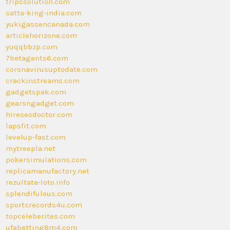
tripssolution.com
satta-king-india.com
yukigassencanada.com
articlehorizone.com
yuqqbbzp.com
7betagents6.com
coronavirusuptodate.com
crackinstreams.com
gadgetspak.com
gearsngadget.com
hireseodoctor.com
lapsfit.com
levelup-fast.com
mytreepla.net
pokersimulations.com
replicamanufactory.net
rezultate-loto.info
splendifulous.com
sportsrecords4u.com
topceleberites.com
ufabetting8m4.com