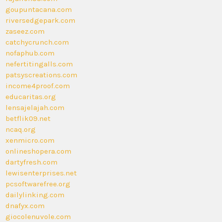
goupuntacana.com
riversedgepark.com
zaseez.com
catchycrunch.com
nofaphub.com
nefertitingalls.com
patsyscreations.com
income4proof.com
educaritas.org
lensajelajah.com
betflik09.net
ncaq.org
xenmicro.com
onlineshopera.com
dartyfresh.com
lewisenterprises.net
pcsoftwarefree.org
dailylinking.com
dnafyx.com
giocolenuvole.com