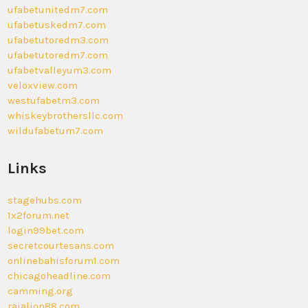
ufabetunitedm7.com
ufabetuskedm7.com
ufabetutoredm3.com
ufabetutoredm7.com
ufabetvalleyum3.com
veloxview.com
westufabetm3.com
whiskeybrothersllc.com
wildufabetum7.com
Links
stagehubs.com
1x2forum.net
login99bet.com
secretcourtesans.com
onlinebahisforum1.com
chicagoheadline.com
camming.org
rajalion88.com