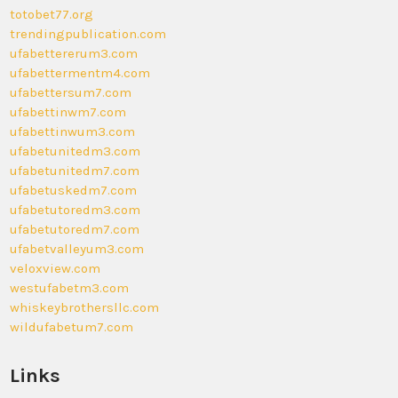
totobet77.org
trendingpublication.com
ufabettererum3.com
ufabettermentm4.com
ufabettersum7.com
ufabettinwm7.com
ufabettinwum3.com
ufabetunitedm3.com
ufabetunitedm7.com
ufabetuskedm7.com
ufabetutoredm3.com
ufabetutoredm7.com
ufabetvalleyum3.com
veloxview.com
westufabetm3.com
whiskeybrothersllc.com
wildufabetum7.com
Links