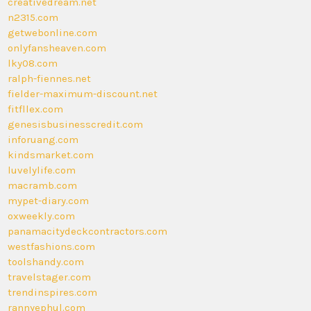
creativedream.net
n2315.com
getwebonline.com
onlyfansheaven.com
lky08.com
ralph-fiennes.net
fielder-maximum-discount.net
fitfllex.com
genesisbusinesscredit.com
inforuang.com
kindsmarket.com
luvelylife.com
macramb.com
mypet-diary.com
oxweekly.com
panamacitydeckcontractors.com
westfashions.com
toolshandy.com
travelstager.com
trendinspires.com
rannyephul.com