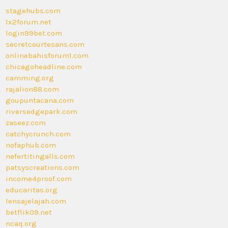
stagehubs.com
1x2forum.net
login99bet.com
secretcourtesans.com
onlinebahisforum1.com
chicagoheadline.com
camming.org
rajalion88.com
goupuntacana.com
riversedgepark.com
zaseez.com
catchycrunch.com
nofaphub.com
nefertitingalls.com
patsyscreations.com
income4proof.com
educaritas.org
lensajelajah.com
betflik09.net
ncaq.org