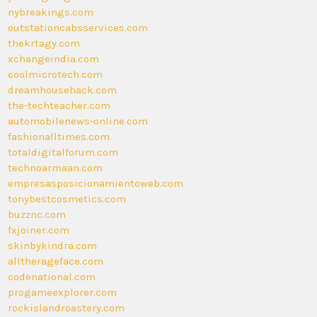
nybreakings.com
outstationcabsservices.com
thekrtagy.com
xchangeindia.com
coolmicrotech.com
dreamhousehack.com
the-techteacher.com
automobilenews-online.com
fashionalltimes.com
totaldigitalforum.com
technoarmaan.com
empresasposicionamientoweb.com
tonybestcosmetics.com
buzznc.com
fxjoiner.com
skinbykindra.com
alltherageface.com
codenational.com
progameexplorer.com
rockislandroastery.com