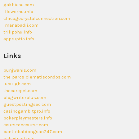
gakbiasa.com
iflowerhu.info
chicagocrystalconnection.com
imanabadii.com
trilipohu.info
appruptio.info
Links
punjwanis.com
the-parcs-clematiscondos.com
jusu-gb.com
thecarepet.com
blogwriterplus.com
guestpostingseo.com
casinogambitpro.info
pokerplaymasters.info
courseoncourse.com
bantinbatdongsan247.com
bahednog.info