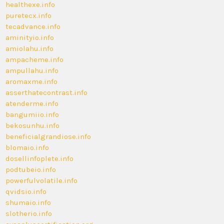
healthexe.info
puretecx.info
tecadvance.info
aminityio.info
amiolahu.info
ampacheme.info
ampullahu.info
aromaxme.info
asserthatecontrast.info
atenderme.info
bangumiio.info
bekosunhu.info
beneficialgrandiose.info
blomaio.info
dosellinfoplete.info
podtubeio.info
powerfulvolatile.info
qvidsio.info
shumaio.info
slotherio.info