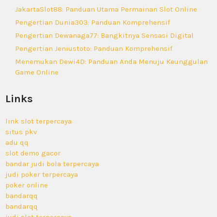
JakartaSlot88: Panduan Utama Permainan Slot Online
Pengertian Dunia303: Panduan Komprehensif
Pengertian Dewanaga77: Bangkitnya Sensasi Digital
Pengertian Jeniustoto: Panduan Komprehensif
Menemukan Dewi4D: Panduan Anda Menuju Keunggulan
Game Online
Links
link slot terpercaya
situs pkv
adu qq
slot demo gacor
bandar judi bola terpercaya
judi poker terpercaya
poker online
bandarqq
bandarqq