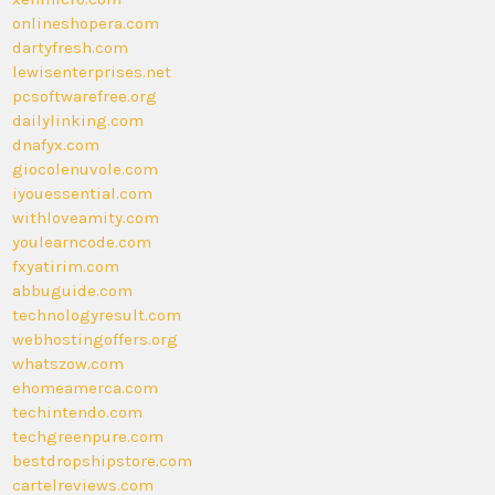
onlineshopera.com
dartyfresh.com
lewisenterprises.net
pcsoftwarefree.org
dailylinking.com
dnafyx.com
giocolenuvole.com
iyouessential.com
withloveamity.com
youlearncode.com
fxyatirim.com
abbuguide.com
technologyresult.com
webhostingoffers.org
whatszow.com
ehomeamerca.com
techintendo.com
techgreenpure.com
bestdropshipstore.com
cartelreviews.com