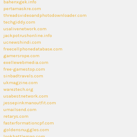
bahenxgek.info
pertamaskre.com
threadsvideoandphotodownloader.com
techgiddy.com
usalivenetwork.com
jackpotrushonline.info
ucnewshindi.com
freecellphonedatabase.com
gamersrope.com
exellewebmedia.com
free-gamestop.com
sinbadtravels.com
ukmagzine.com
wareztech.org
usabestnetwork.com
jessepinkmanoutfit.com
umailsend.com
retarys.com
fasterformationcpf.com
goldensnuggles.com
lookbattlemap.com