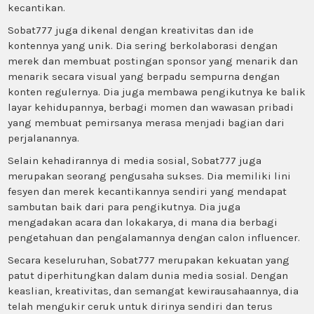
kecantikan.
Sobat777 juga dikenal dengan kreativitas dan ide
kontennya yang unik. Dia sering berkolaborasi dengan
merek dan membuat postingan sponsor yang menarik dan
menarik secara visual yang berpadu sempurna dengan
konten regulernya. Dia juga membawa pengikutnya ke balik
layar kehidupannya, berbagi momen dan wawasan pribadi
yang membuat pemirsanya merasa menjadi bagian dari
perjalanannya.
Selain kehadirannya di media sosial, Sobat777 juga
merupakan seorang pengusaha sukses. Dia memiliki lini
fesyen dan merek kecantikannya sendiri yang mendapat
sambutan baik dari para pengikutnya. Dia juga
mengadakan acara dan lokakarya, di mana dia berbagi
pengetahuan dan pengalamannya dengan calon influencer.
Secara keseluruhan, Sobat777 merupakan kekuatan yang
patut diperhitungkan dalam dunia media sosial. Dengan
keaslian, kreativitas, dan semangat kewirausahaannya, dia
telah mengukir ceruk untuk dirinya sendiri dan terus