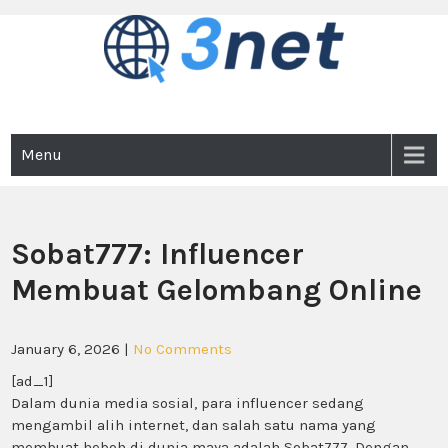
Skip
to
content
Slot PG Soft Terbaik dengan
Pilih slot PG Soft terbaik hari ini dengan RTP tertinggi dan
peluang menang besar. Slot gacor ini siap memberikan
kemenangan maksimal.
RTP Tertinggi, Slot Gacor
Menu
Hari Ini untuk Anda
Sobat777: Influencer
Membuat Gelombang Online
January 6, 2026
|
No Comments
[ad_1]
Dalam dunia media sosial, para influencer sedang
mengambil alih internet, dan salah satu nama yang
membuat heboh di dunia maya adalah Sobat777. Dengan