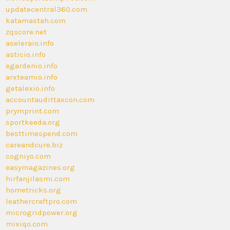
updatecentral360.com
katamastah.com
zqscore.net
aseleraio.info
asticio.info
egardenio.info
arxteamio.info
getalexio.info
accountaudittaxcon.com
prymprint.com
sportkeeda.org
besttimespend.com
careandcure.biz
cogniyo.com
easymagazines.org
hirfanjilasmi.com
hometricks.org
leathercraftpro.com
microgridpower.org
mixiqo.com