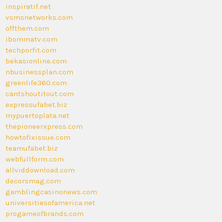
inspiratif.net
vsmsnetworks.com
offthem.com
ibommatv.com
techporfit.com
bekasionline.com
nbusinessplan.com
greenlife360.com
cantshoutitout.com
expressufabet.biz
mypuertoplata.net
thepioneerxpress.com
howtofixissue.com
teamufabet.biz
webfullform.com
allviddownload.com
decorsmag.com
gamblingcasinonews.com
universitiesofamerica.net
progameofbrands.com