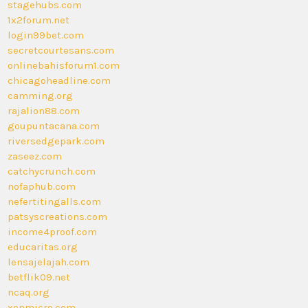
stagehubs.com
1x2forum.net
login99bet.com
secretcourtesans.com
onlinebahisforum1.com
chicagoheadline.com
camming.org
rajalion88.com
goupuntacana.com
riversedgepark.com
zaseez.com
catchycrunch.com
nofaphub.com
nefertitingalls.com
patsyscreations.com
income4proof.com
educaritas.org
lensajelajah.com
betflik09.net
ncaq.org
xenmicro.com