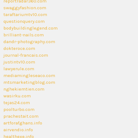
reportradar360.com
swaggyfashion.com
taraftariumtv10.com
questionquery.com
bodybuildinglegend.com
brilliant-nails.com
dandr-photography.com
dokteroce.com
journal-francais.com
justintv10.com
lawyerule.com
mediamingleseaco.com
mtsmarketingblog.com
nghekiemtien.com
wasirku.com
tejas24.com
poolturbo.com
prachestait.com
artforafghans.info
airvendio.info
healthexe.info