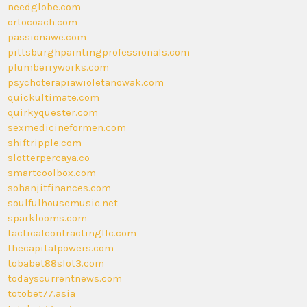
needglobe.com
ortocoach.com
passionawe.com
pittsburghpaintingprofessionals.com
plumberryworks.com
psychoterapiawioletanowak.com
quickultimate.com
quirkyquester.com
sexmedicineformen.com
shiftripple.com
slotterpercaya.co
smartcoolbox.com
sohanjitfinances.com
soulfulhousemusic.net
sparklooms.com
tacticalcontractingllc.com
thecapitalpowers.com
tobabet88slot3.com
todayscurrentnews.com
totobet77.asia