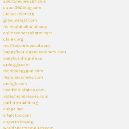
sportsreviews24.com
dubai360blog.com
lucky77slot.org
growmefast.com
mahkotahokislot.com
onlinecancerpharm.com
ufalek.org
mattress-disposal.com
happyflooringandcabinets.com
bodybuildinglife.co
qrdoggy.com
technologygud.com
realshocknews.com
pickgb.com
healthmistakes.com
ksfashiondresses.com
patterntrader.org
cnhpa.net
sitalotus.com
supernotes.org
worldsportsempires.com