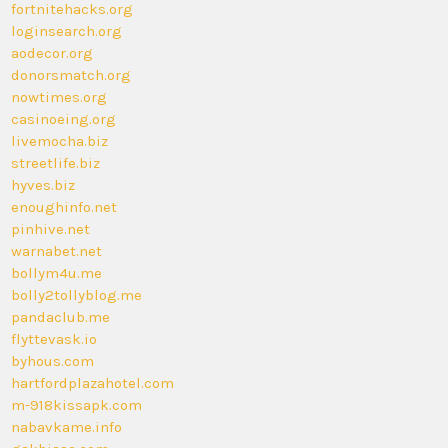
fortnitehacks.org
loginsearch.org
aodecor.org
donorsmatch.org
nowtimes.org
casinoeing.org
livemocha.biz
streetlife.biz
hyves.biz
enoughinfo.net
pinhive.net
warnabet.net
bollym4u.me
bolly2tollyblog.me
pandaclub.me
flyttevask.io
byhous.com
hartfordplazahotel.com
m-918kissapk.com
nabavkame.info