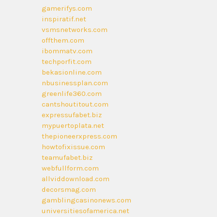
gamerifys.com
inspiratif.net
vsmsnetworks.com
offthem.com
ibommatv.com
techporfit.com
bekasionline.com
nbusinessplan.com
greenlife360.com
cantshoutitout.com
expressufabet.biz
mypuertoplata.net
thepioneerxpress.com
howtofixissue.com
teamufabet.biz
webfullform.com
allviddownload.com
decorsmag.com
gamblingcasinonews.com
universitiesofamerica.net