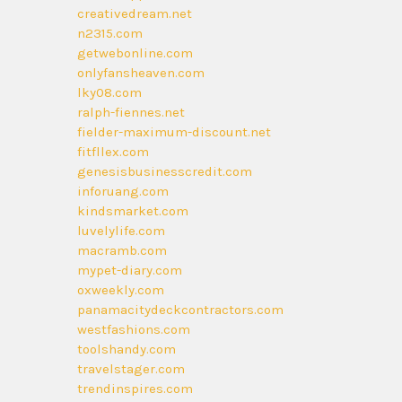
creativedream.net
n2315.com
getwebonline.com
onlyfansheaven.com
lky08.com
ralph-fiennes.net
fielder-maximum-discount.net
fitfllex.com
genesisbusinesscredit.com
inforuang.com
kindsmarket.com
luvelylife.com
macramb.com
mypet-diary.com
oxweekly.com
panamacitydeckcontractors.com
westfashions.com
toolshandy.com
travelstager.com
trendinspires.com