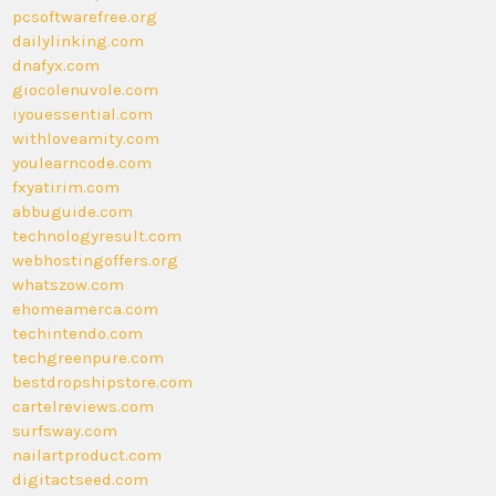
pcsoftwarefree.org
dailylinking.com
dnafyx.com
giocolenuvole.com
iyouessential.com
withloveamity.com
youlearncode.com
fxyatirim.com
abbuguide.com
technologyresult.com
webhostingoffers.org
whatszow.com
ehomeamerca.com
techintendo.com
techgreenpure.com
bestdropshipstore.com
cartelreviews.com
surfsway.com
nailartproduct.com
digitactseed.com