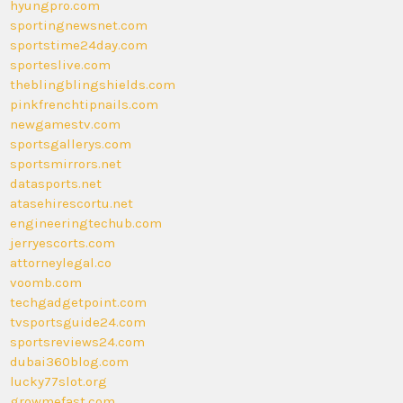
hyungpro.com
sportingnewsnet.com
sportstime24day.com
sporteslive.com
theblingblingshields.com
pinkfrenchtipnails.com
newgamestv.com
sportsgallerys.com
sportsmirrors.net
datasports.net
atasehirescortu.net
engineeringtechub.com
jerryescorts.com
attorneylegal.co
voomb.com
techgadgetpoint.com
tvsportsguide24.com
sportsreviews24.com
dubai360blog.com
lucky77slot.org
growmefast.com