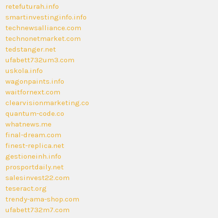
retefuturah.info
smartinvestinginfo.info
technewsalliance.com
technonetmarket.com
tedstanger.net
ufabett732um3.com
uskola.info
wagonpaints.info
waitfornext.com
clearvisionmarketing.co
quantum-code.co
whatnews.me
final-dream.com
finest-replica.net
gestioneinh.info
prosportdaily.net
salesinvest22.com
teseract.org
trendy-ama-shop.com
ufabett732m7.com