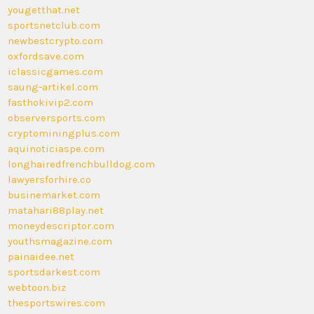
yougetthat.net
sportsnetclub.com
newbestcrypto.com
oxfordsave.com
iclassicgames.com
saung-artikel.com
fasthokivip2.com
observersports.com
cryptominingplus.com
aquinoticiaspe.com
longhairedfrenchbulldog.com
lawyersforhire.co
businemarket.com
matahari88play.net
moneydescriptor.com
youthsmagazine.com
painaidee.net
sportsdarkest.com
webtoon.biz
thesportswires.com