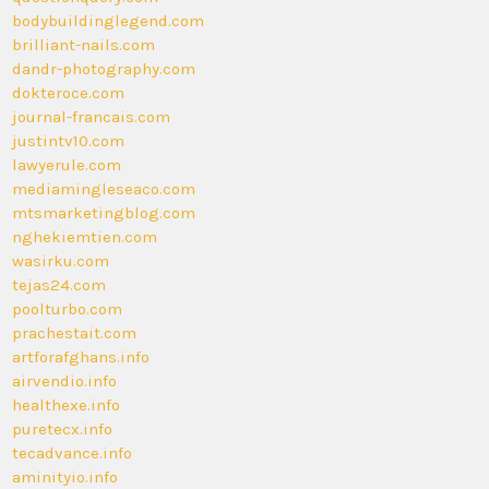
bodybuildinglegend.com
brilliant-nails.com
dandr-photography.com
dokteroce.com
journal-francais.com
justintv10.com
lawyerule.com
mediamingleseaco.com
mtsmarketingblog.com
nghekiemtien.com
wasirku.com
tejas24.com
poolturbo.com
prachestait.com
artforafghans.info
airvendio.info
healthexe.info
puretecx.info
tecadvance.info
aminityio.info