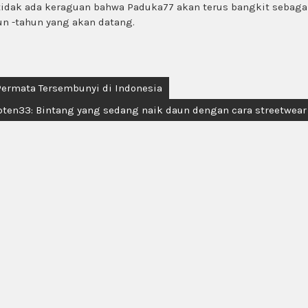
tidak ada keraguan bahwa Paduka77 akan terus bangkit sebaga
n -tahun yang akan datang.
Permata Tersembunyi di Indonesia
pten33: Bintang yang sedang naik daun dengan cara streetwear