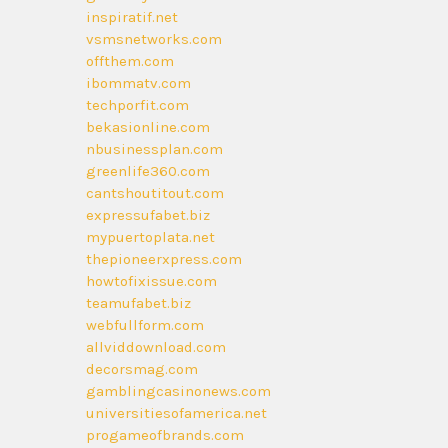
inspiratif.net
vsmsnetworks.com
offthem.com
ibommatv.com
techporfit.com
bekasionline.com
nbusinessplan.com
greenlife360.com
cantshoutitout.com
expressufabet.biz
mypuertoplata.net
thepioneerxpress.com
howtofixissue.com
teamufabet.biz
webfullform.com
allviddownload.com
decorsmag.com
gamblingcasinonews.com
universitiesofamerica.net
progameofbrands.com