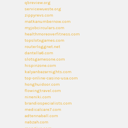
qbreview.org
servicewueste.org
zippyrevs.com
matkanumbernow.com
myjobcirculars.com
healthmoreoverfitness.com
topslotxgames.com
routerloggnet.net
dantella6.com
slotsgamesone.com
hispinzone.com
kalyanbazarnights.com
top-online-casino-usa.com
honghuidoor.com
flowingtravel.com
nineniki.com
brandiospecialists.com
medicalcare7.com
adtennaball.com
nabzah.com