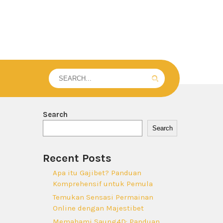
r Hari Ini untuk Anda
kan kemenangan maksimal.
Search
Search
Recent Posts
Apa itu Gajibet? Panduan
Komprehensif untuk Pemula
Temukan Sensasi Permainan
Online dengan Majestibet
Memahami Saung4D: Panduan