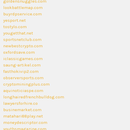
goldensnuggles.com
lookbattlemap.com
buyrdpservice.com
yesport.net
tostylo.com
yougetthat.net
sportsnetclub.com
newbestcrypto.com
oxfordsave.com
iclassicgames.com
saung-artikel.com
fasthokivip2.com
observersports.com
cryptominingplus.com
aquinoticiaspe.com
longhairedfrenchbulldog.com
lawyersforhire.co
businemarket.com
matahari88play.net
moneydescriptor.com
youthsmagazine.com