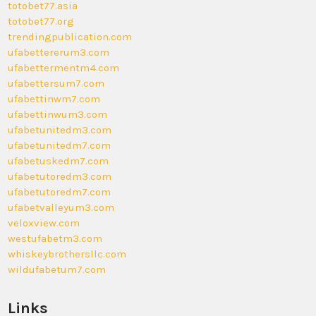
totobet77.asia
totobet77.org
trendingpublication.com
ufabettererum3.com
ufabettermentm4.com
ufabettersum7.com
ufabettinwm7.com
ufabettinwum3.com
ufabetunitedm3.com
ufabetunitedm7.com
ufabetuskedm7.com
ufabetutoredm3.com
ufabetutoredm7.com
ufabetvalleyum3.com
veloxview.com
westufabetm3.com
whiskeybrothersllc.com
wildufabetum7.com
Links