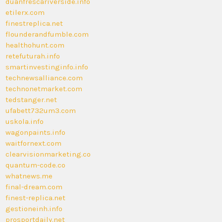
duanfrescariverside.info
etilerx.com
finestreplica.net
flounderandfumble.com
healthohunt.com
retefuturah.info
smartinvestinginfo.info
technewsalliance.com
technonetmarket.com
tedstanger.net
ufabett732um3.com
uskola.info
wagonpaints.info
waitfornext.com
clearvisionmarketing.co
quantum-code.co
whatnews.me
final-dream.com
finest-replica.net
gestioneinh.info
prosportdaily.net