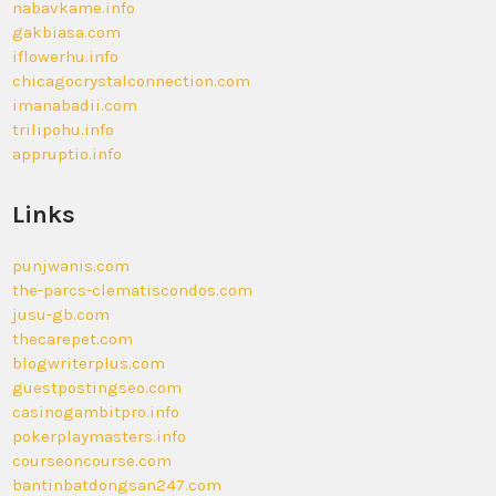
nabavkame.info
gakbiasa.com
iflowerhu.info
chicagocrystalconnection.com
imanabadii.com
trilipohu.info
appruptio.info
Links
punjwanis.com
the-parcs-clematiscondos.com
jusu-gb.com
thecarepet.com
blogwriterplus.com
guestpostingseo.com
casinogambitpro.info
pokerplaymasters.info
courseoncourse.com
bantinbatdongsan247.com