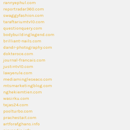
rannyephul.com
reportradar360.com
swaggyfashion.com
taraftariumtv10.com
questionquery.com
bodybuildinglegend.com
brilliant-nails.com
dandr-photography.com
dokteroce.com
journal-francais.com
justintv10.com
lawyerule.com
mediamingleseaco.com
mtsmarketingblog.com
nghekiemtien.com
wasirku.com
tejas24.com
poolturbo.com
prachestait.com
artforafghans.info