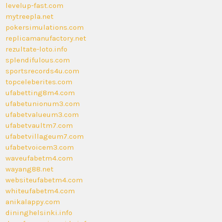
levelup-fast.com
mytreepla.net
pokersimulations.com
replicamanufactory.net
rezultate-loto.info
splendifulous.com
sportsrecords4u.com
topceleberites.com
ufabetting8m4.com
ufabetunionum3.com
ufabetvalueum3.com
ufabetvaultm7.com
ufabetvillageum7.com
ufabetvoicem3.com
waveufabetm4.com
wayang88.net
websiteufabetm4.com
whiteufabetm4.com
anikalappy.com
dininghelsinki.info