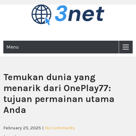
Skip
to
content
Slot PG Soft Terbaik dengan
Pilih slot PG Soft terbaik hari ini dengan RTP tertinggi dan
peluang menang besar. Slot gacor ini siap memberikan
kemenangan maksimal.
RTP Tertinggi, Slot Gacor
Menu
Hari Ini untuk Anda
Temukan dunia yang
menarik dari OnePlay77:
tujuan permainan utama
Anda
February 25, 2025
|
No Comments