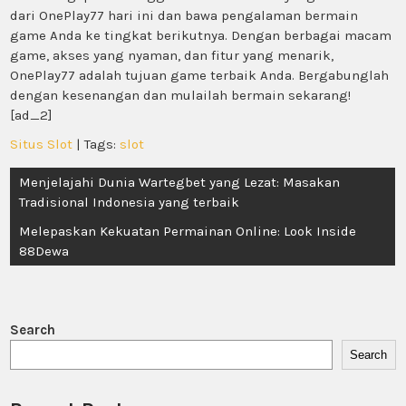
dari OnePlay77 hari ini dan bawa pengalaman bermain
game Anda ke tingkat berikutnya. Dengan berbagai macam
game, akses yang nyaman, dan fitur yang menarik,
OnePlay77 adalah tujuan game terbaik Anda. Bergabunglah
dengan kesenangan dan mulailah bermain sekarang!
[ad_2]
Situs Slot
| Tags:
slot
Post
Menjelajahi Dunia Wartegbet yang Lezat: Masakan
navigation
Tradisional Indonesia yang terbaik
Melepaskan Kekuatan Permainan Online: Look Inside
88Dewa
Search
Search