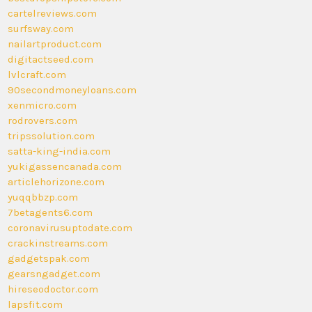
cartelreviews.com
surfsway.com
nailartproduct.com
digitactseed.com
lvlcraft.com
90secondmoneyloans.com
xenmicro.com
rodrovers.com
tripssolution.com
satta-king-india.com
yukigassencanada.com
articlehorizone.com
yuqqbbzp.com
7betagents6.com
coronavirusuptodate.com
crackinstreams.com
gadgetspak.com
gearsngadget.com
hireseodoctor.com
lapsfit.com