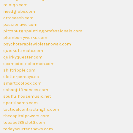
mixiqo.com
needglobe.com
ortocoach.com
passionawe.com
pittsburghpaintingprofessionals.com
plumberryworks.com
psychoterapiawioletanowak.com
quickultimate.com
quirkyquester.com
sexmedicineformen.com
shiftripple.com
slotterpercaya.co
smartcoolbox.com
sohanjitfinances.com
soulfulhousemusic.net
sparklooms.com
tacticalcontractingllc.com
thecapitalpowers.com
tobabet88slot3.com
todayscurrentnews.com