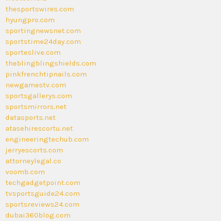
thesportswires.com
hyungpro.com
sportingnewsnet.com
sportstime24day.com
sporteslive.com
theblingblingshields.com
pinkfrenchtipnails.com
newgamestv.com
sportsgallerys.com
sportsmirrors.net
datasports.net
atasehirescortu.net
engineeringtechub.com
jerryescorts.com
attorneylegal.co
voomb.com
techgadgetpoint.com
tvsportsguide24.com
sportsreviews24.com
dubai360blog.com