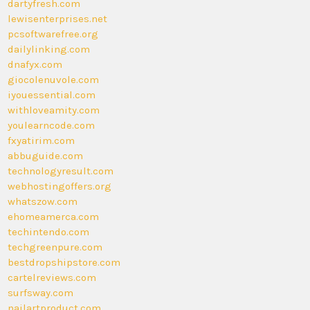
dartyfresh.com
lewisenterprises.net
pcsoftwarefree.org
dailylinking.com
dnafyx.com
giocolenuvole.com
iyouessential.com
withloveamity.com
youlearncode.com
fxyatirim.com
abbuguide.com
technologyresult.com
webhostingoffers.org
whatszow.com
ehomeamerca.com
techintendo.com
techgreenpure.com
bestdropshipstore.com
cartelreviews.com
surfsway.com
nailartproduct.com