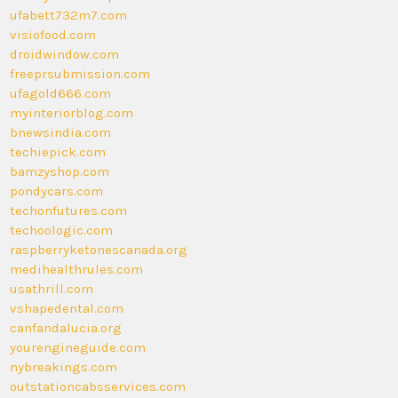
ufabett732m7.com
visiofood.com
droidwindow.com
freeprsubmission.com
ufagold666.com
myinteriorblog.com
bnewsindia.com
techiepick.com
bamzyshop.com
pondycars.com
techonfutures.com
techoologic.com
raspberryketonescanada.org
medihealthrules.com
usathrill.com
vshapedental.com
canfandalucia.org
yourengineguide.com
nybreakings.com
outstationcabsservices.com