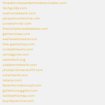
threadsvideoandphotodownloader.com
techgiddy.com
usalivenetwork.com
jackpotrushonline.info
ucnewshindi.com
freecellphonedatabase.com
gamersrope.com
exellewebmedia.com
free-gamestop.com
sinbadtravels.com
ukmagzine.com
wareztech.org
usabestnetwork.com
jessepinkmanoutfit.com
umailsend.com
retarys.com
fasterformationcpf.com
goldensnuggles.com
lookbattlemap.com
buyrdpservice.com