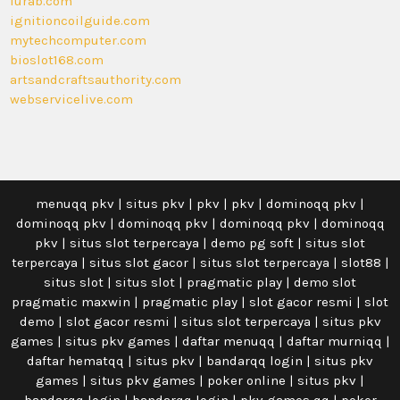
lurab.com
ignitioncoilguide.com
mytechcomputer.com
bioslot168.com
artsandcraftsauthority.com
webservicelive.com
menuqq pkv
|
situs pkv
|
pkv
|
pkv
|
dominoqq pkv
|
dominoqq pkv
|
dominoqq pkv
|
dominoqq pkv
|
dominoqq
pkv
|
situs slot terpercaya
|
demo pg soft
|
situs slot
terpercaya
|
situs slot gacor
|
situs slot terpercaya
|
slot88
|
situs slot
|
situs slot
|
pragmatic play
|
demo slot
pragmatic maxwin
|
pragmatic play
|
slot gacor resmi
|
slot
demo
|
slot gacor resmi
|
situs slot terpercaya
|
situs pkv
games
|
situs pkv games
|
daftar menuqq
|
daftar murniqq
|
daftar hematqq
|
situs pkv
|
bandarqq login
|
situs pkv
games
|
situs pkv games
|
poker online
|
situs pkv
|