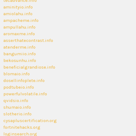
tecadvance.info
aminityio.info
amiolahu.info
ampacheme.info
ampullahu.info
aromaxme.info
asserthatecontrast.info
atenderme.info
bangumiio.info
bekosunhu.info
beneficialgrandiose.info
blomaio.info
dosellinfoplete.info
podtubeio.info
powerfulvolatile.info
qvidsio.info
shumaio.info
slotherio.info
cysapluscertification.org
fortnitehacks.org
loginsearch.org