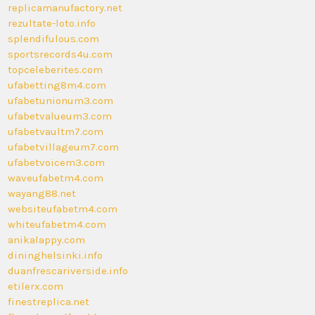
replicamanufactory.net
rezultate-loto.info
splendifulous.com
sportsrecords4u.com
topceleberites.com
ufabetting8m4.com
ufabetunionum3.com
ufabetvalueum3.com
ufabetvaultm7.com
ufabetvillageum7.com
ufabetvoicem3.com
waveufabetm4.com
wayang88.net
websiteufabetm4.com
whiteufabetm4.com
anikalappy.com
dininghelsinki.info
duanfrescariverside.info
etilerx.com
finestreplica.net