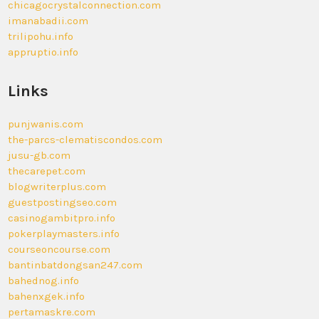
chicagocrystalconnection.com
imanabadii.com
trilipohu.info
appruptio.info
Links
punjwanis.com
the-parcs-clematiscondos.com
jusu-gb.com
thecarepet.com
blogwriterplus.com
guestpostingseo.com
casinogambitpro.info
pokerplaymasters.info
courseoncourse.com
bantinbatdongsan247.com
bahednog.info
bahenxgek.info
pertamaskre.com