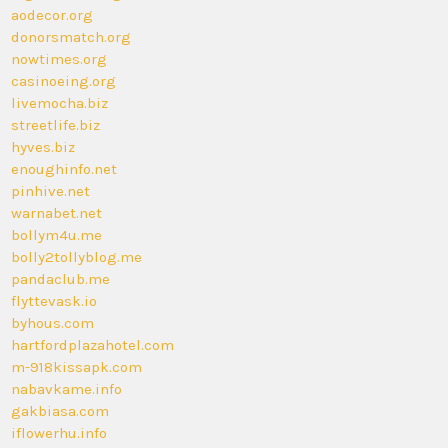
aodecor.org
donorsmatch.org
nowtimes.org
casinoeing.org
livemocha.biz
streetlife.biz
hyves.biz
enoughinfo.net
pinhive.net
warnabet.net
bollym4u.me
bolly2tollyblog.me
pandaclub.me
flyttevask.io
byhous.com
hartfordplazahotel.com
m-918kissapk.com
nabavkame.info
gakbiasa.com
iflowerhu.info