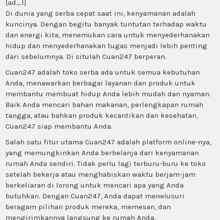
[ad_1]
Di dunia yang serba cepat saat ini, kenyamanan adalah
kuncinya. Dengan begitu banyak tuntutan terhadap waktu
dan energi kita, menemukan cara untuk menyederhanakan
hidup dan menyederhanakan tugas menjadi lebih penting
dari sebelumnya. Di situlah Cuan247 berperan.
Cuan247 adalah toko serba ada untuk semua kebutuhan
Anda, menawarkan berbagai layanan dan produk untuk
membantu membuat hidup Anda lebih mudah dan nyaman.
Baik Anda mencari bahan makanan, perlengkapan rumah
tangga, atau bahkan produk kecantikan dan kesehatan,
Cuan247 siap membantu Anda.
Salah satu fitur utama Cuan247 adalah platform online-nya,
yang memungkinkan Anda berbelanja dari kenyamanan
rumah Anda sendiri. Tidak perlu lagi terburu-buru ke toko
setelah bekerja atau menghabiskan waktu berjam-jam
berkeliaran di lorong untuk mencari apa yang Anda
butuhkan. Dengan Cuan247, Anda dapat menelusuri
beragam pilihan produk mereka, memesan, dan
mengirimkannya langsung ke rumah Anda.