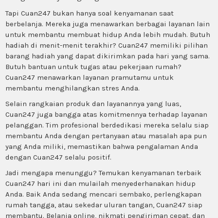
Tapi Cuan247 bukan hanya soal kenyamanan saat
berbelanja. Mereka juga menawarkan berbagai layanan lain
untuk membantu membuat hidup Anda lebih mudah. Butuh
hadiah di menit-menit terakhir? Cuan247 memiliki pilihan
barang hadiah yang dapat dikirimkan pada hari yang sama.
Butuh bantuan untuk tugas atau pekerjaan rumah?
Cuan247 menawarkan layanan pramutamu untuk
membantu menghilangkan stres Anda.
Selain rangkaian produk dan layanannya yang luas,
Cuan247 juga bangga atas komitmennya terhadap layanan
pelanggan. Tim profesional berdedikasi mereka selalu siap
membantu Anda dengan pertanyaan atau masalah apa pun
yang Anda miliki, memastikan bahwa pengalaman Anda
dengan Cuan247 selalu positif.
Jadi mengapa menunggu? Temukan kenyamanan terbaik
Cuan247 hari ini dan mulailah menyederhanakan hidup
Anda. Baik Anda sedang mencari sembako, perlengkapan
rumah tangga, atau sekedar uluran tangan, Cuan247 siap
membantu. Belanja online, nikmati pengiriman cepat, dan