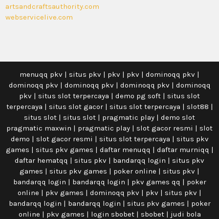
artsandcraftsauthority.com
webservicelive.com
menuqq pkv
|
situs pkv
|
pkv
|
pkv
|
dominoqq pkv
|
dominoqq pkv
|
dominoqq pkv
|
dominoqq pkv
|
dominoqq
pkv
|
situs slot terpercaya
|
demo pg soft
|
situs slot
terpercaya
|
situs slot gacor
|
situs slot terpercaya
|
slot88
|
situs slot
|
situs slot
|
pragmatic play
|
demo slot
pragmatic maxwin
|
pragmatic play
|
slot gacor resmi
|
slot
demo
|
slot gacor resmi
|
situs slot terpercaya
|
situs pkv
games
|
situs pkv games
|
daftar menuqq
|
daftar murniqq
|
daftar hematqq
|
situs pkv
|
bandarqq login
|
situs pkv
games
|
situs pkv games
|
poker online
|
situs pkv
|
bandarqq login
|
bandarqq login
|
pkv games qq
|
poker
online
|
pkv games
|
dominoqq pkv
|
pkv
|
situs pkv
|
bandarqq login
|
bandarqq login
|
situs pkv games
|
poker
online
|
pkv games
|
login sbobet
|
sbobet
|
judi bola