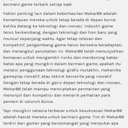
bermain game terbaik setiap saat.
Faktor penting lain dalam keberhasilan Mekar88 adalah
kemampuan mereka untuk tetap berada di depan kurva
ketika datang ke teknologi dan inovasi. Industri game
terus berkembang, dengan teknologi dan tren baru yang
muncul sepanjang waktu. Agar tetap relevan dan
kompetitif, pengembang game harus bersedia beradaptasi
dan merangkul perubahan ini. Mekar88 telah menunjukkan
kemauan untuk mengambil risiko dan mendorong batas-
batas apa yang mungkin dalam bermain game, apakah itu
melalui penggunaan teknologi grafis mutakhir, mekanika
gameplay inovatif, atau teknik bercerita yang inovatif.
Dengan tetap berada di garis depan teknologi dan inovasi,
Mekar88 telah mampu menciptakan permainan yang
menonjol dari kompetisi dan menarik perhatian para
pemain di seluruh dunia.
Tapi mungkin rahasia terbesar untuk kesuksesan Mekar88
adalah hasrat mereka untuk bermain game. Tim di Mekar88
terdiri dari gamer yang bersemangat yang menyukai apa