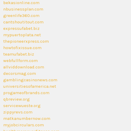
bekasionline.com
nbusinessplan.com
greenlife360.com
cantshoutitout.com
expressufabet.biz
mypuertoplata.net
thepioneerxpress.com
howtofixissue.com
teamufabet.biz
webfullform.com
allviddownload.com
decorsmag.com
gamblingcasinonews.com
universitiesofamerica.net
progameofbrands.com
qbreview.org
servicewueste.org
zippyrevs.com
matkanumbernow.com
myjobcirculars.com