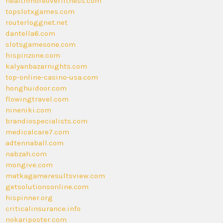
healthmoreoverfitness.com
topslotxgames.com
routerloggnet.net
dantella6.com
slotsgamesone.com
hispinzone.com
kalyanbazarnights.com
top-online-casino-usa.com
honghuidoor.com
flowingtravel.com
nineniki.com
brandiospecialists.com
medicalcare7.com
adtennaball.com
nabzah.com
mongive.com
matkagameresultsview.com
getsolutionsonline.com
hispinner.org
criticalinsurance.info
nokariposter.com