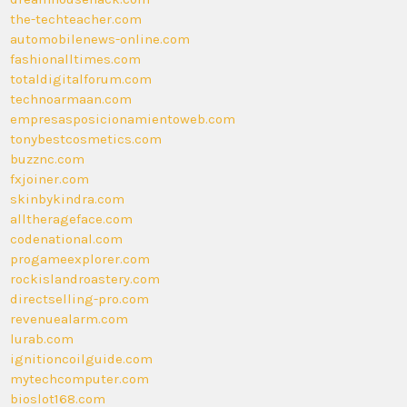
the-techteacher.com
automobilenews-online.com
fashionalltimes.com
totaldigitalforum.com
technoarmaan.com
empresasposicionamientoweb.com
tonybestcosmetics.com
buzznc.com
fxjoiner.com
skinbykindra.com
alltherageface.com
codenational.com
progameexplorer.com
rockislandroastery.com
directselling-pro.com
revenuealarm.com
lurab.com
ignitioncoilguide.com
mytechcomputer.com
bioslot168.com