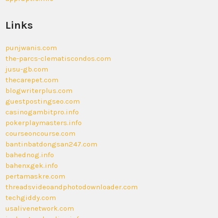
Links
punjwanis.com
the-parcs-clematiscondos.com
jusu-gb.com
thecarepet.com
blogwriterplus.com
guestpostingseo.com
casinogambitpro.info
pokerplaymasters.info
courseoncourse.com
bantinbatdongsan247.com
bahednog.info
bahenxgek.info
pertamaskre.com
threadsvideoandphotodownloader.com
techgiddy.com
usalivenetwork.com