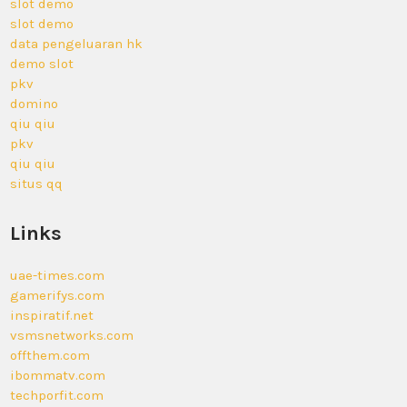
slot demo
slot demo
data pengeluaran hk
demo slot
pkv
domino
qiu qiu
pkv
qiu qiu
situs qq
Links
uae-times.com
gamerifys.com
inspiratif.net
vsmsnetworks.com
offthem.com
ibommatv.com
techporfit.com