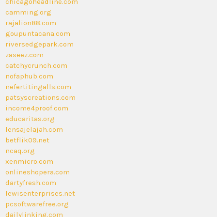
chicagoheadline.com
camming.org
rajalion88.com
goupuntacana.com
riversedgepark.com
zaseez.com
catchycrunch.com
nofaphub.com
nefertitingalls.com
patsyscreations.com
income4proof.com
educaritas.org
lensajelajah.com
betflik09.net
ncaq.org
xenmicro.com
onlineshopera.com
dartyfresh.com
lewisenterprises.net
pcsoftwarefree.org
dailylinking.com