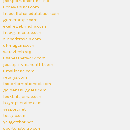
jackpotrushonline.info
ucnewshindi.com
freecellphonedatabase.com
gamersrope.com
exellewebmedia.com
free-gamestop.com
sinbadtravels.com
ukmagzine.com
wareztech.org
usabestnetwork.com
jessepinkmanoutfit.com
umailsend.com
retarys.com
fasterformationcpf.com
goldensnuggles.com
lookbattlemap.com
buyrdpservice.com
yesport.net
tostylo.com
yougetthat.net
sportsnetclub.com