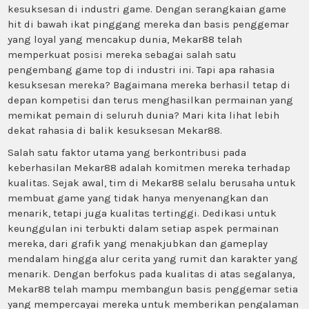
kesuksesan di industri game. Dengan serangkaian game
hit di bawah ikat pinggang mereka dan basis penggemar
yang loyal yang mencakup dunia, Mekar88 telah
memperkuat posisi mereka sebagai salah satu
pengembang game top di industri ini. Tapi apa rahasia
kesuksesan mereka? Bagaimana mereka berhasil tetap di
depan kompetisi dan terus menghasilkan permainan yang
memikat pemain di seluruh dunia? Mari kita lihat lebih
dekat rahasia di balik kesuksesan Mekar88.
Salah satu faktor utama yang berkontribusi pada
keberhasilan Mekar88 adalah komitmen mereka terhadap
kualitas. Sejak awal, tim di Mekar88 selalu berusaha untuk
membuat game yang tidak hanya menyenangkan dan
menarik, tetapi juga kualitas tertinggi. Dedikasi untuk
keunggulan ini terbukti dalam setiap aspek permainan
mereka, dari grafik yang menakjubkan dan gameplay
mendalam hingga alur cerita yang rumit dan karakter yang
menarik. Dengan berfokus pada kualitas di atas segalanya,
Mekar88 telah mampu membangun basis penggemar setia
yang mempercayai mereka untuk memberikan pengalaman