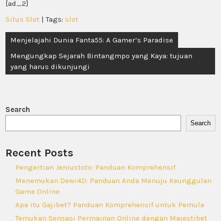
[ad_2]
Situs Slot
| Tags:
slot
Post
Menjelajahi Dunia Fanta55: A Gamer’s Paradise
navigation
Mengungkap Sejarah Bintangmpo yang Kaya: tujuan
yang harus dikunjungi
Search
Search
Recent Posts
Pengertian Jeniustoto: Panduan Komprehensif
Menemukan Dewi4D: Panduan Anda Menuju Keunggulan
Game Online
Apa itu Gajibet? Panduan Komprehensif untuk Pemula
Temukan Sensasi Permainan Online dengan Majestibet