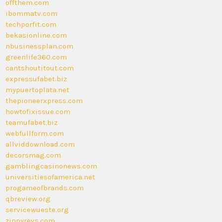
offthem.com
ibommatv.com
techporfit.com
bekasionline.com
nbusinessplan.com
greenlife360.com
cantshoutitout.com
expressufabet.biz
mypuertoplata.net
thepioneerxpress.com
howtofixissue.com
teamufabet.biz
webfullform.com
allviddownload.com
decorsmag.com
gamblingcasinonews.com
universitiesofamerica.net
progameofbrands.com
qbreview.org
servicewueste.org
zippyrevs.com