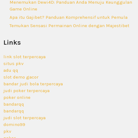
Menemukan Dewi4D: Panduan Anda Menuju Keunggulan
Game Online
Apa itu Gajibet? Panduan Komprehensif untuk Pemula
Temukan Sensasi Permainan Online dengan Majestibet
Links
link slot terpercaya
situs pkv
adu qq
slot demo gacor
bandar judi bola terpercaya
judi poker terpercaya
poker online
bandarqq
bandarqq
judi slot terpercaya
domino99
pkv