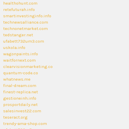
healthohunt.com
retefuturah.info
smartinvestinginfo.info
technewsalliance.com
technonetmarket.com
tedstanger.net
ufabett732um3.com
uskola.info
wagonpaints.info
waitfornext.com
clearvisionmarketing.co
quantum-code.co
whatnews.me
final-dream.com
finest-replica.net
gestioneinh.info
prosportdaily.net
salesinvest22.com
teseract.org
trendy-ama-shop.com