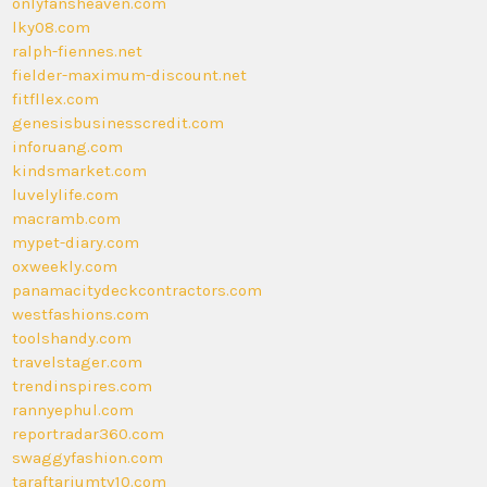
onlyfansheaven.com
lky08.com
ralph-fiennes.net
fielder-maximum-discount.net
fitfllex.com
genesisbusinesscredit.com
inforuang.com
kindsmarket.com
luvelylife.com
macramb.com
mypet-diary.com
oxweekly.com
panamacitydeckcontractors.com
westfashions.com
toolshandy.com
travelstager.com
trendinspires.com
rannyephul.com
reportradar360.com
swaggyfashion.com
taraftariumtv10.com