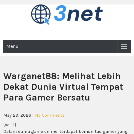
Skip
to
content
Slot PG Soft Terbaik dengan
Pilih slot PG Soft terbaik hari ini dengan RTP tertinggi dan
peluang menang besar. Slot gacor ini siap memberikan
kemenangan maksimal.
RTP Tertinggi, Slot Gacor
Menu
Hari Ini untuk Anda
Warganet88: Melihat Lebih
Dekat Dunia Virtual Tempat
Para Gamer Bersatu
May 29, 2026
|
No Comments
[ad_1]
Dalam dunia game online, terdapat komunitas gamer yang