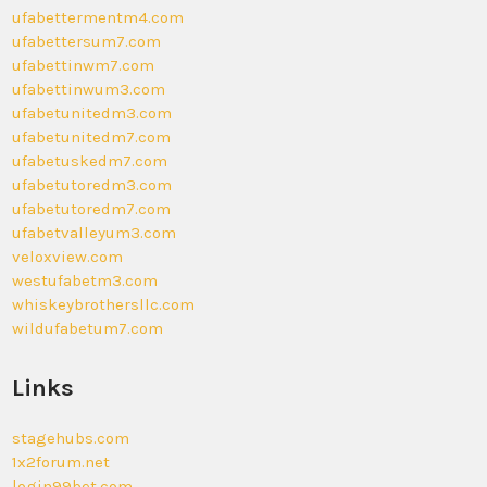
ufabettermentm4.com
ufabettersum7.com
ufabettinwm7.com
ufabettinwum3.com
ufabetunitedm3.com
ufabetunitedm7.com
ufabetuskedm7.com
ufabetutoredm3.com
ufabetutoredm7.com
ufabetvalleyum3.com
veloxview.com
westufabetm3.com
whiskeybrothersllc.com
wildufabetum7.com
Links
stagehubs.com
1x2forum.net
login99bet.com