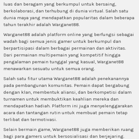
luas dan beragam yang berkumpul untuk bersaing,
berkolaborasi, dan terhubung di dunia virtual. Salah satu
dunia maya yang mendapatkan popularitas dalam beberapa
tahun terakhir adalah Warganet88.
Warganet88 adalah platform online yang berfungsi sebagai
wadah bagi semua jenis gamer untuk berkumpul dan
berpartisipasi dalam berbagai permainan dan aktivitas.
Dari permainan multipemain yang kompetitif hingga
pengalaman pemain tunggal yang kasual, Warganet88
menawarkan sesuatu untuk semua orang.
Salah satu fitur utama Warganet88 adalah penekanannya
pada pembangunan komunitas. Pemain dapat bergabung
dengan klan, membentuk aliansi, dan berkompetisi dalam
turnamen untuk membuktikan keahlian mereka dan
mendapatkan hadiah. Platform ini juga menyelenggarakan
acara dan tantangan rutin untuk membuat pemain tetap
terlibat dan termotivasi.
Selain bermain game, Warganet88 juga memberikan ruang
bagi para gamers untuk bersosialisasi dan berjejaring.