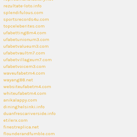
rezultate-loto.info
splendifulous.com
sportsrecords4u.com
topceleberites.com
ufabetting8m4.com
ufabetunionum3.com
ufabetvalueum3.com
ufabetvaultm7.com
ufabetvillageum7.com
ufabetvoicem3.com
waveufabetm4.com
wayang88.net
websiteufabetm4.com
whiteufabetm4.com
anikalappy.com
dininghelsinki.info
duanfrescariverside.info
etilerx.com
finestreplica.net
flounderandfumble.com