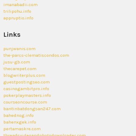
imanabadii.com
trilipohu.info
appruptio.info
Links
punjwanis.com
the-parcs-clematiscondos.com
jusu-gb.com
thecarepet.com
blogwriterplus.com
guestpostingseo.com
casinogambitpro.info
pokerplaymasters.info
courseoncourse.com
bantinbatdongsan247.com
bahednog.info
bahenxgek.info
pertamaskre.com
threadsvideoandphotodownloader.com