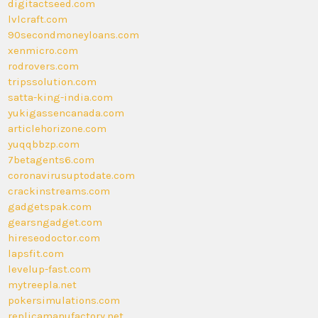
digitactseed.com
lvlcraft.com
90secondmoneyloans.com
xenmicro.com
rodrovers.com
tripssolution.com
satta-king-india.com
yukigassencanada.com
articlehorizone.com
yuqqbbzp.com
7betagents6.com
coronavirusuptodate.com
crackinstreams.com
gadgetspak.com
gearsngadget.com
hireseodoctor.com
lapsfit.com
levelup-fast.com
mytreepla.net
pokersimulations.com
replicamanufactory.net