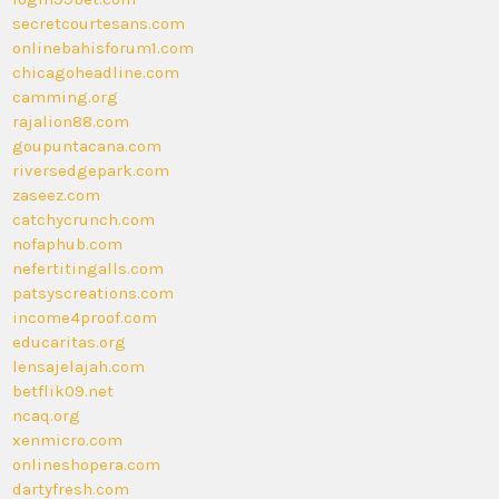
secretcourtesans.com
onlinebahisforum1.com
chicagoheadline.com
camming.org
rajalion88.com
goupuntacana.com
riversedgepark.com
zaseez.com
catchycrunch.com
nofaphub.com
nefertitingalls.com
patsyscreations.com
income4proof.com
educaritas.org
lensajelajah.com
betflik09.net
ncaq.org
xenmicro.com
onlineshopera.com
dartyfresh.com