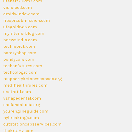
ufabett732m7.com
visiofood.com
droidwindow.com
freeprsubmission.com
ufagold666.com
myinteriorblog.com
bnewsindia.com
techiepick.com
bamzyshop.com
pondycars.com
techonfutures.com
techoologic.com
raspberryketonescanada.org
medihealthrules.com
usathrill.com
vshapedental.com
canfandalucia.org
yourengineguide.com
nybreakings.com
outstationcabsservices.com
thekrtagy.com