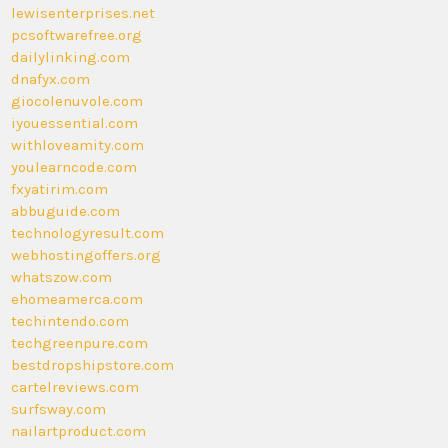
lewisenterprises.net
pcsoftwarefree.org
dailylinking.com
dnafyx.com
giocolenuvole.com
iyouessential.com
withloveamity.com
youlearncode.com
fxyatirim.com
abbuguide.com
technologyresult.com
webhostingoffers.org
whatszow.com
ehomeamerca.com
techintendo.com
techgreenpure.com
bestdropshipstore.com
cartelreviews.com
surfsway.com
nailartproduct.com