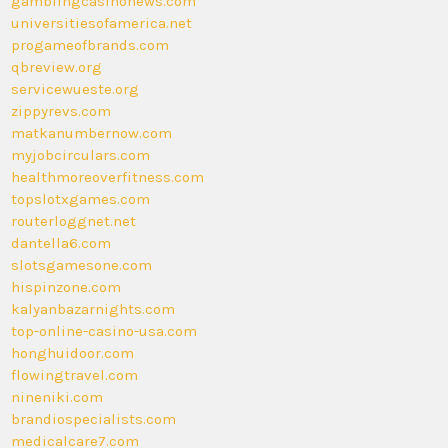
gamblingcasinonews.com
universitiesofamerica.net
progameofbrands.com
qbreview.org
servicewueste.org
zippyrevs.com
matkanumbernow.com
myjobcirculars.com
healthmoreoverfitness.com
topslotxgames.com
routerloggnet.net
dantella6.com
slotsgamesone.com
hispinzone.com
kalyanbazarnights.com
top-online-casino-usa.com
honghuidoor.com
flowingtravel.com
nineniki.com
brandiospecialists.com
medicalcare7.com