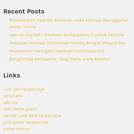
Recent Posts
Menemukan Dewi4D: Panduan Anda Menuju Keunggulan
Game Online
Apa itu Gajibet? Panduan Komprehensif untuk Pemula
Temukan Sensasi Permainan Online dengan Majestibet
Memahami Saung4D: Panduan Komprehensif
Bangkitnya Ahlicasino: Yang Perlu Anda Ketahui
Links
link slot terpercaya
situs pkv
adu qq
slot demo gacor
bandar judi bola terpercaya
judi poker terpercaya
poker online