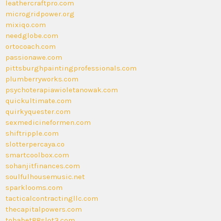
leathercraftpro.com
microgridpower.org
mixiqo.com
needglobe.com
ortocoach.com
passionawe.com
pittsburghpaintingprofessionals.com
plumberryworks.com
psychoterapiawioletanowak.com
quickultimate.com
quirkyquester.com
sexmedicineformen.com
shiftripple.com
slotterpercaya.co
smartcoolbox.com
sohanjitfinances.com
soulfulhousemusic.net
sparklooms.com
tacticalcontractingllc.com
thecapitalpowers.com
tobabet88slot3.com