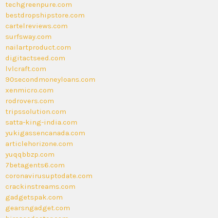
techgreenpure.com
bestdropshipstore.com
cartelreviews.com
surfsway.com
nailartproduct.com
digitactseed.com
lvlcraft.com
90secondmoneyloans.com
xenmicro.com
rodrovers.com
tripssolution.com
satta-king-india.com
yukigassencanada.com
articlehorizone.com
yuqqbbzp.com
7betagents6.com
coronavirusuptodate.com
crackinstreams.com
gadgetspak.com
gearsngadget.com