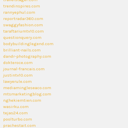
trendinspires.com
rannyephul.com
reportradar360.com
swaggyfashion.com
taraftariumtv10.com
questionquery.com
bodybuildinglegend.com
brilliant-nails.com
dandr-photography.com
dokteroce.com
journal-francais.com
justintv10.com
lawyerule.com
mediamingleseaco.com
mtsmarketingblog.com
nghekiemtien.com
wasirku.com
tejas24.com
poolturbo.com
prachestait.com