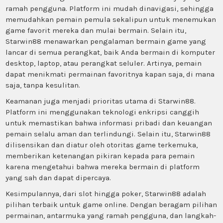
ramah pengguna. Platform ini mudah dinavigasi, sehingga
memudahkan pemain pemula sekalipun untuk menemukan
game favorit mereka dan mulai bermain. Selain itu,
Starwin88 menawarkan pengalaman bermain game yang
lancar di semua perangkat, baik Anda bermain di komputer
desktop, laptop, atau perangkat seluler. Artinya, pemain
dapat menikmati permainan favoritnya kapan saja, di mana
saja, tanpa kesulitan.
Keamanan juga menjadi prioritas utama di Starwin88.
Platform ini menggunakan teknologi enkripsi canggih
untuk memastikan bahwa informasi pribadi dan keuangan
pemain selalu aman dan terlindungi. Selain itu, Starwin88
dilisensikan dan diatur oleh otoritas game terkemuka,
memberikan ketenangan pikiran kepada para pemain
karena mengetahui bahwa mereka bermain di platform
yang sah dan dapat dipercaya.
Kesimpulannya, dari slot hingga poker, Starwin88 adalah
pilihan terbaik untuk game online. Dengan beragam pilihan
permainan, antarmuka yang ramah pengguna, dan langkah-