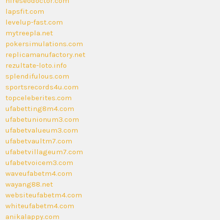
hireseodoctor.com
lapsfit.com
levelup-fast.com
mytreepla.net
pokersimulations.com
replicamanufactory.net
rezultate-loto.info
splendifulous.com
sportsrecords4u.com
topceleberites.com
ufabetting8m4.com
ufabetunionum3.com
ufabetvalueum3.com
ufabetvaultm7.com
ufabetvillageum7.com
ufabetvoicem3.com
waveufabetm4.com
wayang88.net
websiteufabetm4.com
whiteufabetm4.com
anikalappy.com