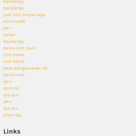
bandarqq
bandarqq
judi slot terpercaya
domino99
pkv
poker
bandarqq
demo slot zeus
slot demo
slot demo
data pengeluaran hk
demo slot
pkv
domino
qiu qiu
pkv
qiu qiu
situs qq
Links