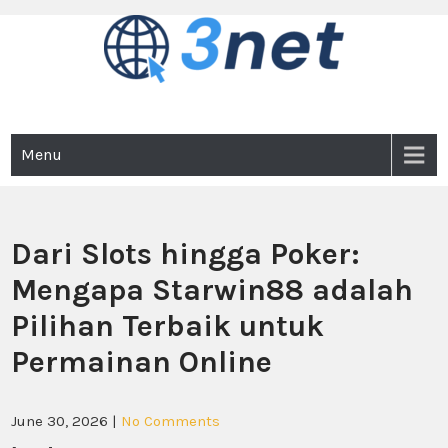
Skip
to
content
Slot PG Soft Terbaik dengan
Pilih slot PG Soft terbaik hari ini dengan RTP tertinggi dan
peluang menang besar. Slot gacor ini siap memberikan
kemenangan maksimal.
RTP Tertinggi, Slot Gacor
Menu
Hari Ini untuk Anda
Dari Slots hingga Poker:
Mengapa Starwin88 adalah
Pilihan Terbaik untuk
Permainan Online
June 30, 2026
|
No Comments