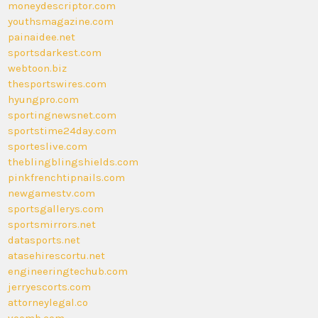
moneydescriptor.com
youthsmagazine.com
painaidee.net
sportsdarkest.com
webtoon.biz
thesportswires.com
hyungpro.com
sportingnewsnet.com
sportstime24day.com
sporteslive.com
theblingblingshields.com
pinkfrenchtipnails.com
newgamestv.com
sportsgallerys.com
sportsmirrors.net
datasports.net
atasehirescortu.net
engineeringtechub.com
jerryescorts.com
attorneylegal.co