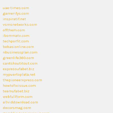
uae-times.com
gamerifys.com
inspiratif.net
vsmsnetworks.com
offthem.com
ibommatv.com
techporfit.com
bekasionline.com
nbusinessplan.com
greenlife360.com
cantshoutitout.com
expressufabet.biz
mypuertoplata.net
thepioneerxpress.com
howtofixissue.com
teamufabet.biz
webfullform.com
allviddownload.com
decorsmag.com