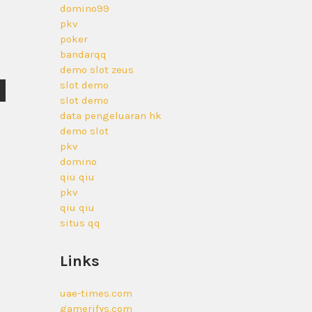
domino99
pkv
poker
bandarqq
demo slot zeus
slot demo
slot demo
data pengeluaran hk
demo slot
pkv
domino
qiu qiu
pkv
qiu qiu
situs qq
Links
uae-times.com
gamerifys.com