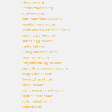
qbreview.org
servicewueste.org
zippyrevs.com
matkanumbernow.com
myjobcirculars.com
healthmoreoverfitness.com
topslotxgames.com
routerloggnet.net
dantella6.com
slotsgamesone.com
hispinzone.com
kalyanbazarnights.com
top-online-casino-usa.com
honghuidoor.com
flowingtravel.com
nineniki.com
brandiospecialists.com
medicalcare7.com
adtennaball.com
nabzah.com