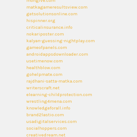
mongive.com
matkagameresultsview.com
getsolutionsonline.com
hispinner.org
criticalinsurance.info
nokariposter.com
kalyan-guessing-nightplay.com
gameofpanels.com
androidappsdownloader.com
usetimenow.com
healthblow.com
gohelpmate.com
rajdhani-satta-matka.com
writerscraft.net
elearning-childprotection.com
wrestling4mena.com
knowledgeforall.info
brand2lastio.com
usadigitalservices.com
socialhoppers.com
creativedream.net