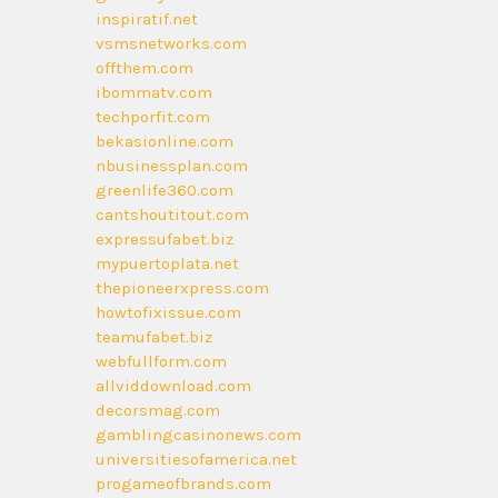
inspiratif.net
vsmsnetworks.com
offthem.com
ibommatv.com
techporfit.com
bekasionline.com
nbusinessplan.com
greenlife360.com
cantshoutitout.com
expressufabet.biz
mypuertoplata.net
thepioneerxpress.com
howtofixissue.com
teamufabet.biz
webfullform.com
allviddownload.com
decorsmag.com
gamblingcasinonews.com
universitiesofamerica.net
progameofbrands.com