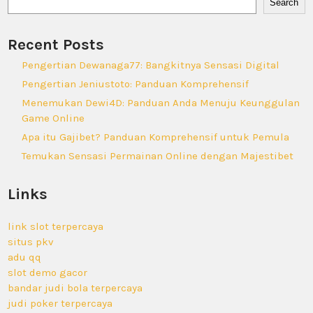
Search
Recent Posts
Pengertian Dewanaga77: Bangkitnya Sensasi Digital
Pengertian Jeniustoto: Panduan Komprehensif
Menemukan Dewi4D: Panduan Anda Menuju Keunggulan
Game Online
Apa itu Gajibet? Panduan Komprehensif untuk Pemula
Temukan Sensasi Permainan Online dengan Majestibet
Links
link slot terpercaya
situs pkv
adu qq
slot demo gacor
bandar judi bola terpercaya
judi poker terpercaya