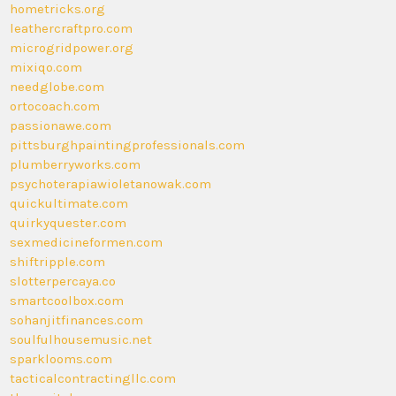
hometricks.org
leathercraftpro.com
microgridpower.org
mixiqo.com
needglobe.com
ortocoach.com
passionawe.com
pittsburghpaintingprofessionals.com
plumberryworks.com
psychoterapiawioletanowak.com
quickultimate.com
quirkyquester.com
sexmedicineformen.com
shiftripple.com
slotterpercaya.co
smartcoolbox.com
sohanjitfinances.com
soulfulhousemusic.net
sparklooms.com
tacticalcontractingllc.com