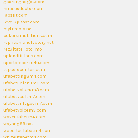
gearsngadget.com
hireseodoctor.com
lapsfit.com
levelup-fast.com
mytreepla.net
pokersimulations.com
replicamanufactory.net
rezultate-loto.info
splendifulous.com
sportsrecords4u.com
topceleberites.com
ufabetting8m4.com
ufabetunionum3.com
ufabetvalueum3.com
ufabetvaultm7.com
ufabetvillageum7.com
ufabetvoicem3.com
waveufabetm4.com
wayang88.net
websiteufabetm4.com
whiteufabetm4.com