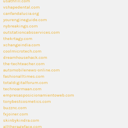
usathrill.com
vshapedental.com
canfandalucia.org
yourengineguide.com
nybreakings.com
outstationcabsservices.com
thekrtagy.com
xchangeindia.com
coolmicrotech.com
dreamhousehack.com
the-techteacher.com
automobilenews-online.com
fashionalltimes.com
totaldigitalforum.com
technoarmaan.com
empresasposicionamientoweb.com
tonybestcosmetics.com
buzznc.com
fxjoiner.com
skinbykindra.com
alltherageface.com