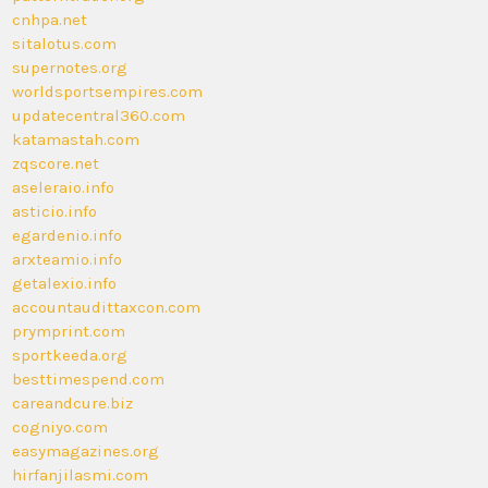
cnhpa.net
sitalotus.com
supernotes.org
worldsportsempires.com
updatecentral360.com
katamastah.com
zqscore.net
aseleraio.info
asticio.info
egardenio.info
arxteamio.info
getalexio.info
accountaudittaxcon.com
prymprint.com
sportkeeda.org
besttimespend.com
careandcure.biz
cogniyo.com
easymagazines.org
hirfanjilasmi.com