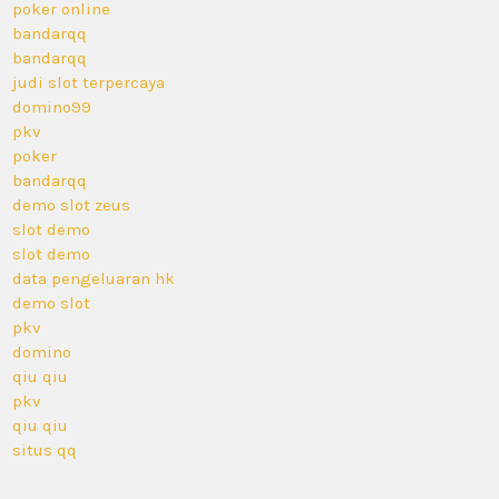
poker online
bandarqq
bandarqq
judi slot terpercaya
domino99
pkv
poker
bandarqq
demo slot zeus
slot demo
slot demo
data pengeluaran hk
demo slot
pkv
domino
qiu qiu
pkv
qiu qiu
situs qq