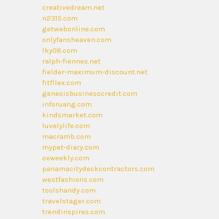
creativedream.net
n2315.com
getwebonline.com
onlyfansheaven.com
lky08.com
ralph-fiennes.net
fielder-maximum-discount.net
fitfllex.com
genesisbusinesscredit.com
inforuang.com
kindsmarket.com
luvelylife.com
macramb.com
mypet-diary.com
oxweekly.com
panamacitydeckcontractors.com
westfashions.com
toolshandy.com
travelstager.com
trendinspires.com