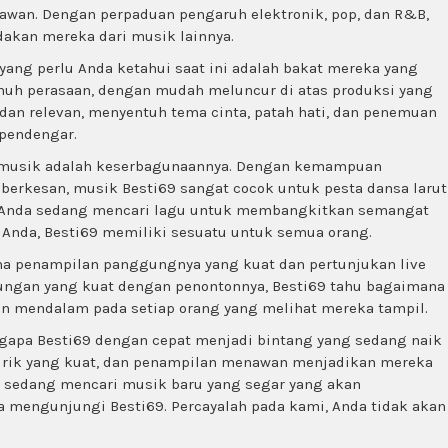
awan. Dengan perpaduan pengaruh elektronik, pop, dan R&B,
akan mereka dari musik lainnya.
yang perlu Anda ketahui saat ini adalah bakat mereka yang
enuh perasaan, dengan mudah meluncur di atas produksi yang
 ​​dan relevan, menyentuh tema cinta, patah hati, dan penemuan
 pendengar.
ri musik adalah keserbagunaannya. Dengan kemampuan
berkesan, musik Besti69 sangat cocok untuk pesta dansa larut
k Anda sedang mencari lagu untuk membangkitkan semangat
 Anda, Besti69 memiliki sesuatu untuk semua orang.
ena penampilan panggungnya yang kuat dan pertunjukan live
ungan yang kuat dengan penontonnya, Besti69 tahu bagaimana
 mendalam pada setiap orang yang melihat mereka tampil.
ngapa Besti69 dengan cepat menjadi bintang yang sedang naik
 lirik yang kuat, dan penampilan menawan menjadikan mereka
nda sedang mencari musik baru yang segar yang akan
 mengunjungi Besti69. Percayalah pada kami, Anda tidak akan