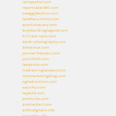
rannyephul.com
reportradar360.com
swaggyfashion.com
taraftariumtv10.com
questionquery.com
bodybuildinglegend.com
brilliant-nails.com
dandr-photography.com
dokteroce.com
journal-francais.com
justintv10.com
lawyerule.com
mediamingleseaco.com
mtsmarketingblog.com
nghekiemtien.com
wasirku.com
tejas24.com
poolturbo.com
prachestait.com
artforafghans.info
airvendio.info