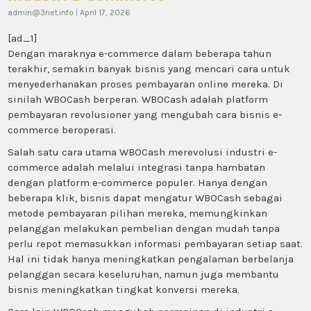
admin@3net.info
|
April 17, 2026
[ad_1]
Dengan maraknya e-commerce dalam beberapa tahun
terakhir, semakin banyak bisnis yang mencari cara untuk
menyederhanakan proses pembayaran online mereka. Di
sinilah WBOCash berperan. WBOCash adalah platform
pembayaran revolusioner yang mengubah cara bisnis e-
commerce beroperasi.
Salah satu cara utama WBOCash merevolusi industri e-
commerce adalah melalui integrasi tanpa hambatan
dengan platform e-commerce populer. Hanya dengan
beberapa klik, bisnis dapat mengatur WBOCash sebagai
metode pembayaran pilihan mereka, memungkinkan
pelanggan melakukan pembelian dengan mudah tanpa
perlu repot memasukkan informasi pembayaran setiap saat.
Hal ini tidak hanya meningkatkan pengalaman berbelanja
pelanggan secara keseluruhan, namun juga membantu
bisnis meningkatkan tingkat konversi mereka.