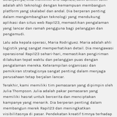
adalah ahli teknologi dengan kemampuan membangun
platform yang skalabel dan andal. Dia berperan penting
dalam mengembangkan teknologi yang mendukung
aplikasi dan situs web Rapi123, memastikan pengalaman
yang lancar dan ramah pengguna bagi pelanggan dan
pengemudi.
Lalu ada kepala operasi, Maria Rodriguez. Maria adalah ahli
logistik yang sangat memperhatikan detail. Dia mengawasi
operasional Rapi123 sehari-hari, memastikan pengiriman
dilakukan tepat waktu dan pelanggan puas dengan
pengalaman mereka. Keterampilan organisasi dan
pemikiran strategisnya sangat penting dalam menjaga
perusahaan tetap berjalan lancar.
Terakhir, kami memiliki tim pemasaran yang dipimpin oleh
Julia Thompson. Julia adalah pakar pemasaran yang
memiliki hasrat untuk bercerita dan menciptakan
kampanye yang menarik. Dia berperan penting dalam
membangun merek Rapi123 dan meningkatkan
visibilitasnya di pasar. Pendekatan kreatif timnya terhadap