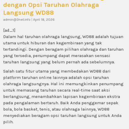
dengan Opsi Taruhan Olahraga
Langsung WD88
admin@3net.info
|
April 18, 2026
[ad_1]
Dalam hal taruhan olahraga langsung, WD88 adalah tujuan
utama untuk hiburan dan kegembiraan yang tak
tertandingi. Dengan beragam pilihan olahraga dan taruhan
yang tersedia, penumpang dapat merasakan sensasi
taruhan langsung yang belum pernah ada sebelumnya.
Salah satu fitur utama yang membedakan WD88 dari
platform taruhan online lainnya adalah opsi taruhan
olahraga langsungnya. Hal ini memungkinkan penumpang
untuk memasang taruhan secara real-time saat aksi
berlangsung, menambahkan lapisan kegembiraan ekstra
pada pengalaman bertaruh. Baik Anda penggemar sepak
bola, bola basket, tenis, atau olahraga lainnya, WD88
menyediakan beragam opsi taruhan langsung untuk Anda
pilih.