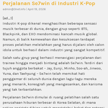
Perjalanan Se7win di Industri K-Pop
admin@3net.info
|
April 19, 2026
[ad_1]
Industri K-pop dikenal menghasilkan beberapa sensasi
musik terbesar di dunia, dengan grup seperti BTS,
Blackpink, dan EXO mendominasi kancah musik global.
Namun, di balik kemewahan dan kesuksesan terdapat
proses pelatihan melelahkan yang harus dijalani oleh calon
idola untuk berhasil dalam industri yang sangat kompetitif.
Salah satu grup yang berhasil menavigasi perjalanan dari
trainee hingga menjadi bintang adalah Se7win. Terdiri dari
tujuh anggota berbakat – Jay, Eunji, Minho, Soo-ah, Jinwoo,
Yuna, dan Taehyung – Se7win telah memikat hati
penggemar di seluruh dunia dengan lagu-lagu mereka
yang menarik, koreografi yang mengesankan, dan karisma
yang tak terbantahkan.
Perjalanan Se7win dimulai di ruang pelatihan salah satu
perusahaan hiburan terbesar di Korea Selatan, di mana
setiap anggota dibina untuk mengetahui bakat dan potensi