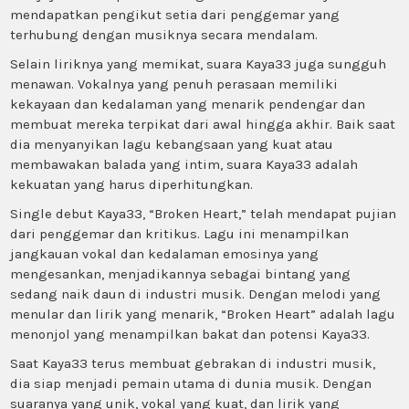
mendapatkan pengikut setia dari penggemar yang
terhubung dengan musiknya secara mendalam.
Selain liriknya yang memikat, suara Kaya33 juga sungguh
menawan. Vokalnya yang penuh perasaan memiliki
kekayaan dan kedalaman yang menarik pendengar dan
membuat mereka terpikat dari awal hingga akhir. Baik saat
dia menyanyikan lagu kebangsaan yang kuat atau
membawakan balada yang intim, suara Kaya33 adalah
kekuatan yang harus diperhitungkan.
Single debut Kaya33, “Broken Heart,” telah mendapat pujian
dari penggemar dan kritikus. Lagu ini menampilkan
jangkauan vokal dan kedalaman emosinya yang
mengesankan, menjadikannya sebagai bintang yang
sedang naik daun di industri musik. Dengan melodi yang
menular dan lirik yang menarik, “Broken Heart” adalah lagu
menonjol yang menampilkan bakat dan potensi Kaya33.
Saat Kaya33 terus membuat gebrakan di industri musik,
dia siap menjadi pemain utama di dunia musik. Dengan
suaranya yang unik, vokal yang kuat, dan lirik yang