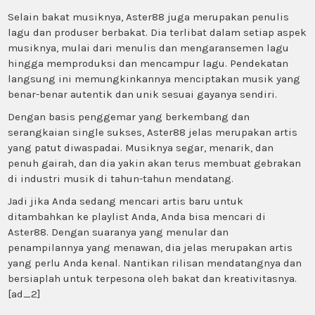
Selain bakat musiknya, Aster88 juga merupakan penulis
lagu dan produser berbakat. Dia terlibat dalam setiap aspek
musiknya, mulai dari menulis dan mengaransemen lagu
hingga memproduksi dan mencampur lagu. Pendekatan
langsung ini memungkinkannya menciptakan musik yang
benar-benar autentik dan unik sesuai gayanya sendiri.
Dengan basis penggemar yang berkembang dan
serangkaian single sukses, Aster88 jelas merupakan artis
yang patut diwaspadai. Musiknya segar, menarik, dan
penuh gairah, dan dia yakin akan terus membuat gebrakan
di industri musik di tahun-tahun mendatang.
Jadi jika Anda sedang mencari artis baru untuk
ditambahkan ke playlist Anda, Anda bisa mencari di
Aster88. Dengan suaranya yang menular dan
penampilannya yang menawan, dia jelas merupakan artis
yang perlu Anda kenal. Nantikan rilisan mendatangnya dan
bersiaplah untuk terpesona oleh bakat dan kreativitasnya.
[ad_2]