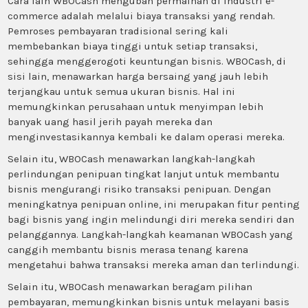
Cara lain WBOCash mengubah permainan di industri e-
commerce adalah melalui biaya transaksi yang rendah.
Pemroses pembayaran tradisional sering kali
membebankan biaya tinggi untuk setiap transaksi,
sehingga menggerogoti keuntungan bisnis. WBOCash, di
sisi lain, menawarkan harga bersaing yang jauh lebih
terjangkau untuk semua ukuran bisnis. Hal ini
memungkinkan perusahaan untuk menyimpan lebih
banyak uang hasil jerih payah mereka dan
menginvestasikannya kembali ke dalam operasi mereka.
Selain itu, WBOCash menawarkan langkah-langkah
perlindungan penipuan tingkat lanjut untuk membantu
bisnis mengurangi risiko transaksi penipuan. Dengan
meningkatnya penipuan online, ini merupakan fitur penting
bagi bisnis yang ingin melindungi diri mereka sendiri dan
pelanggannya. Langkah-langkah keamanan WBOCash yang
canggih membantu bisnis merasa tenang karena
mengetahui bahwa transaksi mereka aman dan terlindungi.
Selain itu, WBOCash menawarkan beragam pilihan
pembayaran, memungkinkan bisnis untuk melayani basis