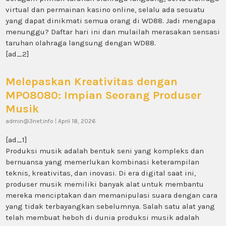
virtual dan permainan kasino online, selalu ada sesuatu
yang dapat dinikmati semua orang di WD88. Jadi mengapa
menunggu? Daftar hari ini dan mulailah merasakan sensasi
taruhan olahraga langsung dengan WD88.
[ad_2]
Melepaskan Kreativitas dengan
MPO8080: Impian Seorang Produser
Musik
admin@3net.info
|
April 18, 2026
[ad_1]
Produksi musik adalah bentuk seni yang kompleks dan
bernuansa yang memerlukan kombinasi keterampilan
teknis, kreativitas, dan inovasi. Di era digital saat ini,
produser musik memiliki banyak alat untuk membantu
mereka menciptakan dan memanipulasi suara dengan cara
yang tidak terbayangkan sebelumnya. Salah satu alat yang
telah membuat heboh di dunia produksi musik adalah