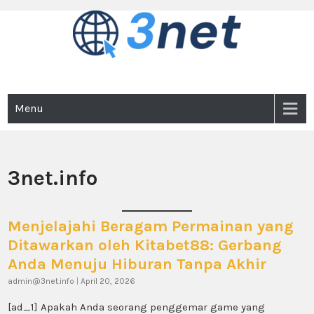
Skip
to
content
Slot PG Soft Terbaik dengan
Pilih slot PG Soft terbaik hari ini dengan RTP tertinggi dan
peluang menang besar. Slot gacor ini siap memberikan
kemenangan maksimal.
RTP Tertinggi, Slot Gacor
Menu
Hari Ini untuk Anda
3net.info
Menjelajahi Beragam Permainan yang
Ditawarkan oleh Kitabet88: Gerbang
Anda Menuju Hiburan Tanpa Akhir
admin@3net.info
|
April 20, 2026
[ad_1] Apakah Anda seorang penggemar game yang